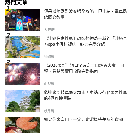
熱門文章
伊丹機場到難波交通全攻略｜巴士站・電車路
線圖文教學
大阪府
【沖繩住宿推薦】改裝後煥然一新的「沖繩東
方spa度假村飯店」魅力完整介紹！
沖繩縣
【2026最新】河口湖＆富士山煙火大會：日
程、看點與實用攻略完整指南
山梨縣
歡迎來到岐阜縣大垣市！車站步行範圍內推薦
的4個旅遊景點
岐阜縣
如果你來富山，一定要嚐嚐這些美味的食物！