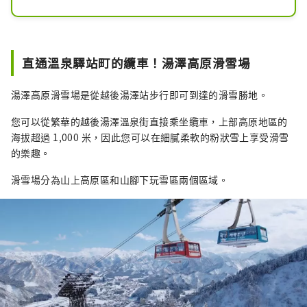
前，許多滑雪者就瞄準了這個滑雪場，
並為這座山的魅力所興奮。

豐富的天然雪、魚沼平原和越後山脈的
壯麗景色、雪國特有的飲食文化等。

直通溫泉驛站町的纜車！湯澤高原滑雪場
這種只有在這裡才能找到的特殊體驗，
一如既往地受到許多雪山愛好者的喜
湯澤高原滑雪場是從越後湯澤站步行即可到達的滑雪勝地。
愛。

在保留傳統的同時，近年來我們引進了
您可以從繁華的越後湯澤溫泉街直接乘坐纜車，上部高原地區的
最先進的組合纜車“Sunrise 
海拔超過 1,000 米，因此您可以在細膩柔軟的粉狀雪上享受滑雪
Express”等設備，讓初次來雪山的客
的樂趣。
人也能安心入住，將傳統與現代的舒適
融為一體適應時代的需要，我們提出了
滑雪場分為山上高原區和山腳下玩雪區兩個區域。
雪山的新訴求。

此外，從 2022 年夏季開始，它將發展
成為全年開放的戶外度假村，名為 The 
Veranda Ishiuchi Maruyama。

您可以在美麗的風景和豐富的自然環境
中享受奢華的時光。

一年四季，每次來訪都能發現新的石內
丸山。