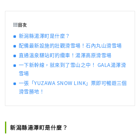
這裡才能找到的特殊體驗，一如既往地受到許
多雪山愛好者的喜愛。 近年來，我們在保留傳
統的同時，引進了最先進的組合纜車「Sunrise
Express」等設備，即使是初學者也能安心地遊
目次
覽雪山。 我們提供結合傳統與現代舒適的雪山
新潟縣湯澤町是什麼？
新魅力，以滿足時代的需求。 此外，從 2022
配備最新設施的壯觀滑雪場！石內丸山滑雪場
年夏季開始，它將發展成為全年開放的戶外度
假村，名為 The Veranda Ishiuchi
直通溫泉驛站町的纜車！湯澤高原滑雪場
Maruyama。 在美麗的風景和豐富的自然環境
一下新幹線，就來到了雪山之中！ GALA湯澤滑
環繞下的豪華位置，每次您造訪石打丸山都會
雪場
有新的發現。
一張「YUZAWA SNOW LINK」票即可暢遊三個
滑雪勝地！
新潟縣湯澤町是什麼？