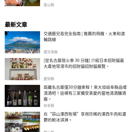
富山縣
最新文章
交通鹿兒島完全指南 | 推薦的飛機、火車和渡
輪路線
鹿兒島縣
[從名古屋搭火車 30 分鐘] 介紹日本招財貓最
大產地常滑市的招財貓招財貓展覽。
愛知縣
距離名古屋僅30分鐘車程！來大垣岐阜縣品嚐
清酒吧！這裡有三家備受喜愛的當地清酒釀酒
廠。
岐阜縣
在“蒜山澤西牧場”享用珍稀的澤西牛肉和濃
鬱的軟冰淇淋。