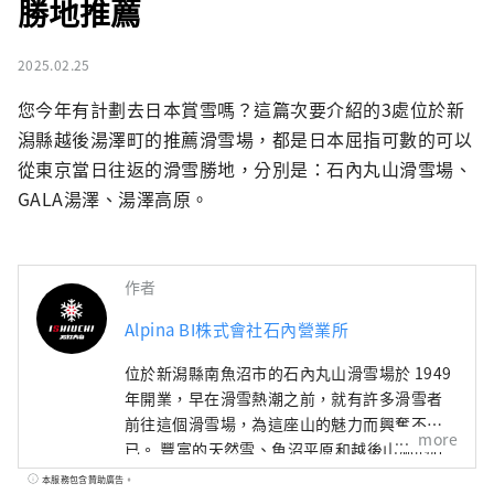
勝地推薦
2025.02.25
您今年有計劃去日本賞雪嗎？這篇次要介紹的3處位於新
潟縣越後湯澤町的推薦滑雪場，都是日本屈指可數的可以
從東京當日往返的滑雪勝地，分別是：石內丸山滑雪場、
GALA湯澤、湯澤高原。
作者
Alpina BI株式會社石內營業所
位於新潟縣南魚沼市的石內丸山滑雪場於 1949
年開業，早在滑雪熱潮之前，就有許多滑雪者
前往這個滑雪場，為這座山的魅力而興奮不
more
已。 豐富的天然雪、魚沼平原和越後山脈的壯
麗景色、雪國特有的飲食文化等。 這種只有在
本服務包含贊助廣告。