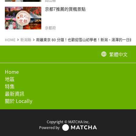
岡山縣
京都7推薦的賞楓景點
京都府
HOME
新潟縣
距離東京 80 分鐘！也歡迎雪山初學者！新潟、湯澤的一日遊
繁體中文
language
Home
地區
特集
最新資訊
關於 Locally
Copyright © MATCHA Inc.
Powered by