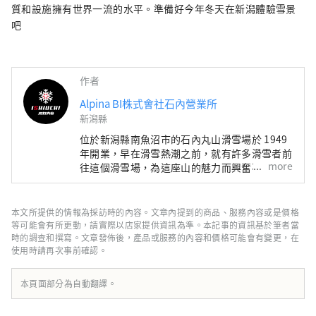
質和設施擁有世界一流的水平。準備好今年冬天在新潟體驗雪景
吧
作者
Alpina BI株式會社石內營業所
新潟縣
位於新潟縣南魚沼市的石內丸山滑雪場於 1949
年開業，早在滑雪熱潮之前，就有許多滑雪者前
more
往這個滑雪場，為這座山的魅力而興奮不已。
豐富的天然雪、魚沼平原和越後山脈的壯麗景
色、雪國特有的飲食文化等。 這種只有在這裡
才能找到的特殊體驗，一如既往地受到許多雪山
本文所提供的情報為採訪時的內容。文章內提到的商品、服務內容或是價格
愛好者的喜愛。 近年來，我們在保留傳統的同
等可能會有所更動，請實際以店家提供資訊為準。本記事的資訊基於筆者當
時，引進了最先進的組合纜車「Sunrise
時的調查和撰寫。文章發佈後，產品或服務的內容和價格可能會有變更，在
使用時請再次事前確認。
Express」等設備，即使是初學者也能安心地遊
覽雪山。 我們提供結合傳統與現代舒適的雪山
新魅力，以滿足時代的需求。 此外，從 2022 年
本頁面部分為自動翻譯。
夏季開始，它將發展成為全年開放的戶外度假
村，名為 The Veranda Ishiuchi Maruyama。