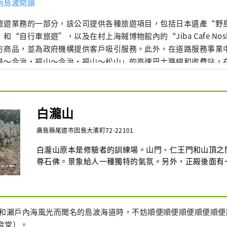
內島波閱讀
旅遊業務的一部分，該公司提供各種旅遊項目，包括日本遺產“野
和“自行車旅遊”，以及在村上海賊博物館內的“Jiba Cafe Nos
方商品，並為政府機構提供客戶吸引服務。此外，在道路服務事業
島～今治·福山～今治·福山～松山」的高速巴士路線和收費站，
經營來島海峽服務區、風之餐廳、丸之內88屋以及岡山理科大學今
供服務以吸引更多遊客，為地區做出貢獻。
白瀧山
廣島縣尾道市因島大濱町72-22101
白瀧山原本是修驗者的訓練場。山門、仁王門和山頂之間
尊石佛。景象給人一種獨特的氣氛。另外，正殿後面有
岩石，叫做“越岩”，是愛情的能量點。
景和瀨戶內海風光而聞名的島波海道時，不妨順便順便順便順便順
音堂）。