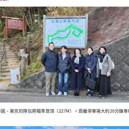
國、東京的隊伍將瞄準登頂（227M）。距離停車場大約20分鐘