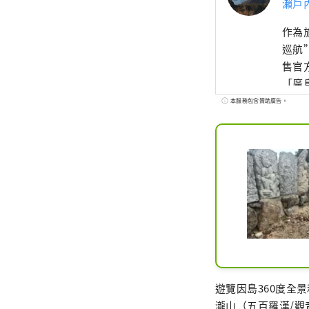
瀨戶
作為
巡航”
售官
「廣
們也
本服務包含贊助廣告。
在提
遊覽因島360度全
瀧山（五百羅漢/觀