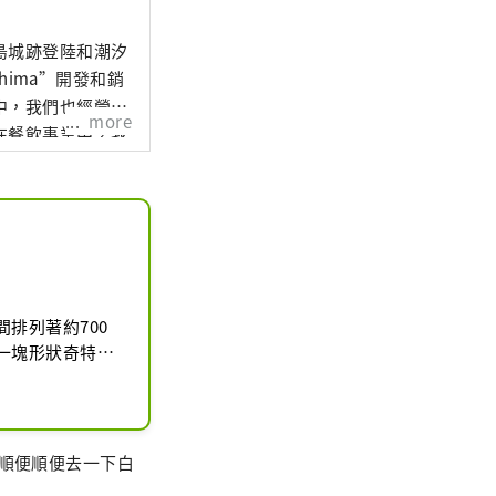
島城跡登陸和潮汐
hima”開發和銷
中，我們也經營
more
在餐飲事業中，我
治校區的食堂，旨
排列著約700
一塊形狀奇特的
便順便順便去一下白