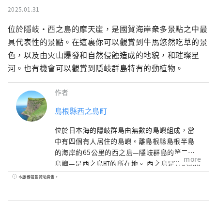
2025.01.31
位於隱岐・西之島的摩天崖，是國賀海岸衆多景點之中最
具代表性的景點。在這裏你可以觀賞到牛馬悠然吃草的景
色，以及由火山爆發和自然侵蝕造成的地貌，和璀璨星
河。也有機會可以觀賞到隱岐群島特有的動植物。
作者
島根縣西之島町
位於日本海的隱岐群島由無數的島嶼組成，當
中有四個有人居住的島嶼。離島根縣島根半島
的海岸約65公里的西之島—隱岐群島的第二大
more
島嶼—是西之島町的所在地。 西之島是在約550
萬年前的火山活動中形成。這裡不只是隱岐群
本服務包含贊助廣告。
島最著名的景點—摩天崖和通天橋—的家，在這
裡您也可以嚐到如隱岐岩蠔（牡蠣）等新鮮的
海產，以及觀賞神樂和田樂等傳統文化。自