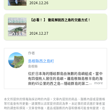
2024.12.26
【必看！ 】 徹底解說西之島的交通方式！
2024.12.27
作者
島根縣西之島町
島根縣
位於日本海的隱岐群島由無數的島嶼組成，當中
有四個有人居住的島嶼。離島根縣島根半島的海
more
岸約65公里的西之島—隱岐群島的第二大島嶼—
是西之島町的所在地。 西之島是在約550萬年前
的火山活動中形成。這裡不只是隱岐群島最著名
的景點—摩天崖和通天橋—的家，在這裡您也可
本文所提供的情報為採訪時的內容。文章內提到的商品、服務內容或是價格
以嚐到如隱岐岩蠔（牡蠣）等新鮮的海產，以及
等可能會有所更動，請實際以店家提供資訊為準。本記事的資訊基於筆者當
觀賞神樂和田樂等傳統文化。自然、文化、美食
時的調查和撰寫。文章發佈後，產品或服務的內容和價格可能會有變更，在