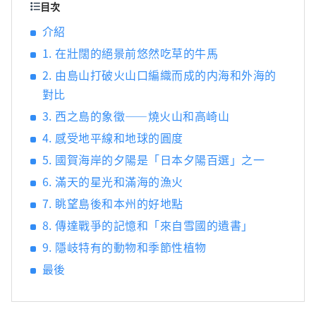
然、文化、美食和親切的島民；西之島是一座
目次
充滿魅力的島嶼。
介紹
1. 在壯闊的絕景前悠然吃草的牛馬
2. 由島山打破火山口編織而成的内海和外海的
對比
3. 西之島的象徵——燒火山和高崎山
4. 感受地平線和地球的圓度
5. 國賀海岸的夕陽是「日本夕陽百選」之一
6. 滿天的星光和滿海的漁火
7. 眺望島後和本州的好地點
8. 傳達戰爭的記憶和「來自雪國的遺書」
9. 隱岐特有的動物和季節性植物
最後