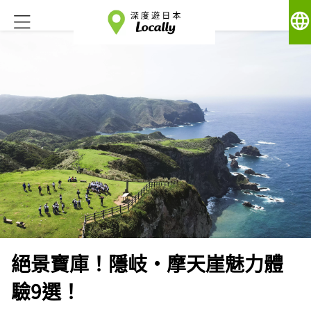
language
絕景寶庫！隱岐・摩天崖魅力體
驗9選！