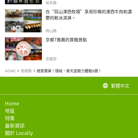
岐阜縣
在“蒜山澤西牧場”享用珍稀的澤西牛肉和濃
鬱的軟冰淇淋。
岡山縣
京都7推薦的賞楓景點
京都府
HOME
島根縣
絕景寶庫！隱岐・摩天崖魅力體驗9選！
繁體中文
language
Home
地區
特集
最新資訊
關於 Locally