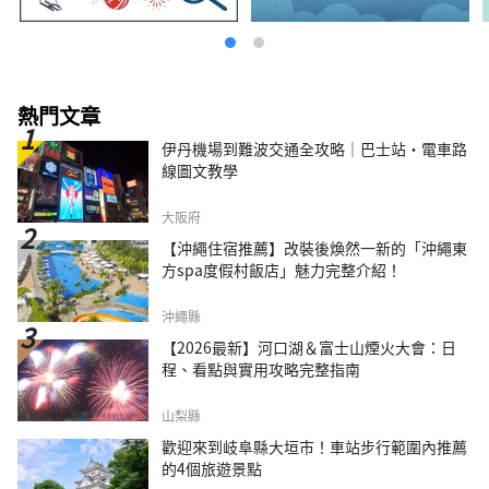
熱門文章
伊丹機場到難波交通全攻略｜巴士站・電車路
線圖文教學
大阪府
【沖繩住宿推薦】改裝後煥然一新的「沖繩東
方spa度假村飯店」魅力完整介紹！
沖繩縣
【2026最新】河口湖＆富士山煙火大會：日
程、看點與實用攻略完整指南
山梨縣
歡迎來到岐阜縣大垣市！車站步行範圍內推薦
的4個旅遊景點