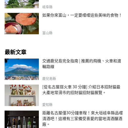
岐阜縣
如果你來富山，一定要嚐嚐這些美味的食物！
富山縣
最新文章
交通鹿兒島完全指南 | 推薦的飛機、火車和渡
輪路線
鹿兒島縣
[從名古屋搭火車 30 分鐘] 介紹日本招財貓最
大產地常滑市的招財貓招財貓展覽。
愛知縣
距離名古屋僅30分鐘車程！來大垣岐阜縣品嚐
清酒吧！這裡有三家備受喜愛的當地清酒釀酒
廠。