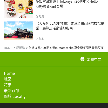
愛知常滑旅遊｜Tokonyan 20週年×Hello
Kitty聯名商品登場
愛知縣
【大阪MICE場地推薦】難波至關西國際機場會
議、展覽及活動場地指南
大阪府
HOME
愛媛縣
為期 3 晚、為期 4 天的 Mamatoko 夏令營將開啟母親和孩
繁體中文
language
Home
地區
特集
最新資訊
關於 Locally