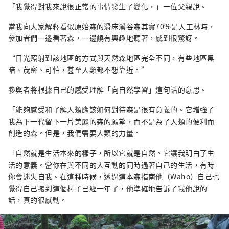
「我覺得對我來說很正常的事情發生了變化，」一位父親說。
當我向大家解釋看似原始森的滑床溪谷森其實70%是人工林時，
參加者們一邊看著森，一邊饒有興趣地聽著，感到很驚訝。
“日光照射到該地區的方式與天然森地區完全不同，有些地區黑
暗、茂密、可怕，甚至人類都不想靠近。”
參與者將根據自己的感受理解「向自然學習」這句話的意思。
「能夠感受和了解人類應該如何對待森是很有意義的。它增強了
我為下一代留下一片美麗的森的願望，而不是為了人類的便利而
創造的森。但是，我們需要人類的力量。
「自然就是生活本來的樣子，所以它就是自然。它讓我明白了生
活的意義。當你在與不同的人互動的同時過著自己的生活，有時
你會迷失自我。在這種時候，透過這本森指南他（Waho）自己也
覺得自己搬到這個村子已經一年了，他準確地告訴了我他說的
話，真的很感動。