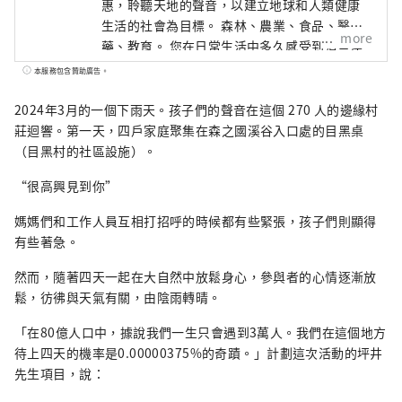
惠，聆聽天地的聲音，以建立地球和人類健康
生活的社會為目標。 森林、農業、食品、醫
more
藥、教育。 您在日常生活中多久感受到這些連
結？在森之國山谷，您可以在我們的活動中感
本服務包含贊助廣告。
受到這種連結。從森林流淌的水、鬆軟的土
壤、自由生長的蔬菜和人類。一切事物都是相
2024年3月的一個下雨天。孩子們的聲音在這個 270 人的邊緣村
互連結、相互關聯的，並且圍繞著生活而旋
莊迴響。第一天，四戶家庭聚集在森之國溪谷入口處的目黑桌
轉。我們將透過我們的「Ametsuchi no
（目黑村的社區設施）。
Kokoro」來傳達這個共同的循環。
“很高興見到你”
媽媽們和工作人員互相打招呼的時候都有些緊張，孩子們則顯得
有些著急。
然而，隨著四天一起在大自然中放鬆身心，參與者的心情逐漸放
鬆，彷彿與天氣有關，由陰雨轉晴。
「在80億人口中，據說我們一生只會遇到3萬人。我們在這個地方
待上四天的機率是0.00000375%的奇蹟。」計劃這次活動的坪井
先生項目，說：