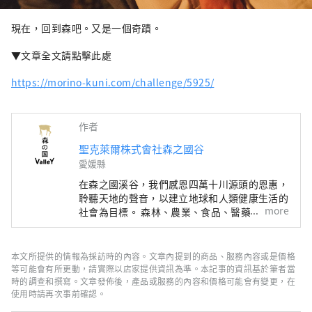
現在，回到森吧。又是一個奇蹟。
▼文章全文請點擊此處
https://morino-kuni.com/challenge/5925/
作者
聖克萊爾株式會社森之國谷
愛媛縣
在森之國溪谷，我們感恩四萬十川源頭的恩惠，
聆聽天地的聲音，以建立地球和人類健康生活的
more
社會為目標。 森林、農業、食品、醫藥、教
育。 您在日常生活中多久感受到這些連結？在
森之國山谷，您可以在我們的活動中感受到這種
連結。從森林流淌的水、鬆軟的土壤、自由生長
本文所提供的情報為採訪時的內容。文章內提到的商品、服務內容或是價格
的蔬菜和人類。一切事物都是相互連結、相互關
等可能會有所更動，請實際以店家提供資訊為準。本記事的資訊基於筆者當
聯的，並且圍繞著生活而旋轉。我們將透過我們
時的調查和撰寫。文章發佈後，產品或服務的內容和價格可能會有變更，在
使用時請再次事前確認。
的「Ametsuchi no Kokoro」來傳達這個共同
的循環。