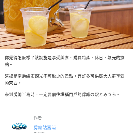
你覺得怎麼樣？該設施是享受美食、購買特產、休息、觀光的據
點。
這裡是南房總市觀光不可缺少的景點，有許多可供廣大人群享受
的東西。
來到房總半島時，一定要前往堪稱門戶的房総の駅とみうら。
作者
房總站富浦