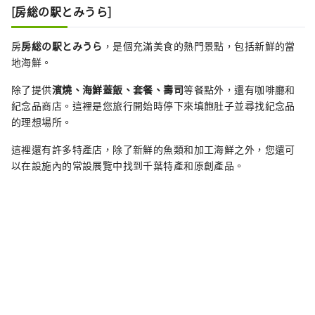
[房総の駅とみうら]
房
房総の駅とみうら
，是個充滿美食的熱門景點，包括新鮮的當
地海鮮。
除了提供
濱燒、海鮮蓋飯、套餐、壽司
等餐點外，還有咖啡廳和
紀念品商店。這裡是您旅行開始時停下來填飽肚子並尋找紀念品
的理想場所。
這裡還有許多特產店，除了新鮮的魚類和加工海鮮之外，您還可
以在設施內的常設展覽中找到千葉特產和原創產品。