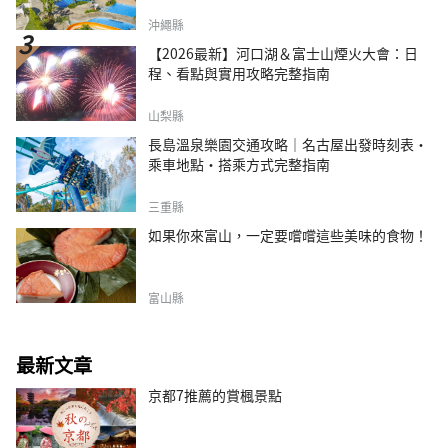
沖繩縣
【2026最新】河口湖＆富士山煙火大會：日
程、看點與實用攻略完整指南
山梨縣
長島溫泉樂園交通攻略｜名古屋出發時刻表・
乘車地點・搭乘方式完整指南
三重縣
如果你來富山，一定要嚐嚐這些美味的食物！
富山縣
最新文章
京都7推薦的賞楓景點