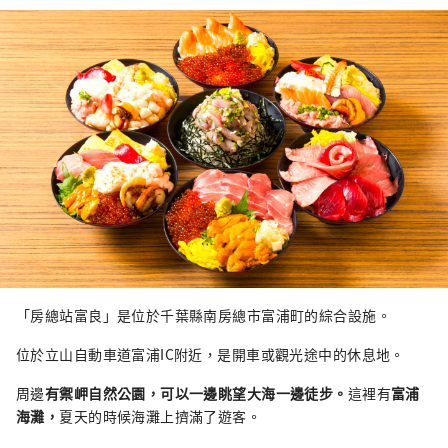
「房總站富良」是位於千葉縣南房總市富浦町的綜合設施。
位於立山自動車道富浦IC附近，是開車或觀光途中的休息地。
周邊
有禦岬自然公園，可以一邊眺望大海一邊徒步。
這裡有
富浦
海灘，
夏天的時候海灘上擠滿了遊客。