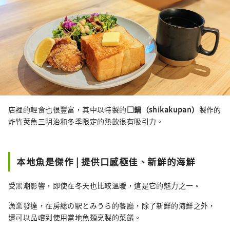
店裡的輕食也很豐富，其中以特製的
□鍋（shikakupan）
製作的
炸竹莢魚三明治和冬季限定的熱飲很有吸引力。
本地魚是傑作 | 提供口感極佳、新鮮的海鮮
受黑潮影響，即使在冬天也比較溫暖，這是它的魅力之一。
漁業發達，在房総の駅とみうら的餐廳，除了新鮮的海鮮之外，
還可以品嚐到使用當地魚類烹製的菜餚。