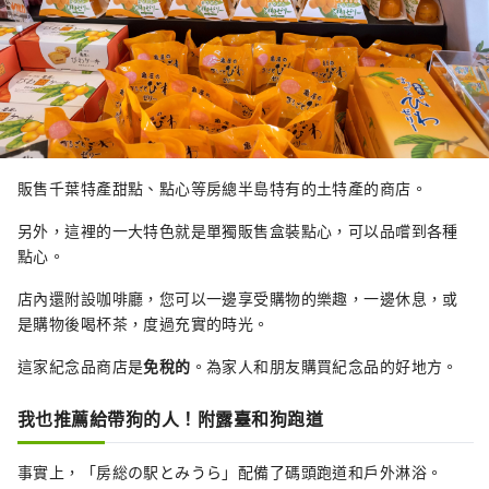
販售千葉特產甜點、點心等房總半島特有的土特產的商店。
另外，這裡的一大特色就是單獨販售盒裝點心，可以品嚐到各種
點心。
店內還附設咖啡廳，您可以一邊享受購物的樂趣，一邊休息，或
是購物後喝杯茶，度過充實的時光。
這家紀念品商店是
免稅的
。為家人和朋友購買紀念品的好地方。
我也推薦給帶狗的人！附露臺和狗跑道
事實上，「房総の駅とみうら」配備了碼頭跑道和戶外淋浴。