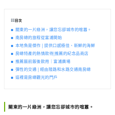
館、可以看到富士山的北條海岸以及碼頭等熱
門景點，同時享受大自然的樂趣。 請盡情享受
您的時光。 立山高速公路富浦IC前方！ 南房總
市的熱門中途停留地。 我們經營 5 家餐廳和 2
目次
家零售店。 因為是海鮮公司直接管理的， 新鮮
關東的一片綠洲，讓您忘卻城市的喧囂。
海鮮蓋飯、套餐、壽司、天婦羅蓋飯、日本蕎
南房總的旅程從富浦開始
麥麵、 您可以享用包括濱燒在內的各種美食。
在紀念品中心， 經營千葉縣、南房總縣、立山
本地魚是傑作 | 提供口感極佳、新鮮的海鮮
縣的特產。 在免稅店有售。 後面還有一家咖啡
房總特產的熱情款待|推薦的紀念品商店
館。 您可以在用餐和購物之間休息一下。 它還
提供了一個放鬆的空間。 「大阪中心」出售蔬
推薦飯前飯後飲用｜富浦廣場
菜和肉類， 也出售加工產品和海鮮。 在“房總
彈性的交通 | 經由陸路和水路交通南房總
站富浦” 你需要的所有原料都可以在這裡找
這裡是房總觀光的門戶
到， 也推薦給喜歡燒烤的人。 享受從餐飲到紀
念品購買的各種活動 「房總車站富浦」 車位
250個，大型車位8個， 還有自行車架和碼頭跑
道。 開車期間或休息期間 這是一個您可以輕鬆
參觀的設施。
關東的一片綠洲，讓您忘卻城市的喧囂。