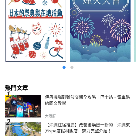
休息期間 這是一個您可以輕鬆參觀的設施。
熱門文章
伊丹機場到難波交通全攻略｜巴士站・電車路
線圖文教學
大阪府
【沖繩住宿推薦】改裝後煥然一新的「沖繩東
方spa度假村飯店」魅力完整介紹！