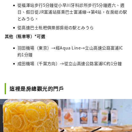
從福澤站步行5分鐘從小早川牙科診所步行5分鐘週六、週
日、假日從JR富浦站搭乘巴士富浦線→第4站，在房総の駅
とみうら。
從高速巴士枇杷俱樂部房総の駅とみうら
其他（租車等）*可選
羽田機場（東京）→經Aqua Line→立山高速公路富浦IC
約1分鐘
成田機場（千葉方向）→從立山高速公路富浦IC約1分鐘
這裡是房總觀光的門戶