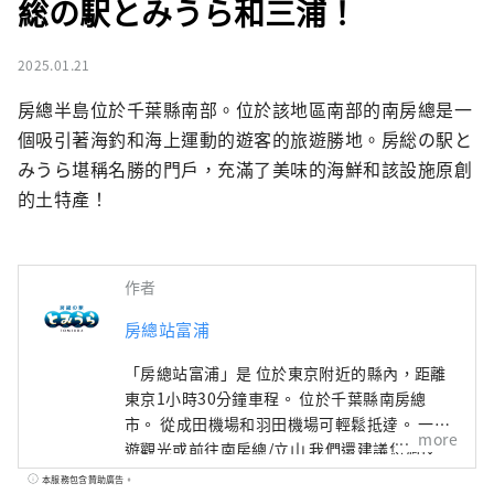
総の駅とみうら和三浦！
2025.01.21
房總半島位於千葉縣南部。位於該地區南部的南房總是一
個吸引著海釣和海上運動的遊客的旅遊勝地。房総の駅と
みうら堪稱名勝的門戶，充滿了美味的海鮮和該設施原創
的土特產！
作者
房總站富浦
「房總站富浦」是 位於東京附近的縣內，距離
東京1小時30分鐘車程。 位於千葉縣南房總
市。 從成田機場和羽田機場可輕鬆抵達。 一日
more
遊觀光或前往南房總/立山 我們還建議您過夜。
除了海鮮之外，您還可以享受附近的溫泉旅
本服務包含贊助廣告。