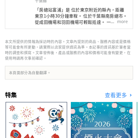
千葉縣
「房總站富浦」是 位於東京附近的縣內，距離
東京1小時30分鐘車程。 位於千葉縣南房總市。
more
從成田機場和羽田機場可輕鬆抵達。 一日遊觀
光或前往南房總/立山 我們還建議您過夜。 除了
海鮮之外，您還可以享受附近的溫泉旅館、可以
看到富士山的北條海岸以及碼頭等熱門景點，同
本文所提供的情報為採訪時的內容。文章內提到的商品、服務內容或是價格
時享受大自然的樂趣。 請盡情享受您的時光。
等可能會有所更動，請實際以店家提供資訊為準。本記事的資訊基於筆者當
立山高速公路富浦IC前方！ 南房總市的熱門中
時的調查和撰寫。文章發佈後，產品或服務的內容和價格可能會有變更，在
使用時請再次事前確認。
途停留地。 我們經營 5 家餐廳和 2 家零售店。
因為是海鮮公司直接管理的， 新鮮海鮮蓋飯、
套餐、壽司、天婦羅蓋飯、日本蕎麥麵、 您可
本頁面部分為自動翻譯。
以享用包括濱燒在內的各種美食。 在紀念品中
心， 經營千葉縣、南房總縣、立山縣的特產。
在免稅店有售。 後面還有一家咖啡館。 您可以
特集
查看更多
在用餐和購物之間休息一下。 它還提供了一個
放鬆的空間。 「大阪中心」出售蔬菜和肉類，
也出售加工產品和海鮮。 在“房總站富浦” 你
需要的所有原料都可以在這裡找到， 也推薦給
喜歡燒烤的人。 享受從餐飲到紀念品購買的各
種活動 「房總車站富浦」 車位250個，大型車
位8個， 還有自行車架和碼頭跑道。 開車期間或