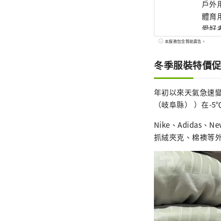
戶外用
體育
愛好
本服務包含贊助廣告。
冬季服裝特價
年初以來天氣急速
（岐阜縣） ）在-
Nike、Adidas
抓絨夾克、棉襖等