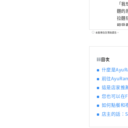
「我
麵的
拉麵
租受
博覽
本服務包含贊助廣告。
靜岡舉
全球首
Wint
目次
Ram
什麼是AyuR
前往AyuRam
這是店家推
您也可以在Fu
如何點餐和
店主的話：Sai