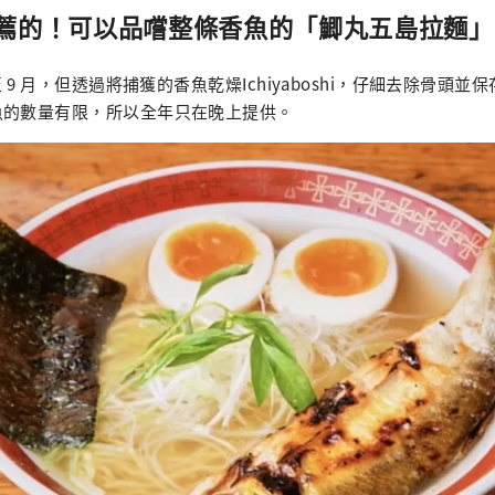
薦的！可以品嚐整條香魚的「鯽丸五島拉麵」
至 9 月，但透過將捕獲的香魚乾燥Ichiyaboshi，仔細去除骨頭
魚的數量有限，所以全年只在晚上提供。