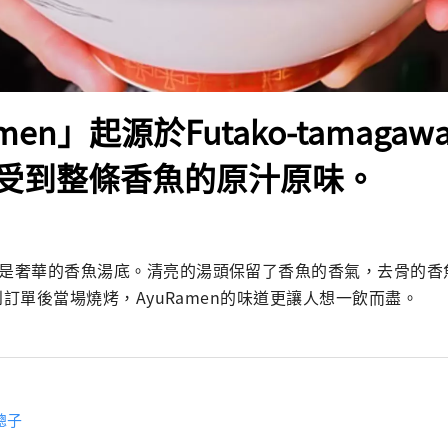
men」起源於Futako-tamaga
受到整條香魚的原汁原味。
的特色是奢華的香魚湯底。清亮的湯頭保留了香魚的香氣，去骨的香
i，接到訂單後當場燒烤，AyuRamen的味道更讓人想一飲而盡。
聰子