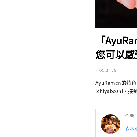
「AyuRa
您可以感
2025.01.29
AyuRamen
Ichiyabosh
作者
森本