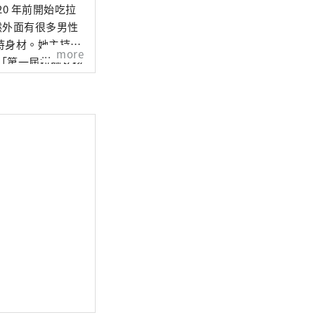
0 年前開始吃拉
然外面有很多男性
持身材。她主持出
more
了「第一屆拉麵女孩
屋、東京、熊本和
h株式會社，並發表
Autumn and
和作者以及《Tokyo