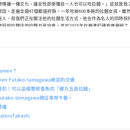
想傳播一種文化，讓女性即使獨自一人也可以吃拉麵。」這就是我 2
原因。走遍全國47個都道府縣，一年吃掉600多碗的拉麵女孩。雖
狂人，但我們正在關注他的拉麵生活方式，他在作為名人的同時保
歡迎的拉麵店的拉麵女孩協會，並於2015年在橫濱紅磚倉庫舉辦
會」。該活動吸引了來自全國各地的熱門商店，此後在大阪、名古
辦，總共吸引了約75萬人參加。 2018年，成立Ramen Switc
個拉麵飾品品牌「ZURU+」。拉麵清酒《NOODLE SAKE -Shunka 
er-》《Rice and Agave Craft Salmon for Ramen》的製作人
en Collection》的作者（正文社）
amen？
en Futako-tamagawa總店的交通
薦的！可以品嚐整條香魚的「鯽丸五島拉麵」
tako-tamagawa總店享用午餐。
禮儀
touTakashi