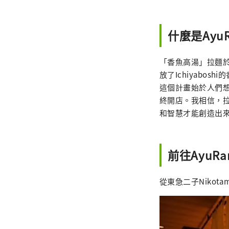
什麼是Ayu
「香魚高湯」拉麵於
放了Ichiyaboshi
這個計畫始於人們想要
終開店。我相信，
和智慧才能創造出
前往AyuRa
從東急二子Nikota