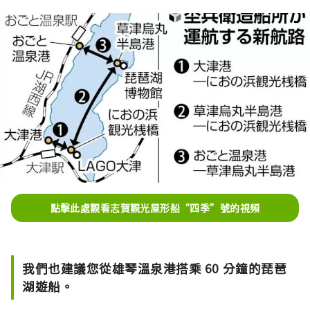
點擊此處觀看志賀觀光屋形船“四季”號的視頻
我們也建議您從雄琴溫泉港搭乘 60 分鐘的琵琶
湖遊船。