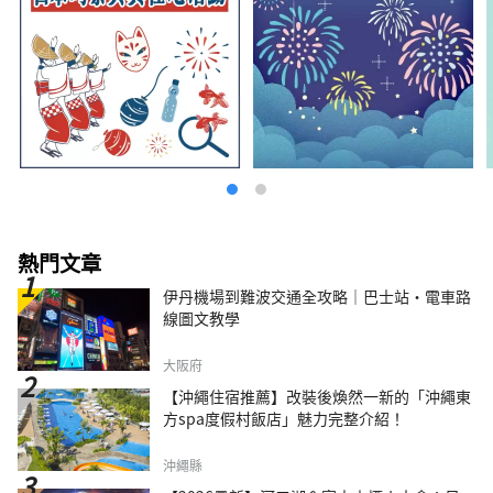
熱門文章
伊丹機場到難波交通全攻略｜巴士站・電車路
線圖文教學
大阪府
【沖繩住宿推薦】改裝後煥然一新的「沖繩東
方spa度假村飯店」魅力完整介紹！
沖繩縣