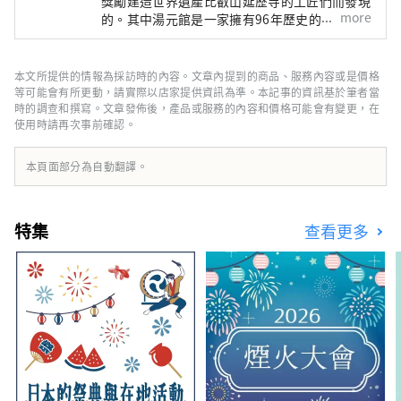
獎勵建造世界遺產比叡山延歷寺的工匠們而發現
more
的。其中湯元館是一家擁有96年歷史的老字號
旅館。其受歡迎的秘訣在於其四種不同的溫泉，
包括位於 11 樓可以俯瞰琵琶湖的露天浴池以及
讓人感覺置身於森林溫泉的溫泉，以及其京都風
本文所提供的情報為採訪時的內容。文章內提到的商品、服務內容或是價格
格的懷石料理，其中精心使用包括日本三大和牛
等可能會有所更動，請實際以店家提供資訊為準。本記事的資訊基於筆者當
品牌之一的“認證近江牛肉”在內的時令食材。
時的調查和撰寫。文章發佈後，產品或服務的內容和價格可能會有變更，在
使用時請再次事前確認。
雖然距離京都僅 20 分鐘的火車車程，但旅館被
琵琶湖和平良山脈所環繞，讓您可以感受到大自
然的溫暖和日本文化。
本頁面部分為自動翻譯。
特集
查看更多