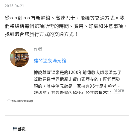
2025.04.21
從⚪︎⚪︎到⚪︎⚪︎有新幹線、高速巴士、飛機等交通方式。我
們將總結每個選項所需的時間、費用、好處和注意事項。
找到適合您旅行方式的交通方式！
作者
雄琴溫泉湯元館
據說雄琴溫泉是約1200年前傳教大師最澄為了
獎勵建造世界遺產比叡山延歷寺的工匠們而發
現的。其中湯元館是一家擁有96年歷史的老字
more
號旅館。其受歡迎的秘訣在於其四種不同的溫
泉，包括位於 11 樓可以俯瞰琵琶湖的露天浴池
本服務包含贊助廣告。
以及讓人感覺置身於森林溫泉的溫泉，以及其
京都風格的懷石料理，其中精心使用包括日本
三大和牛品牌之一的“認證近江牛肉”在內的
時令食材。雖然距離京都僅 20 分鐘的火車車
目次