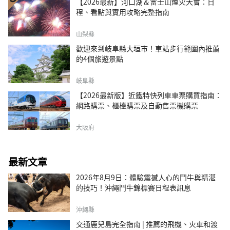
【2026最新】河口湖＆富士山煙火大會：日
程、看點與實用攻略完整指南
山梨縣
歡迎來到岐阜縣大垣市！車站步行範圍內推薦
的4個旅遊景點
岐阜縣
【2026最新版】近鐵特快列車車票購買指南：
網路購票、櫃檯購票及自動售票機購票
大阪府
最新文章
2026年8月9日：體驗震撼人心的鬥牛與精湛
的技巧！沖繩鬥牛錦標賽日程表訊息
沖繩縣
交通鹿兒島完全指南 | 推薦的飛機、火車和渡