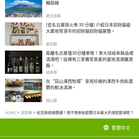
輪路線
鹿兒島縣
[從名古屋搭火車 30 分鐘] 介紹日本招財貓最
大產地常滑市的招財貓招財貓展覽。
愛知縣
距離名古屋僅30分鐘車程！來大垣岐阜縣品嚐
清酒吧！這裡有三家備受喜愛的當地清酒釀酒
廠。
岐阜縣
在“蒜山澤西牧場”享用珍稀的澤西牛肉和濃
鬱的軟冰淇淋。
岡山縣
HOME
滋賀縣
紀念新航線開通！想不想乘船遊覽日本最大的湖琵琶湖呢？
繁體中文
language