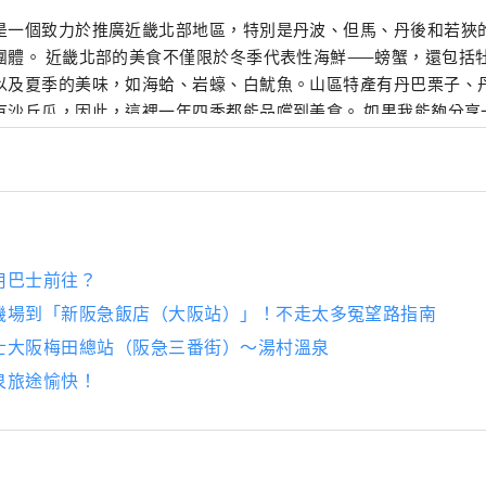
是一個致力於推廣近畿北部地區，特別是丹波、但馬、丹後和若狹
團體。 近畿北部的美食不僅限於冬季代表性海鮮——螃蟹，還包括
以及夏季的美味，如海蛤、岩蠔、白魷魚。山區特產有丹巴栗子、
有沙丘瓜，因此，這裡一年四季都能品嚐到美食。 如果我能夠分享
多次遊覽廣闊的近畿北部地區，並享受火車旅行的樂趣，我將感到
用巴士前往？
機場到「新阪急飯店（大阪站）」！不走太多冤望路指南
士大阪梅田總站（阪急三番街）～湯村溫泉
泉旅途愉快！