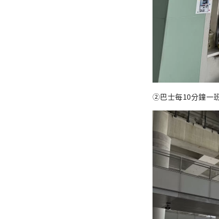
②巴士每10分鐘一