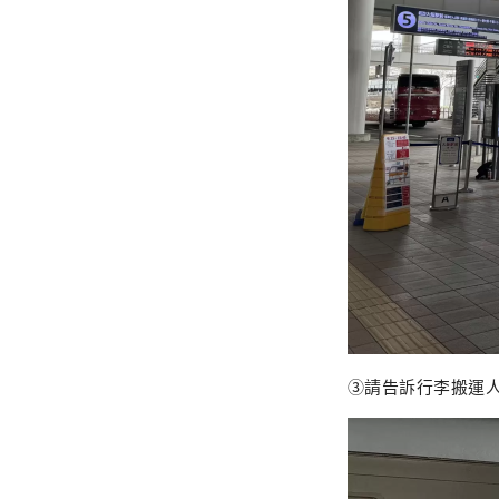
③請告訴行李搬運