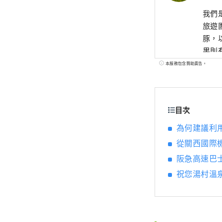
我們
旅遊
豚，
果則
可以
本服務包含贊助廣告。
目次
為何建議利
從關西國際
阪急高速巴
祝您湯村溫