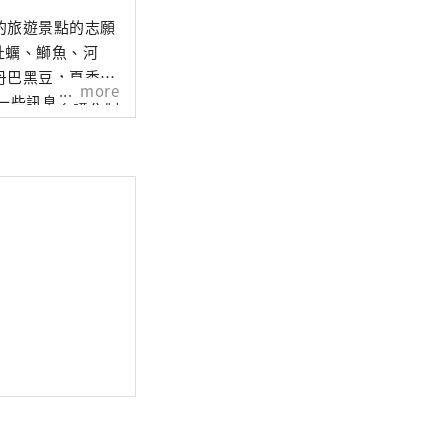
的旅遊景點的志願
牡蠣、鰤魚、河
丹巴黑豆，夏季水
more
一些訊息，讓人們
非常高興。