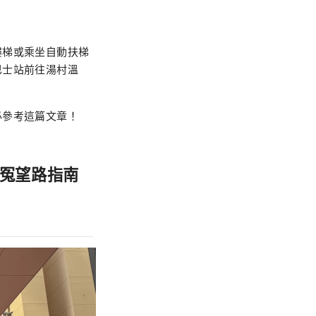
樓梯或乘坐自動扶梯
巴士站前往湯村溫
必參考這篇文章！
冤望路指南