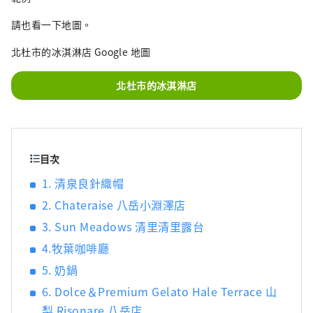
日本礦泉水產量最多的國家之一。 清澈的水也
請也看一下地圖。
釀造清酒，您可以享受美麗的自然風光和豐富
的美食。
北杜市的冰淇淋店 Google 地圖
北杜市的冰淇淋店
目次
1. 清泉良針織帽
2. Chateraise 八岳小淵澤店
3. Sun Meadows 清里清里露台
4.牧葉咖啡廳
5. 奶鍋
6. Dolce＆Premium Gelato Hale Terrace 山
梨 Risonare 八岳店