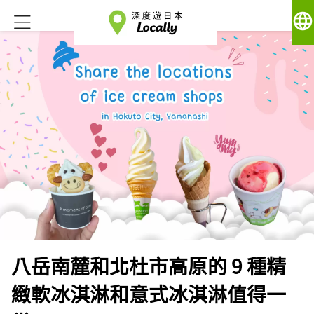
language
八岳南麓和北杜市高原的 9 種精
緻軟冰淇淋和意式冰淇淋值得一