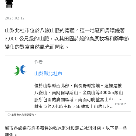
嘗
2025.02.12
山梨北杜市位於八嶽山脈的南麓。這一地區四周環繞著 
3,000 公尺級的山脈，以其田園詩般的高原牧場和隨季節
變化的豐富自然風光而聞名。
作者
山梨縣北杜市
位於山梨縣西北部，與長野縣接壤。這裡是被
八嶽山、南阿爾卑斯山、金風山等3000m級山
脈所包圍的廣闊區域，南面可眺望富士山。 距
more
離東京約2小時車程，距離富士山約1小時車
程，距離松本約1小時車程，由於交通便利，全
本服務包含贊助廣告。
年都有許多遊客前來。 它也被稱為“名水之
鄉”，其中三個地區被選為日本名水百選之
城市各處遍布許多獨特的軟冰淇淋和義式冰淇淋店。以下是一些
一。這種豐富的水作為天然水而廣受好評，是
範例。