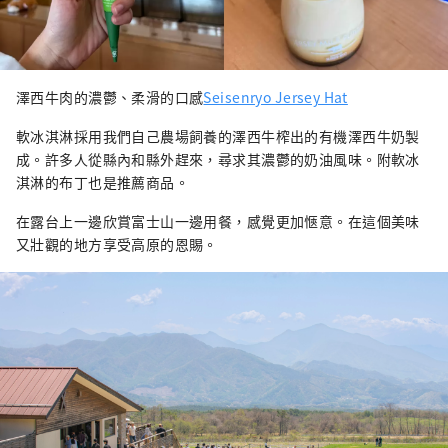
澤西牛肉的濃鬱、柔滑的口感
Seisenryo Jersey Hat
軟冰淇淋採用我們自己農場飼養的澤西牛榨出的有機澤西牛奶製
成。許多人從縣內和縣外趕來，尋求其濃鬱的奶油風味。附軟冰
淇淋的布丁也是推薦商品。
在露台上一邊欣賞富士山一邊用餐，感覺更加愜意。在這個美味
又壯觀的地方享受高原的恩賜。