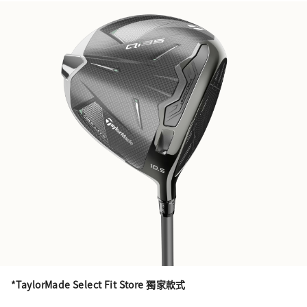
*TaylorMade Select Fit Store 獨家款式