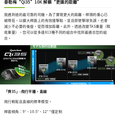
泰勒梅“Qi35”10K 解鎖“更遠的距離”
我遇到過的最可靠的司機。為了實現更大的距離，桿頭的重心已
被降低，以擴大桿面上的有效撞擊點，並且即使擊球失誤，也會
減少不必要的後旋，從而增加距離。此外，透過改變TAS重量（鞋
底重量），您可以從多達813種不同的組合中找到最適合您的組
合。
「齊35」-飛行平穩、直線
飛行輕鬆且直線的標準模型。
桿面傾角：9°、10.5°、12° *僅定制