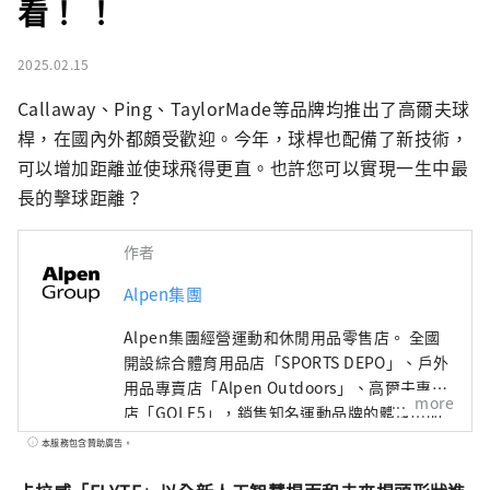
看！ ！
2025.02.15
Callaway、Ping、TaylorMade等品牌均推出了高爾夫球
桿，在國內外都頗受歡迎。今年，球桿也配備了新技術，
可以增加距離並使球飛得更直。也許您可以實現一生中最
長的擊球距離？
作者
Alpen集團
Alpen集團經營運動和休閒用品零售店。 全國
開設綜合體育用品店「SPORTS DEPO」、戶外
用品專賣店「Alpen Outdoors」、高爾夫專賣
more
店「GOLF5」，銷售知名運動品牌的體育用品
以及高度時尚的服裝和鞋子。我們提供廣泛的
本服務包含贊助廣告。
產品和服務選擇，以滿足所有運動愛好者的需
求。