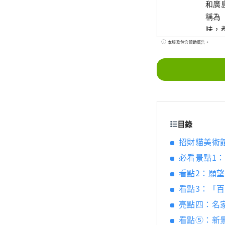
和廣
稱為
味，都
世界
本服務包含贊助廣告。
藝術
目錄
招財貓美術
必看景點1
看點2：願望
看點3：「
亮點四：名
看點⑤：新