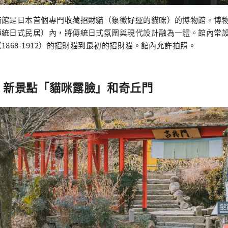
術館是日本首個專門收藏招財貓（象徵好運的貓咪）的博物館。博
統日式民居）內，將傳統日式氛圍與現代設計融為一體。館內常設
1868-1912）的招財貓到最初的招財貓。館內允許拍照。
：新景點「貓咪露臉」和奇丘門