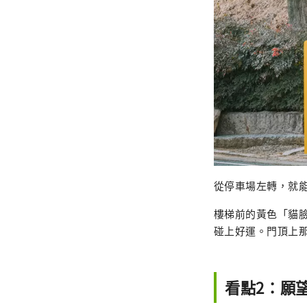
從停車場左轉，就
樓梯前的黃色「貓
碰上好運。門頂上
看點2：願