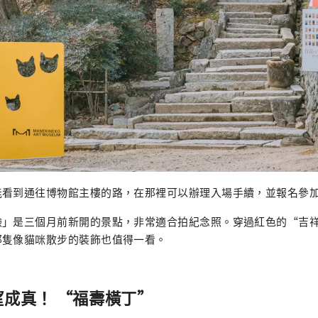
能看到通往博物館主樓的路，在那裡可以辦理入場手續，並報名參
臉」是三個月前新開的景點，非常適合拍紀念照。穿過紅色的“吉
那隻像貓咪散步的裝飾也值得一看。
望成真！ “福壽橫丁”