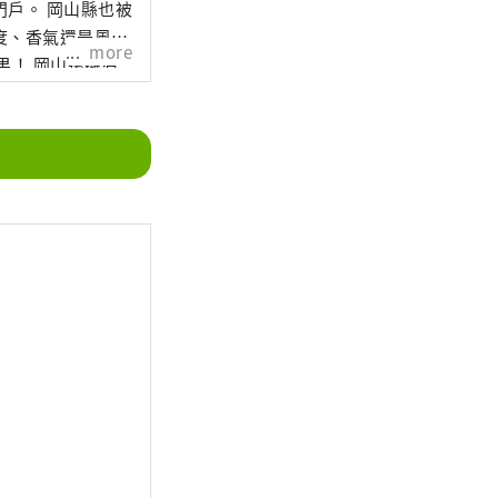
山縣也被
度、香氣還是風
more
還擁有
擁有歷史、文化和