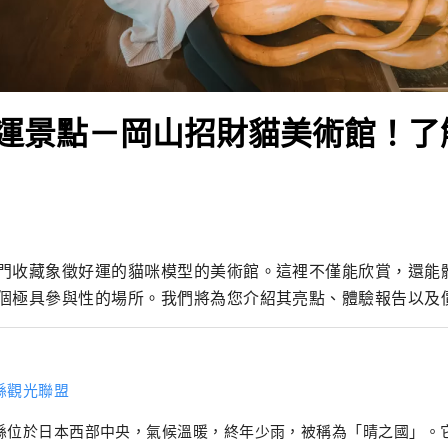
運景點－岡山招財貓美術館！了
門收藏象徵好運的貓咪模型的美術館。這裡不僅能欣賞，還能
個極具參與性的場所。我們將為您介紹其亮點、體驗報告以及
縣觀光聯盟
縣位於日本西部中央，氣候溫暖​​，終年少雨，被稱為「晴之國」。