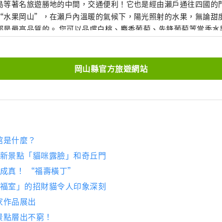
島等著名旅遊勝地的中間，交通便利！它也是經由瀨戶通往四國的門戶。 岡
“水果岡山”，在瀨戶內溫暖的氣候下，陽光照射的水果，無論甜
是最高品質的。 您可以品嚐白桃、麝香葡萄、先鋒葡萄等當季水果！ 岡山
級的旅遊景點，包括岡山城、日本三大名園之一的岡山後樂園以及
的倉敷美觀地區！
岡山縣官方旅遊網站
館是什麼？
：新景點「貓咪露臉」和奇丘門
成真！ “福壽橫丁”
百福室」的招財貓令人印象深刻
家作品展出
景點層出不窮！