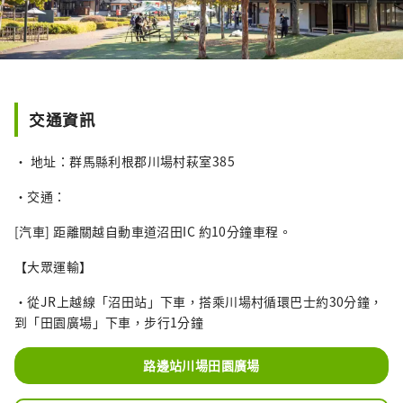
交通資訊
• 地址：群馬縣利根郡川場村萩室385
•交通：
[汽車] 距離關越自動車道沼田IC 約10分鐘車程。
【大眾運輸】
・從JR上越線「沼田站」下車，搭乘川場村循環巴士約30分鐘，
到「田園廣場」下車，步行1分鐘
路邊站川場田園廣場