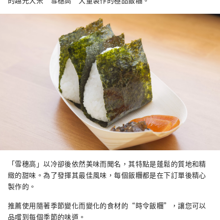
的越光大米“雪穗高”大量製作的極品飯糰。
「雪穗高」以冷卻後依然美味而聞名，其特點是蓬鬆的質地和精
緻的甜味。為了發揮其最佳風味，每個飯糰都是在下訂單後精心
製作的。
推薦使用隨著季節變化而變化的食材的“時令飯糰”，讓您可以
品嚐到每個季節的味道。