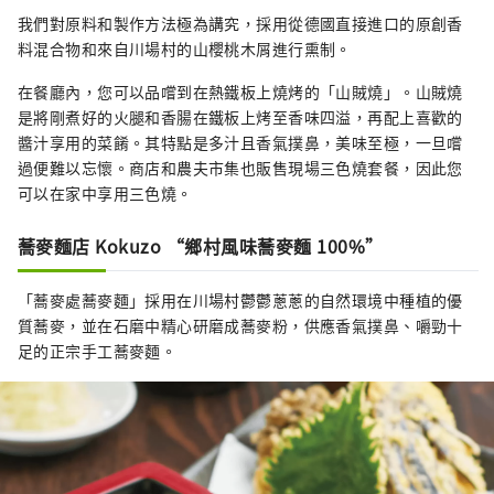
我們對原料和製作方法極為講究，採用從德國直接進口的原創香
料混合物和來自川場村的山櫻桃木屑進行熏制。
在餐廳內，您可以品嚐到在熱鐵板上燒烤的「山賊燒」。山賊燒
是將剛煮好的火腿和香腸在鐵板上烤至香味四溢，再配上喜歡的
醬汁享用的菜餚。其特點是多汁且香氣撲鼻，美味至極，一旦嚐
過便難以忘懷。商店和農夫市集也販售現場三色燒套餐，因此您
可以在家中享用三色燒。
蕎麥麵店 Kokuzo “鄉村風味蕎麥麵 100%”
「蕎麥處蕎麥麵」採用在川場村鬱鬱蔥蔥的自然環境中種植的優
質蕎麥，並在石磨中精心研磨成蕎麥粉，供應香氣撲鼻、嚼勁十
足的正宗手工蕎麥麵。