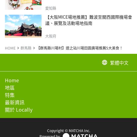
愛知縣
【大阪MICE場地推薦】難波至關西國際機場會
議、展覽及活動場地指南
大阪府
HOME
群馬縣
【群馬縣川場村】道之站川場田園廣場推薦5大美食！
繁體中文
language
Home
地區
特集
最新資訊
關於 Locally
Copyright © MATCHA Inc.
Powered by