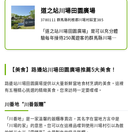
道之站川場田園廣場
3780111 群馬縣利根郡川場村萩室385
「道之站川場田園廣場」是可以充分體
驗每年接待250萬遊客的群馬縣川場村
魅力的景點。這是一個很充實的路邊車
站，不只可以順便去買紀念品或吃飯，
還可以玩上一整天。
【美食】路邊站川場田園廣場推薦5大美食！
路邊站川場田園廣場提供以大量新鮮當地食材烹調的美食。這裡
有五種精心挑選的精緻美食，您來訪時一定要嚐嚐。
川番地“川番飯糰”
「川番地」是一家溫馨的飯糰專賣店，其名字在當地方言中是
「川場的家」的意思。您可以在這裡品嚐到使用川場村引以為傲