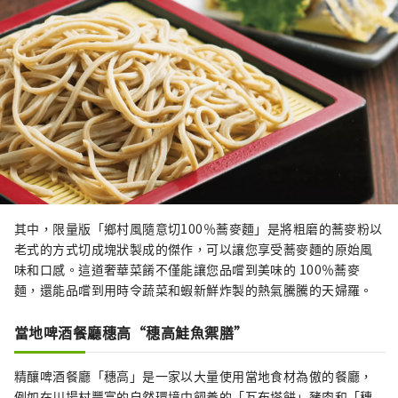
其中，限量版「鄉村風隨意切100％蕎麥麵」是將粗磨的蕎麥粉以
老式的方式切成塊狀製成的傑作，可以讓您享受蕎麥麵的原始風
味和口感。這道奢華菜餚不僅能讓您品嚐到美味的 100％蕎麥
麵，還能品嚐到用時令蔬菜和蝦新鮮炸製的熱氣騰騰的天婦羅。
當地啤酒餐廳穗高“穗高鮭魚禦膳”
精釀啤酒餐廳「穗高」是一家以大量使用當地食材為傲的餐廳，
例如在川場村豐富的自然環境中飼養的「瓦布塔餅」豬肉和「穗