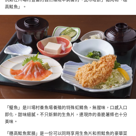
高鮭魚」。
「鳀魚」是川場村養魚場養殖的特殊虹鱒魚，無腥味，口感入口
即化，甜味細膩。不只新鮮的生魚片，連現炸的香脆薯條也十分
美味。
「穗高鮭魚禦膳」是一份可以同時享用生魚片和煎鮭魚的豪華菜