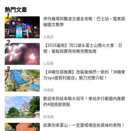
熱門文章
伊丹機場到難波交通全攻略｜巴士站・電車路
線圖文教學
大阪府
【2026最新】河口湖＆富士山煙火大會：日
程、看點與實用攻略完整指南
山梨縣
【沖繩住宿推薦】改裝後煥然一新的「沖繩東
方spa度假村飯店」魅力完整介紹！
沖繩縣
歡迎來到岐阜縣大垣市！車站步行範圍內推薦
的4個旅遊景點
岐阜縣
如果你來富山，一定要嚐嚐這些美味的食物！