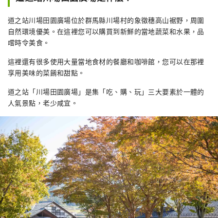
分體驗日本文化的魅力。 從東京乘坐新幹線前
往交通樞紐高崎市僅需約一小時，讓您可以輕
道之站川場田園廣場位於群馬縣川場村的象徵穗高山裾野，周圍
鬆安排一天的短途旅行。如能選擇停留多日，
自然環境優美。在這裡您可以購買到新鮮的當地蔬菜和水果，品
將能更深入地感受群馬縣的獨特魅力。
嚐時令美食。
這裡還有很多使用大量當地食材的餐廳和咖啡館，您可以在那裡
享用美味的菜餚和甜點。
道之站「川場田園廣場」是集「吃、購、玩」三大要素於一體的
人氣景點，老少咸宜。