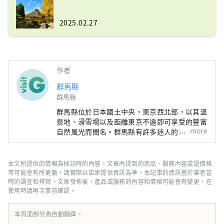
2025.02.27
作者
群馬縣
群馬縣
群馬縣位於日本國土中央，東京西北部，以其溫
泉地、滑雪場以及距離東京不遠即可享受的豐富
more
自然風光而聞名。群馬縣有許多迷人的溫泉地
點，周圍環繞著山脈、濕地和湖泊等美麗的自然
景觀，非常適合想要遠離日常喧囂、悠閒度過時
光的人們，也非常適合想參加戶外活動來放鬆心
本文所提供的情報為採訪時的內容。文章內提到的商品、服務內容或是價格
情的人們。另一方面，在保存了濃厚養蠶和手工
等可能會有所更動，請實際以店家提供資訊為準。本記事的資訊基於筆者當
藝傳統的小城市中，您還可以充分體驗日本文化
時的調查和撰寫。文章發佈後，產品或服務的內容和價格可能會有變更，在
使用時請再次事前確認。
的魅力。 從東京乘坐新幹線前往交通樞紐高崎
市僅需約一小時，讓您可以輕鬆安排一天的短途
旅行。如能選擇停留多日，將能更深入地感受群
本頁面部分為自動翻譯。
馬縣的獨特魅力。