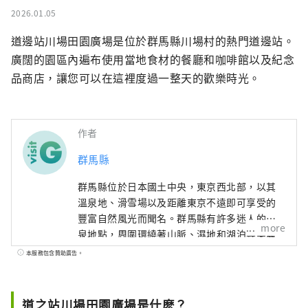
2026.01.05
道邊站川場田園廣場是位於群馬縣川場村的熱門道邊站。
廣闊的園區內遍布使用當地食材的餐廳和咖啡館以及紀念
品商店，讓您可以在這裡度過一整天的歡樂時光。
作者
群馬縣
群馬縣位於日本國土中央，東京西北部，以其
溫泉地、滑雪場以及距離東京不遠即可享受的
豐富自然風光而聞名。群馬縣有許多迷人的溫
more
泉地點，周圍環繞著山脈、濕地和湖泊等美麗
的自然景觀，非常適合想要遠離日常喧囂、悠
本服務包含贊助廣告。
閒度過時光的人們，也非常適合想參加戶外活
動來放鬆心情的人們。另一方面，在保存了濃
厚養蠶和手工藝傳統的小城市中，您還可以充
道之站川場田園廣場是什麽？