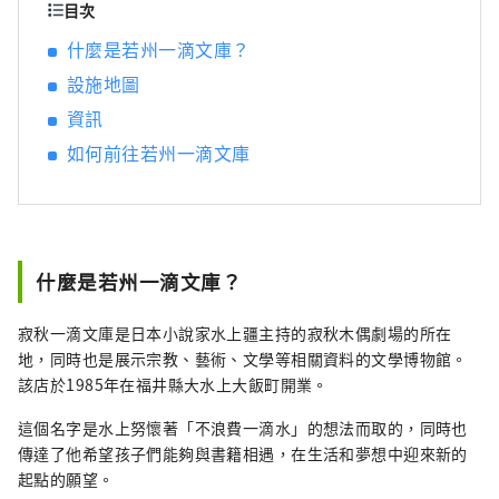
廣闊的近畿北部地區，並享受火車旅行的樂
目次
趣，我將感到非常高興。
什麼是若州一滴文庫？
設施地圖
資訊
如何前往若州一滴文庫
什麼是若州一滴文庫？
寂秋一滴文庫是日本小說家水上疆主持的寂秋木偶劇場的所在
地，同時也是展示宗教、藝術、文學等相關資料的文學博物館。
該店於1985年在福井縣大水上大飯町開業。
這個名字是水上努懷著「不浪費一滴水」的想法而取的，同時也
傳達了他希望孩子們能夠與書籍相遇，在生活和夢想中迎來新的
起點的願望。