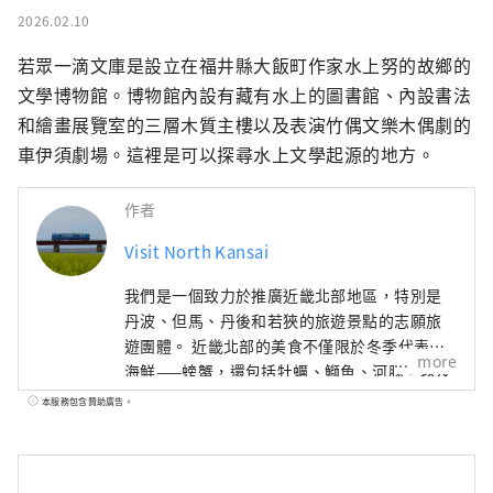
2026.02.10
若眾一滴文庫是設立在福井縣大飯町作家水上努的故鄉的
文學博物館。博物館內設有藏有水上的圖書館、內設書法
和繪畫展覽室的三層木質主樓以及表演竹偶文樂木偶劇的
車伊須劇場。這裡是可以探尋水上文學起源的地方。
作者
Visit North Kansai
我們是一個致力於推廣近畿北部地區，特別是
丹波、但馬、丹後和若狹的旅遊景點的志願旅
遊團體。 近畿北部的美食不僅限於冬季代表性
more
海鮮——螃蟹，還包括牡蠣、鰤魚、河豚，以及
夏季的美味，如海蛤、岩蠔、白魷魚。山區特
本服務包含贊助廣告。
產有丹巴栗子、丹巴黑豆，夏季水果則有沙丘
瓜，因此，這裡一年四季都能品嚐到美食。 如
果我能夠分享一些訊息，讓人們可以多次遊覽