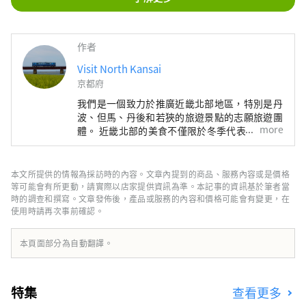
作者
Visit North Kansai
京都府
我們是一個致力於推廣近畿北部地區，特別是丹
波、但馬、丹後和若狹的旅遊景點的志願旅遊團
more
體。 近畿北部的美食不僅限於冬季代表性海鮮
——螃蟹，還包括牡蠣、鰤魚、河豚，以及夏季
的美味，如海蛤、岩蠔、白魷魚。山區特產有丹
巴栗子、丹巴黑豆，夏季水果則有沙丘瓜，因
本文所提供的情報為採訪時的內容。文章內提到的商品、服務內容或是價格
此，這裡一年四季都能品嚐到美食。 如果我能
等可能會有所更動，請實際以店家提供資訊為準。本記事的資訊基於筆者當
夠分享一些訊息，讓人們可以多次遊覽廣闊的近
時的調查和撰寫。文章發佈後，產品或服務的內容和價格可能會有變更，在
使用時請再次事前確認。
畿北部地區，並享受火車旅行的樂趣，我將感到
非常高興。
本頁面部分為自動翻譯。
特集
查看更多