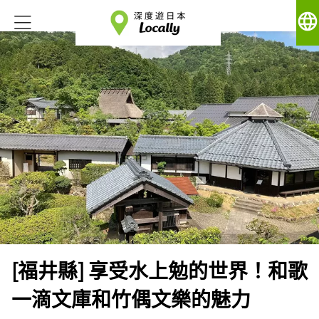
language
[福井縣] 享受水上勉的世界！和歌
一滴文庫和竹偶文樂的魅力