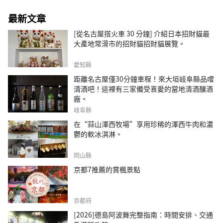
最新文章
[從名古屋搭火車 30 分鐘] 介紹日本招財貓最
大產地常滑市的招財貓招財貓展覽。
愛知縣
距離名古屋僅30分鐘車程！來大垣岐阜縣品嚐
清酒吧！這裡有三家備受喜愛的當地清酒釀酒
廠。
岐阜縣
在“蒜山澤西牧場”享用珍稀的澤西牛肉和濃
鬱的軟冰淇淋。
岡山縣
京都7推薦的賞楓景點
京都府
[2026]德島阿波舞完整指南：時間安排、交通