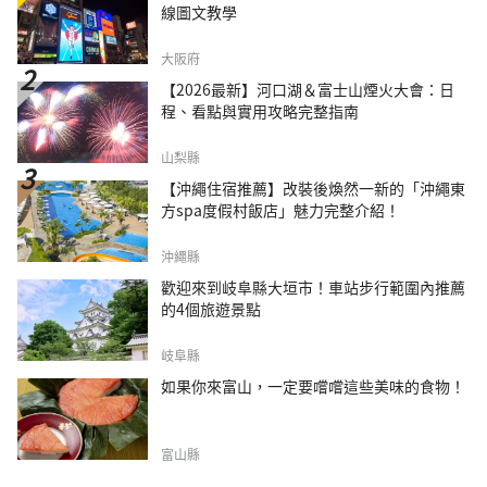
線圖文教學
大阪府
【2026最新】河口湖＆富士山煙火大會：日
程、看點與實用攻略完整指南
山梨縣
【沖繩住宿推薦】改裝後煥然一新的「沖繩東
方spa度假村飯店」魅力完整介紹！
沖繩縣
歡迎來到岐阜縣大垣市！車站步行範圍內推薦
的4個旅遊景點
岐阜縣
如果你來富山，一定要嚐嚐這些美味的食物！
富山縣