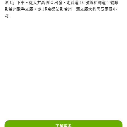
濱IC」下車。從大井高濱IC 出發，走縣道 16 號線和縣道 1 號線
到若州飛手文庫。從 JR京都站到若州一滴文庫大約需要兩個小
時。
了解更多