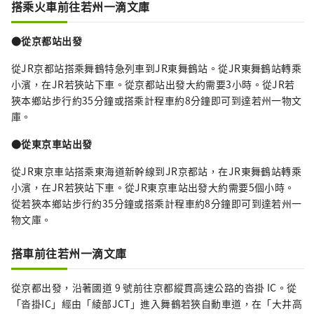
搭乘火車前往若州一滴文庫
●從京都站​​出發
從JR京都站搭乘舞鶴特急列車到JR東舞鶴站。從JR東舞鶴站轉乘
小濱，在JR若狹站下車。從京都站出發大約需要3小時。從JR若
狹本鄉站步行約35分鐘或搭乘計程車約8分鐘即可到達若州一物文
庫。
●從東京車站出發
從JR東京車站搭乘東海道新幹線到JR京都站，在JR東舞鶴站轉乘
小濱，在JR若狹站下車。從JR東京車站出發大約需要5個小時。
從若狹本鄉站步行約35分鐘或搭乘計程車約8分鐘即可到達若州一
物文庫。
搭車前往若州一滴文庫
從京都出發，沿著國道 9 號前往京都縱貫高速公路的沓掛 IC。從
「沓掛IC」經由「綾部JCT」進入舞鶴若狹自動車道，在「大井高