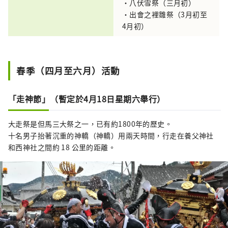
・八伏雪祭（三月初）
・出會之裡雛祭（3月初至
4月初）
春季（四月至六月）活動
「走神節」（暫定於4月18日星期六舉行）
大走祭是但馬三大祭之一，已有約1800年的歷史。
十名男子抬著沉重的神轎（神轎）用兩天時間，行走在養父神社
和西神社之間約 18 公里的距離。