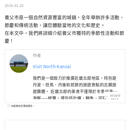
2026.03.20
養父市是一個自然資源豐富的城鎮，全年舉辦許多活動、
節慶和傳統活動，讓您體驗當地的文化和歷史。

在本文中，我們將詳細介紹養父市獨特的季節性活動和節
慶！
作者
Visit North Kansai
我們是一個致力於推廣近畿北部地區，特別是
丹波、但馬、丹後和若狹的旅遊景點的志願旅
遊團體。 近畿北部的美食不僅限於冬季代表性
more
海鮮——螃蟹，還包括牡蠣、鰤魚、河豚，以及
夏季的美味，如海蛤、岩蠔、白魷魚。山區特
本服務包含贊助廣告。
產有丹巴栗子、丹巴黑豆，夏季水果則有沙丘
瓜，因此，這裡一年四季都能品嚐到美食。 如
果我能夠分享一些訊息，讓人們可以多次遊覽