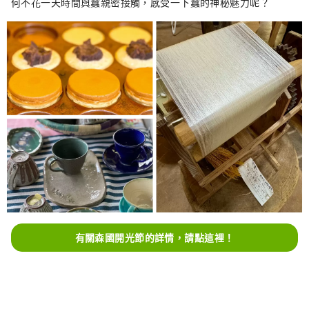
何不花一天時間與蠶親密接觸，感受一下蠶的神秘魅力呢？
分鐘暢吃） ※需預約
有關森國開光節的詳情，請點這裡！