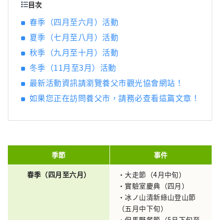
廣闊的近畿北部地區，並享受火車旅行的樂
目次
趣，我將感到非常高興。
春季（四月至六月）活動
夏季（七月至八月）活動
秋季（九月至十月）活動
冬季（11月至3月）活動
最新活動資訊請瀏覽養父市觀光協會網站！
如果您正在訪問養父市，請務必查看這篇文章！
季節
事件
春季（四月至六月）
・大走節（4月中旬）
・實驗室慶典（四月）
・冰ノ山清新綠山登山節
（五月中下旬）
・但馬野餐節（5月下旬至