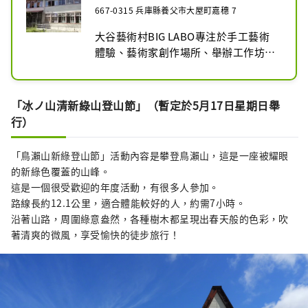
667-0315 兵庫縣養父市大屋町嘉穗 7
大谷藝術村BIG LABO專注於手工藝術
體驗、藝術家創作場所、舉辦工作坊等
各種藝術活動。它們可以以不同的方式
使用，例如音樂、舞蹈和戲劇。任何人
都可以輕鬆使用，是一個互動的地方，
「冰ノ山清新綠山登山節」（暫定於5月17日星期日舉
是一個大人小孩都可以近距離體驗藝術
行）
的地方。

為何不在群山環抱、充滿自然氣息的寧
「鳥瀨山新綠登山節」活動內容是攀登鳥瀨山，這是一座被耀眼
靜小鎮大屋町盡情體驗「創造！學習！
的新綠色覆蓋的山峰。
樂趣！」呢？你可能會發現一些新東
這是一個很受歡迎的年度活動，有很多人參加。
西。

路線長約12.1公里，適合體能較好的人，約需7小時。
沿著山路，周圍綠意盎然，各種樹木都呈現出春天般的色彩，吹
【費用】

著清爽的微風，享受愉快的徒步旅行！
展廳參觀費

成人（高中生以上）300日圓/團體200
日圓

小學生、國中生150日元/團體100日元

15人或以上團體