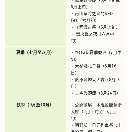
6月上旬）
・內山草莓之鄉的RED
Fes（六月初）
・守國懷古祭（6月上旬）
• 螢火蟲之夜（六月中
旬）
夏季（七月至八月）
・YB Fab 夏季慶典（7月中
旬）
・大杉殘扎子舞（8月16
日）
・藪原鄉煙火大會（8月16
日）
・三宅饅頭節（8月24日）
秋季（9月至10月）
・公開徵展：木雕民間藝術
大屋（9月下旬至10月上
旬）
・明野部一日元列車祭（十
月的第一個主日）