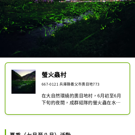
螢火蟲村
667-0121 兵庫縣養父市奧目地773
在大自然環繞的奧目地村，6月初至6月
下旬的夜間，成群結隊的螢火蟲在水邊
飛舞，白天則有許多蝴蝶和蜻蜓。住宿
設施也一應俱全，您可以享受多種自然
體驗。
夏季（七月至八月）活動