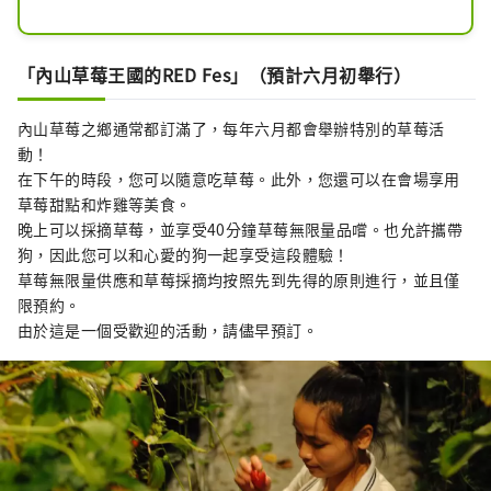
週邊自然環境優良，是近畿地區自然環
境最好的地區之一，有日本西部僅存的
亞寒帶濕生植物和國家天然紀念物金雕
「內山草莓王國的RED Fes」（預計六月初舉行）
的棲息地。

在綠色季節，許多人來這裡登山、健
內山草莓之鄉通常都訂滿了，每年六月都會舉辦特別的草莓活
行、穿越山谷和露營，欣賞美景和植
動！
物。

在下午的時段，您可以隨意吃草莓。此外，您還可以在會場享用
有許多攝影師拍攝冰山，依照季節的不
草莓甜點和炸雞等美食。
同，冰山呈現出不同的表情。其中，五
晚上可以採摘草莓，並享受40分鐘草莓無限量品嚐。也允許攜帶
月上旬插秧前的別家梯田中倒映在稻田
狗，因此您可以和心愛的狗一起享受這段體驗！
中的「倒立冰山」頗受歡迎，每年都有
草莓無限量供應和草莓採摘均按照先到先得的原則進行，並且僅
許多攝影愛好者前來參觀。
限預約。
由於這是一個受歡迎的活動，請儘早預訂。