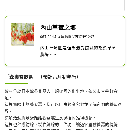
內山草莓之鄉
667-0145 兵庫縣養父市長野1297
內山草莓園是但馬最受歡迎的旅遊草莓
農場。

採用高架栽培，您可以在不會沾上泥土
的環境中舒適地享受採摘草莓的樂趣！

所栽培的草莓為「章姬」品種，味道甜
「森奧會歌祭」（預計六月初舉行）
美多汁，被稱為「草莓之王」。

過道設計較寬，約90厘米，方便輪椅使
蠶村位於日本蠶桑奠基人上崎守國的出生地、養父市大谷町倉
用者通行。

垣。
此外，這裡還允許攜帶狗，因此您可以
這裡實際上飼養著蠶，您可以自由觀察它們並了解它們的養殖過
與心愛的狗狗一起享受這種體驗！

程。
歡迎您來品嚐又大又甜的草莓。

這項活動將是近距離觀察蠶生長過程的難得機會。
這裡也舉辦紡線、製作絲線的工作坊，讓遊客體驗養蠶的傳統。
[體驗菜單] 草莓採摘體驗（附煉乳、40