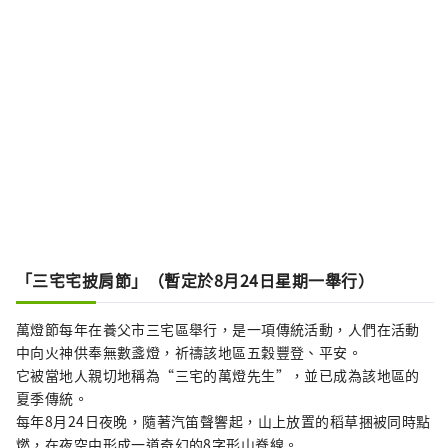
「三宅宅披肩節」（暫定於8月24日星期一舉行）
萬燈節每年在養父市三宅區舉行，是一項傳統活動，人們在活動
中向火神供奉無數盞燈，祈禱該地區五穀豐登、平安。
它被當地人親切地稱為“三宅的萬燈先生”，並已成為該地區的
夏季傳統。
每年8月24日夜晚，隨著汽笛聲響起，山上放置的稻草捆被同時點
燃，在夜空中形成一道奇幻的8字形山脊線。