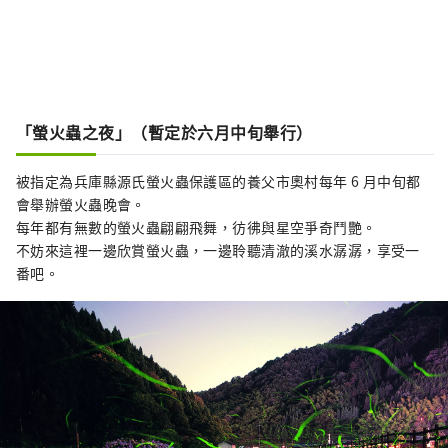
「螢火蟲之夜」（暫定於六月中旬舉行）
被指定為兵庫縣源氏螢火蟲保護區的養父市奧村每年 6 月中旬都
會舉辦螢火蟲晚會。
每年都有無數的螢火蟲翩翩飛舞，彷彿與星空爭奇鬥艷。
不妨來這裡一邊欣賞螢火蟲，一邊聆聽清澈的溪水潺潺，享受一
番吧。