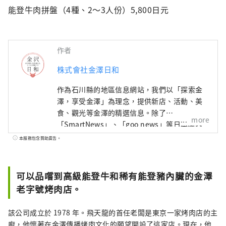
能登牛肉拼盤（4種、2～3人份）5,800日元
作者
株式會社金澤日和
作為石川縣的地區信息網站，我們以「探索金
澤，享受金澤」為理念，提供新店、活動、美
食、觀光等金澤的精選信息。除了
more
「SmartNews」、「goo news」等日本國內
媒體外，我們還與中國、台灣、香港、泰國、
本服務包含贊助廣告。
越南等海外媒體合作，向世界廣泛傳播石川縣
的魅力。
可以品嚐到高級能登牛和稀有能登豬內臟的金澤
老字號烤肉店。
該公司成立於 1978 年。飛天龍的首任老闆是東京一家烤肉店的主
廚，他懷著在金澤傳播烤肉文化的願望開設了這家店。現在，他