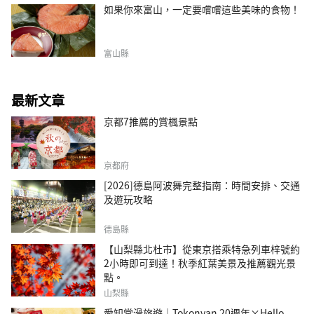
如果你來富山，一定要嚐嚐這些美味的食物！
富山縣
最新文章
京都7推薦的賞楓景點
京都府
[2026]德島阿波舞完整指南：時間安排、交通
及遊玩攻略
德島縣
【山梨縣北杜市】從東京搭乘特急列車梓號約
2小時即可到達！秋季紅葉美景及推薦觀光景
點。
山梨縣
愛知常滑旅遊｜Tokonyan 20週年×Hello