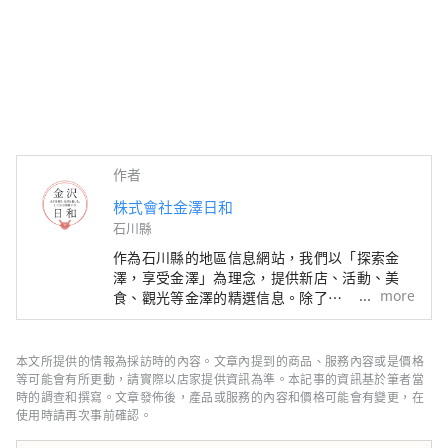
作者
株式會社金澤日和
石川縣
作為石川縣的地區信息網站，我們以「探索金
澤，享受金澤」為理念，提供新店、活動、美
more
食、觀光等金澤的精選信息。除了
「SmartNews」、「goo news」等日本國內媒
體外，我們還與中國、台灣、香港、泰國、越南
等海外媒體合作，向世界廣泛傳播石川縣的魅
本文所提供的情報為採訪時的內容。文章內提到的商品、服務內容或是價格
力。
等可能會有所更動，請實際以店家提供資訊為準。本記事的資訊基於筆者當
時的調查和撰寫。文章發佈後，產品或服務的內容和價格可能會有變更，在
使用時請再次事前確認。