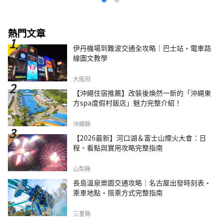
熱門文章
伊丹機場到難波交通全攻略｜巴士站・電車路
線圖文教學
大阪府
【沖繩住宿推薦】改裝後煥然一新的「沖繩東
方spa度假村飯店」魅力完整介紹！
沖繩縣
【2026最新】河口湖＆富士山煙火大會：日
程、看點與實用攻略完整指南
山梨縣
長島溫泉樂園交通攻略｜名古屋出發時刻表・
乘車地點・搭乘方式完整指南
三重縣