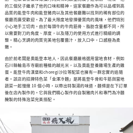
的三個兒子繼承了他的口味和精神，這家餐廳作為可以品嚐到高
品質的能登牛肉和能登豬肉以及其他餐廳難以找到的稀有部位的
餐廳而廣受歡迎。為了最大限度地發揮優質肉的風味，他們特別
小心地手工切肉。由於每頭牛的牛肉筋骨、脂肪含量都不同，所
以需要對刀的角度、厚度，以及隱刀的使用方式進行精細的調
整。精心烹調的肉質完美地包覆醬汁，放入口中，口感極為柔
嫩。
由於前老闆是奧能登本地人，因此餐廳嚴格選用當地食材，例如
石川縣輪島市寺廟前種植的越光米，以及奧能登養雞場生產的雞
蛋。能登牛肉漢堡和choregi沙拉等配菜也擁有一群忠實的追隨
者。該店的招牌特色菜「金澤冷麵」是將能登牛骨和牛筋與當地
蔬菜一起慢燉 10 個小時，以帶出特製湯的味道，麵條是在下訂單
後在店內製作的。它與我們精心製作的自製豬肉片和專門為冷麵
醃製的特殊泡菜完美搭配。