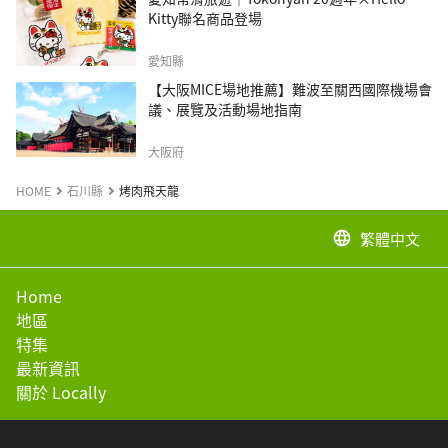
Kitty聯名商品登場
愛知縣
【大阪MICE場地推薦】難波至關西國際機場會
議、展覽及活動場地指南
大阪府
HOME
石川縣
烤肉飛天龍
繁體中文
language
Home
地區
特集
最新資訊
關於 Locally