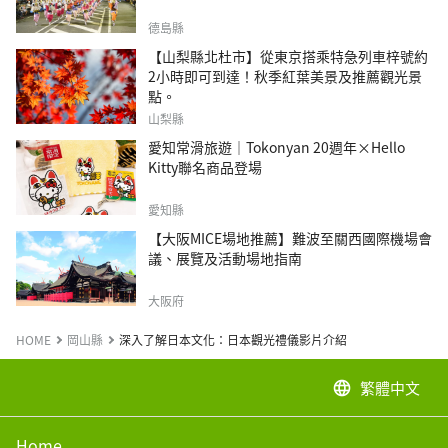
德島縣
【山梨縣北杜市】從東京搭乘特急列車梓號約
2小時即可到達！秋季紅葉美景及推薦觀光景
點。
山梨縣
愛知常滑旅遊｜Tokonyan 20週年×Hello
Kitty聯名商品登場
愛知縣
【大阪MICE場地推薦】難波至關西國際機場會
議、展覽及活動場地指南
大阪府
HOME
岡山縣
深入了解日本文化：日本觀光禮儀影片介紹
繁體中文
language
Home