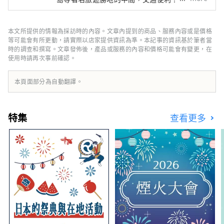
由瀨戶通往四國的門戶。 岡山縣也被稱為“水
果岡山”，在瀨戶內溫暖的氣候下，陽光照射的
水果，無論甜度、香氣還是風味，都是最高品質
本文所提供的情報為採訪時的內容。文章內提到的商品、服務內容或是價格
的。 您可以品嚐白桃、麝香葡萄、先鋒葡萄等
等可能會有所更動，請實際以店家提供資訊為準。本記事的資訊基於筆者當
當季水果！ 岡山還擁有世界級的旅遊景點，包
時的調查和撰寫。文章發佈後，產品或服務的內容和價格可能會有變更，在
使用時請再次事前確認。
括岡山城、日本三大名園之一的岡山後樂園以及
擁有歷史、文化和藝術的倉敷美觀地區！
本頁面部分為自動翻譯。
特集
查看更多