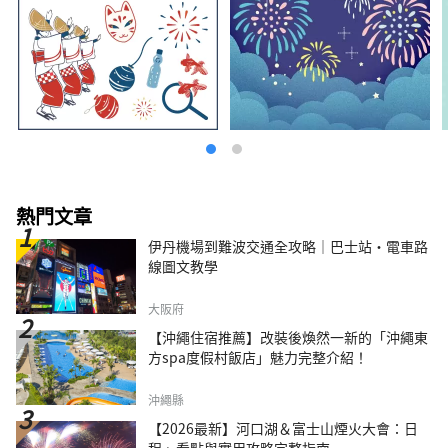
熱門文章
伊丹機場到難波交通全攻略｜巴士站・電車路
線圖文教學
大阪府
【沖繩住宿推薦】改裝後煥然一新的「沖繩東
方spa度假村飯店」魅力完整介紹！
沖繩縣
【2026最新】河口湖＆富士山煙火大會：日