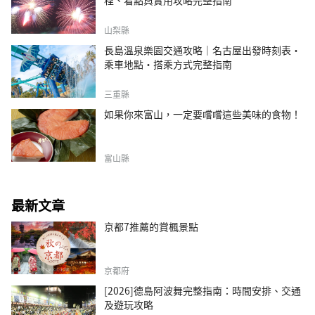
程、看點與實用攻略完整指南
山梨縣
長島溫泉樂園交通攻略｜名古屋出發時刻表・
乘車地點・搭乘方式完整指南
三重縣
如果你來富山，一定要嚐嚐這些美味的食物！
富山縣
最新文章
京都7推薦的賞楓景點
京都府
[2026]德島阿波舞完整指南：時間安排、交通
及遊玩攻略