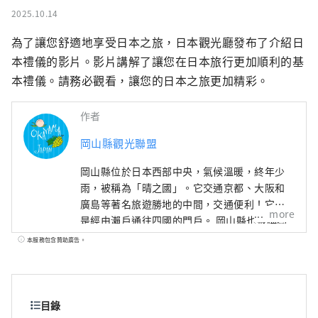
2025.10.14
為了讓您舒適地享受日本之旅，日本觀光廳發布了介紹日
本禮儀的影片。影片講解了讓您在日本旅行更加順利的基
本禮儀。請務必觀看，讓您的日本之旅更加精彩。
作者
岡山縣觀光聯盟
岡山縣位於日本西部中央，氣候溫暖​​，終年少
雨，被稱為「晴之國」。它交通京都、大阪和
廣島等著名旅遊勝地的中間，交通便利！它也
more
是經由瀨戶通往四國的門戶。 岡山縣也被稱為
“水果岡山”，在瀨戶內溫暖的氣候下，陽光
本服務包含贊助廣告。
照射的水果，無論甜度、香氣還是風味，都是
最高品質的。 您可以品嚐白桃、麝香葡萄、先
鋒葡萄等當季水果！ 岡山還擁有世界級的旅遊
景點，包括岡山城、日本三大名園之一的岡山
目錄