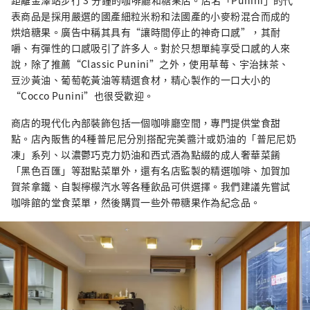
距離金澤站步行 3 分鐘的咖啡廳和糖果店。店名「Punini」的代
表商品是採用嚴選的國產細粒米粉和法國產的小麥粉混合而成的
烘焙糖果。廣告中稱其具有“讓時間停止的神奇口感”，其耐
嚼、有彈性的口感吸引了許多人。對於只想單純享受口感的人來
說，除了推薦“Classic Punini”之外，使用草莓、宇治抹茶、
豆沙黃油、葡萄乾黃油等精選食材，精心製作的一口大小的
“Cocco Punini”也很受歡迎。
商店的現代化內部裝飾包括一個咖啡廳空間，專門提供堂食甜
點。店內販售的4種普尼尼分別搭配完美醬汁或奶油的「普尼尼奶
凍」系列、以濃鬱巧克力奶油和西式酒為點綴的成人奢華菜餚
「黑色百匯」等甜點菜單外，還有名店監製的精選咖啡、加賀加
賀茶拿鐵、自製檸檬汽水等各種飲品可供選擇。我們建議先嘗試
咖啡館的堂食菜單，然後購買一些外帶糖果作為紀念品。