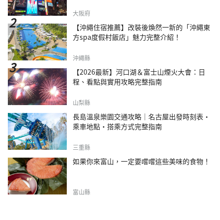
大阪府
【沖繩住宿推薦】改裝後煥然一新的「沖繩東
方spa度假村飯店」魅力完整介紹！
沖繩縣
【2026最新】河口湖＆富士山煙火大會：日
程、看點與實用攻略完整指南
山梨縣
長島溫泉樂園交通攻略｜名古屋出發時刻表・
乘車地點・搭乘方式完整指南
三重縣
如果你來富山，一定要嚐嚐這些美味的食物！
富山縣