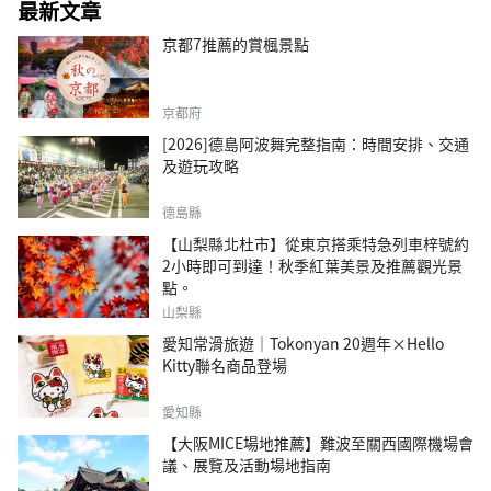
最新文章
京都7推薦的賞楓景點
京都府
[2026]德島阿波舞完整指南：時間安排、交通
及遊玩攻略
德島縣
【山梨縣北杜市】從東京搭乘特急列車梓號約
2小時即可到達！秋季紅葉美景及推薦觀光景
點。
山梨縣
愛知常滑旅遊｜Tokonyan 20週年×Hello
Kitty聯名商品登場
愛知縣
【大阪MICE場地推薦】難波至關西國際機場會
議、展覽及活動場地指南