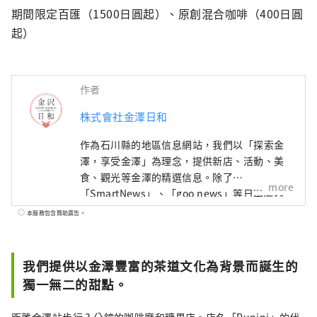
期間限定百匯（1500日圓起）、原創混合咖啡（400日圓
起）
作者
株式會社金澤日和
作為石川縣的地區信息網站，我們以「探索金
澤，享受金澤」為理念，提供新店、活動、美
食、觀光等金澤的精選信息。除了
more
「SmartNews」、「goo news」等日本國內
媒體外，我們還與中國、台灣、香港、泰國、
本服務包含贊助廣告。
越南等海外媒體合作，向世界廣泛傳播石川縣
的魅力。
我們提供以金澤豐富的茶道文化為背景而誕生的
獨一無二的甜點。