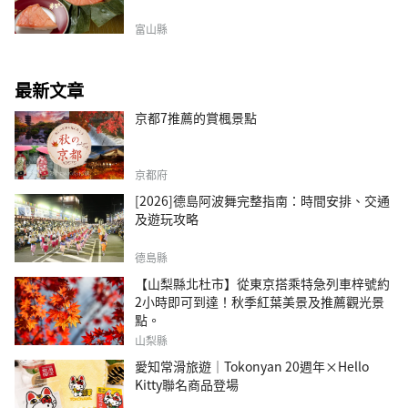
富山縣
最新文章
京都7推薦的賞楓景點
京都府
[2026]德島阿波舞完整指南：時間安排、交通
及遊玩攻略
德島縣
【山梨縣北杜市】從東京搭乘特急列車梓號約
2小時即可到達！秋季紅葉美景及推薦觀光景
點。
山梨縣
愛知常滑旅遊｜Tokonyan 20週年×Hello
Kitty聯名商品登場