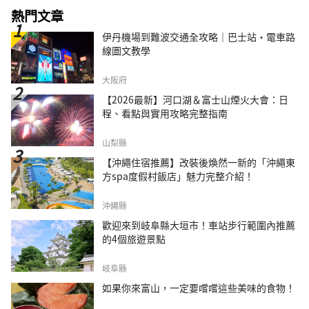
熱門文章
伊丹機場到難波交通全攻略｜巴士站・電車路
線圖文教學
大阪府
【2026最新】河口湖＆富士山煙火大會：日
程、看點與實用攻略完整指南
山梨縣
【沖繩住宿推薦】改裝後煥然一新的「沖繩東
方spa度假村飯店」魅力完整介紹！
沖繩縣
歡迎來到岐阜縣大垣市！車站步行範圍內推薦
的4個旅遊景點
岐阜縣
如果你來富山，一定要嚐嚐這些美味的食物！