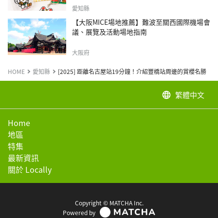
愛知縣
【大阪MICE場地推薦】難波至關西國際機場會
議、展覽及活動場地指南
大阪府
HOME
愛知縣
[2025] 距離名古屋站19分鐘！介紹豐橋站周邊的賞櫻名勝
繁體中文
language
Home
地區
特集
最新資訊
關於 Locally
Copyright © MATCHA Inc.
Powered by