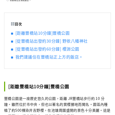
本服務包含贊助廣告。
目次
[距離豐橋站10分鐘]豐橋公園
[從豐橋站出發約30分鐘] 野依八幡神社
[從豐橋站出發約60分鐘] 櫻淵公園
我們建議住在豐橋站正上方的飯店。
[距離豐橋站10分鐘]豐橋公園
豐橋公園是一座歷史悠久的公園，距離 JR豐橋站步行約 10 分
鐘。雖然位於市中央，但也以著名的賞櫻勝地而聞名。園區內種
植了約500棵染井吉野櫻，在池塘周圍盛開的景色十分美麗。這是