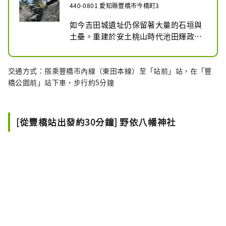
440-0801 愛知縣豐橋市今橋町3
如今吉田城遺址仍保留著大量的石垣與
土壘。重建於安土桃山時代池田輝政所
築高石垣上的鐵櫓，以雄偉的姿態成為
吉田城的象徵。

交通方式：搭乘豐橋市內線（東田本線）至「站前」站，在「豐
橋公園前」站下車，步行約5分鐘
江戶時代，吉田城周邊作為吉田藩的城
下町、東海道的驛站，以及利用豐川水
運與前往伊勢參拜的船旅港町而繁盛一
時。如今仍傳承著包括手筒煙火在內的
[從豐橋站出發約30分鐘] 野依八幡神社
眾多歷史與文化。