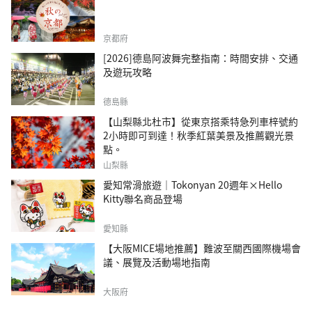
京都府
[2026]德島阿波舞完整指南：時間安排、交通
及遊玩攻略
德島縣
【山梨縣北杜市】從東京搭乘特急列車梓號約
2小時即可到達！秋季紅葉美景及推薦觀光景
點。
山梨縣
愛知常滑旅遊｜Tokonyan 20週年×Hello
Kitty聯名商品登場
愛知縣
【大阪MICE場地推薦】難波至關西國際機場會
議、展覽及活動場地指南
大阪府