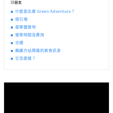
薦搭乘遊船，悠閒地感受這片溫柔的海上風
目次
光。
什麼是志摩 Green Adventure？
吸引場
豪華露營地
營業時間及費用
交通
鵜鶘方站周邊的美食訊息
它怎麼樣？