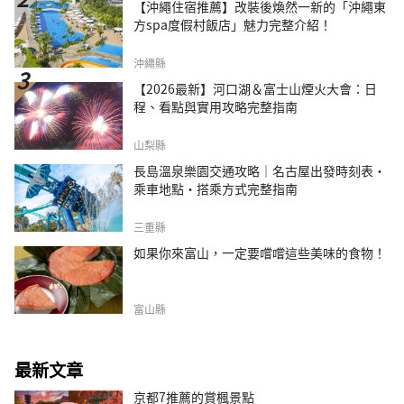
【沖繩住宿推薦】改裝後煥然一新的「沖繩東
方spa度假村飯店」魅力完整介紹！
沖繩縣
【2026最新】河口湖＆富士山煙火大會：日
程、看點與實用攻略完整指南
山梨縣
長島溫泉樂園交通攻略｜名古屋出發時刻表・
乘車地點・搭乘方式完整指南
三重縣
如果你來富山，一定要嚐嚐這些美味的食物！
富山縣
最新文章
京都7推薦的賞楓景點