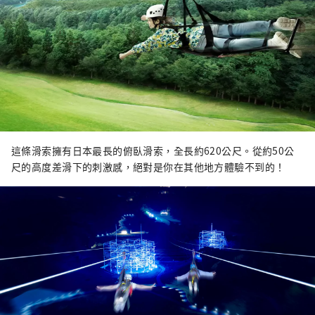
這條滑索擁有日本最長的俯臥滑索，全長約620公尺。從約50公
尺的高度差滑下的刺激感，絕對是你在其他地方體驗不到的！