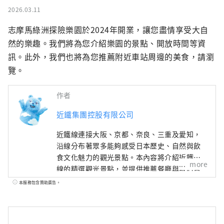
2026.03.11
志摩馬綠洲探險樂園於2024年開業，讓您盡情享受大自
然的樂趣。我們將為您介紹樂園的景點、開放時間等資
訊。此外，我們也將為您推薦附近車站周邊的美食，請瀏
覽。
作者
近鐵集團控股有限公司
近鐵線連接大阪、京都、奈良、三重及愛知，
沿線分布著眾多能夠感受日本歷史、自然與飲
食文化魅力的觀光景點。本內容將介紹近鐵沿
more
線的精選觀光景點，並提供推薦餐廳與飯店資
訊， 以及旅途中實用的小提醒，為您的近鐵線
本服務包含贊助廣告。
之旅帶來更多便利與靈感。封面照片為三重縣
的英虞灣。 這裡被譽為珍珠的故鄉，大小島嶼
交織出的寧靜海灣景色令人心曠神怡，非常推