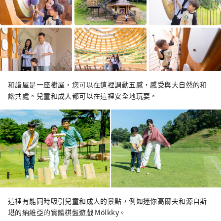
和諧屋是一座樹屋，您可以在這裡調動五感，感受與大自然的和
諧共處。兒童和成人都可以在這裡安全地玩耍。
這裡有能同時吸引兒童和成人的景點，例如迷你高爾夫和源自斯
堪的納​​維亞的實體棋盤遊戲 Mölkky。