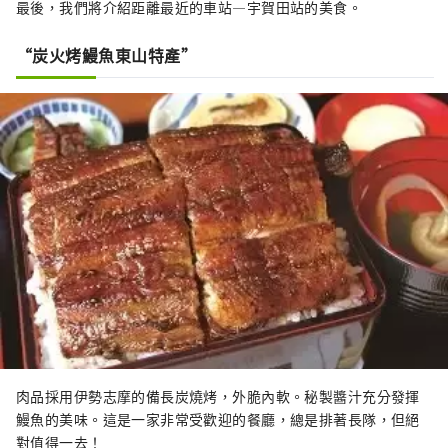
最後，我們將介紹距離最近的車站—宇賀田站的美食。
“炭火烤鰻魚東山特產”
肉品採用伊勢志摩的備長炭燒烤，外脆內軟。秘製醬汁充分發揮
鰻魚的美味。這是一家非常受歡迎的餐廳，總是排著長隊，但絕
對值得一去！