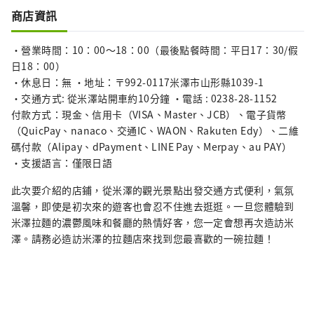
商店資訊
・營業時間：10：00～18：00（最後點餐時間：平日17：30/假
日18：00）
・休息日：無 ・地址：〒992-0117米澤市山形縣1039-1
・交通方式: 從米澤站開車約10分鐘 ・電話 : 0238-28-1152
付款方式：現金、信用卡（VISA、Master、JCB）、電子貨幣
（QuicPay、nanaco、交通IC、WAON、Rakuten Edy）、二維
碼付款（Alipay、dPayment、LINE Pay、Merpay、au PAY）
・支援語言：僅限日語
此次要介紹的店鋪，從米澤的觀光景點出發交通方式便利，氣氛
溫馨，即使是初次來的遊客也會忍不住進去逛逛。一旦您體驗到
米澤拉麵的濃鬱風味和餐廳的熱情好客，您一定會想再次造訪米
澤。請務必造訪米澤的拉麵店來找到您最喜歡的一碗拉麵！