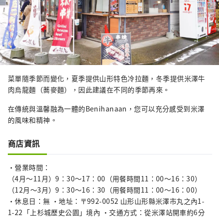
菜單隨季節而變化，夏季提供山形特色冷拉麵，冬季提供米澤牛
肉烏龍麵（蕎麥麵），因此建議在不同的季節再來。
在傳統與溫馨融為一體的Benihanaan，您可以充分感受到米澤
的風味和精神。
商店資訊
・營業時間：
（4月～11月）9：30～17：00（用餐時間11：00～16：30）
（12月～3月）9：30～16：30（用餐時間11：00～16：00）
・休息日：無 ・地址：〒992-0052 山形山形縣米澤市丸之內1-
1-22「上杉城歷史公園」境內 ・交通方式：從米澤站開車約6分