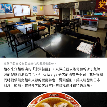
寬敞的餐廳設有餐桌座位和榻榻米座位。
這次來介紹經典的「米澤拉麵」。米澤拉麵以雞骨和乾沙丁魚熬
製的淡醬油湯為特色，但 Kaiwaiya 分店的湯有些不同。充分發揮
同時提供蕎麥麵和米飯的餐廳特色，湯頭偏甜，讓人聯想到日本
料理。顯然，有許多老顧客經常回來尋找這種獨特的風味。