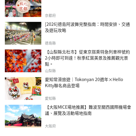
京都府
[2026]德島阿波舞完整指南：時間安排、交通
及遊玩攻略
德島縣
【山梨縣北杜市】從東京搭乘特急列車梓號約
2小時即可到達！秋季紅葉美景及推薦觀光景
點。
山梨縣
愛知常滑旅遊｜Tokonyan 20週年×Hello
Kitty聯名商品登場
愛知縣
【大阪MICE場地推薦】難波至關西國際機場會
議、展覽及活動場地指南
大阪府