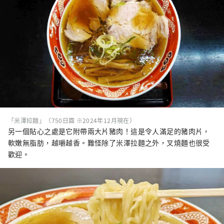
「米澤拉麵」（750日圓 ※2024年12月現在）
另一個貼心之處是它附帶兩大片豬肉！這是令人滿足的豬肉片，
軟嫩無脂肪，越嚼越香。難怪除了米澤拉麵之外，叉燒麵也很受
歡迎。