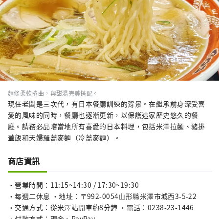
麵條柔軟捲曲，與甜湯完美搭配。
現任老闆是三次代，有日本餐廳訓練的背景。在繼承前身深受喜
愛的風味的同時，餐廳也逐漸更新，以保護這家歷史悠久的餐
廳。請務必品嚐當地所有喜愛的日本料理，包括米澤拉麵、豬排
蓋飯和天婦羅蕎麥麵（冷蕎麥麵）。
商店資訊
・營業時間：11:15~14:30 / 17:30~19:30
・每週二休息 ・地址：〒992-0054山形縣米澤市城西3-5-22
・交通方式：從米澤站開車約8分鐘 ・電話：0238-23-1446
・付款方式：現金、PayPay