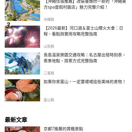
【沖繩住宿推薦】改裝後煥然一新的「沖繩東
方spa度假村飯店」魅力完整介紹！
沖繩縣
【2026最新】河口湖＆富士山煙火大會：日
程、看點與實用攻略完整指南
山梨縣
長島溫泉樂園交通攻略｜名古屋出發時刻表・
乘車地點・搭乘方式完整指南
三重縣
如果你來富山，一定要嚐嚐這些美味的食物！
富山縣
最新文章
京都7推薦的賞楓景點