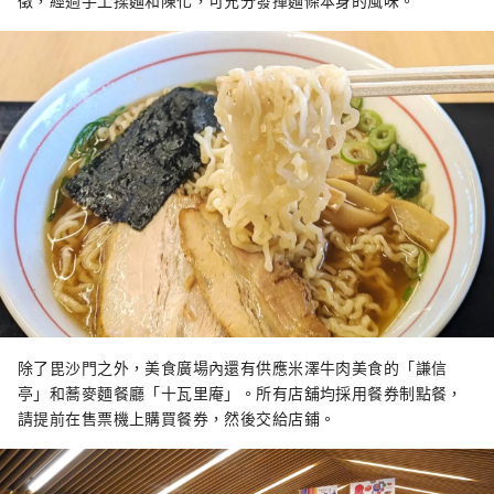
徵，經過手工揉麵和陳化，可充分發揮麵條本身的風味。
除了毘沙門之外，美食廣場內還有供應米澤牛肉美食的「謙信
亭」和蕎麥麵餐廳「十瓦里庵」。所有店舖均採用餐券制點餐，
請提前在售票機上購買餐券，然後交給店鋪。