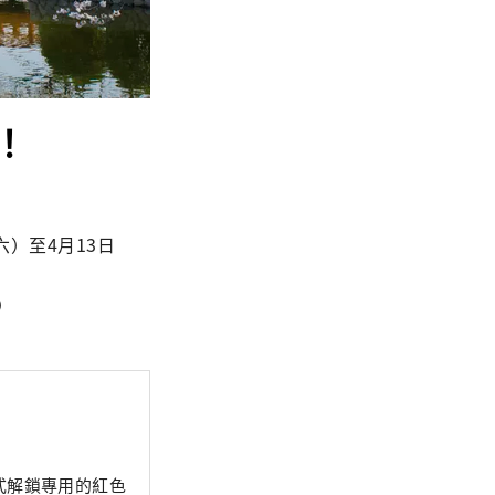
️！
）至4月13日
）
程式解鎖專用的紅色