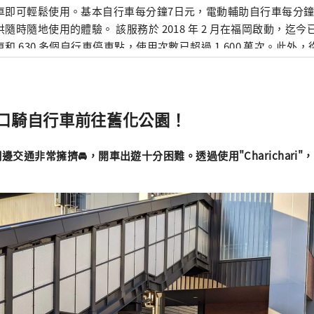
車即可輕鬆使用。基本自行車每分鐘7日元，電動輔助自行車每分鐘
的體驗。 該服務於 2018 年 2 月在福岡啟動，迄今已擁有約 3,000 輛
和 630 多個自行車停車點，使用次數已超過 1,600 萬次。此外，
名古屋市和東京地區推出此服務，並將於2022年4月開始在熊本市推出
鐘定價和易於使用的應用程式規範，我們的服務主要用於各個地區
口騎自行車前往舊化公園！
交通非常擁擠🚘️，開車出遊十分困難。透過使用"Charichari