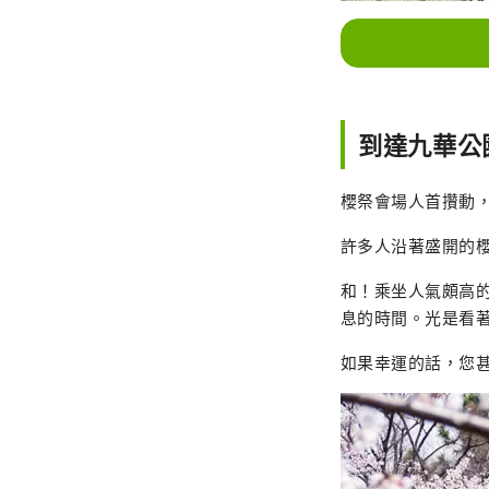
到達九華公
櫻祭會場人首攢動
許多人沿著盛開的櫻
和！乘坐人氣頗高
息的時間。光是看
如果幸運的話，您