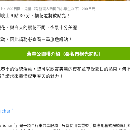
上）800日圓、兒童（有監護人陪同的小學生以下）200日元
上 9 點 30 分，櫻花還將被點亮！
櫻花，與白天的櫻花不同，夜景十分美麗。
活動，因此請務必查看三重旅遊網站！
舊華公園櫻介紹（桑名市觀光網站）
是春季的傳統活動，您可以欣賞美麗的櫻花並享受節日的熱鬧。何
呢？請您來盡情感受春天的魅力！
ichari"
harichari"」是一項自行車共享服務，只需使用智慧型手機應用程式解鎖專