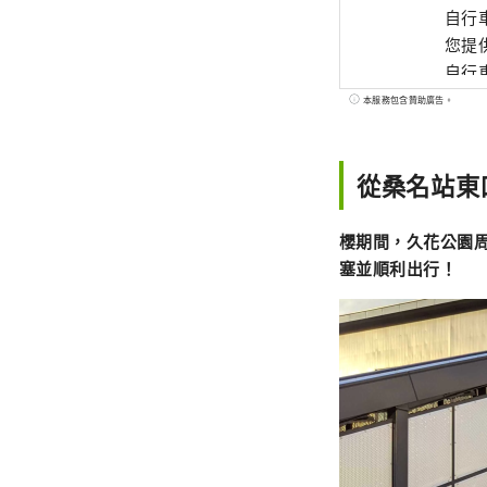
自行
您提供隨時隨地使用
自行車
將在
本服務包含贊助廣告。
按分
從桑名站東
櫻期間，久花公園周邊
塞並順利出行！