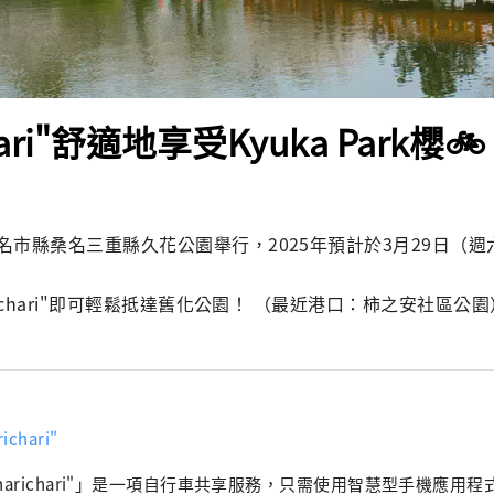
hari"舒適地享受Kyuka Park櫻🚲
市縣桑名三重縣久花公園舉行，2025年預計於3月29日（週六
richari"即可輕鬆抵達舊化公園！ （最近港口：柿之安社區公園
ichari"
Charichari"」是一項自行車共享服務，只需使用智慧型手機應用