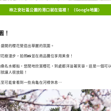
柿之安社區公園的港口就在這裡！ （Google地圖）
園！
，盛開的櫻花營造出華麗的氛圍。
花樹漫步，拍照📸並在商品攤位享用美食！
的桑名水鄉船，悠閒地欣賞櫻花，到處都洋溢著笑容，這是一個可
著就讓人很放鬆！
甚至可能會看到一些烏龜在河裡休息…