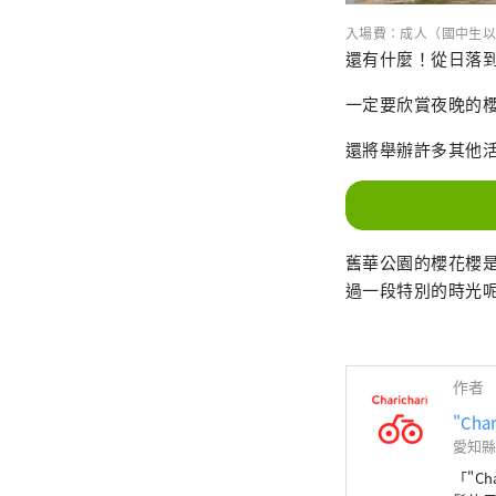
入場費：成人（國中生以
還有什麼！從日落到晚
一定要欣賞夜晚的
還將舉辦許多其他
舊華公園的櫻花櫻
過一段特別的時光
作者
"Char
愛知縣
「"C