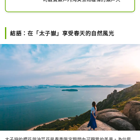
的觀景點。天氣晴朗時，可以看到四國
山。這裡有許多奇形怪狀的岩石，它們
的名字也很有趣，例如“王子山岩”、
“微笑岩”、“羊岩”，尋找它們也是
結語：在「太子嶽」享受春天的自然風光
樂趣的一部分。巨大的岩石和奇形怪狀
的岩石組成的景色會讓您驚嘆不已。這
裡還有散步道，春天櫻花和杜鵑花盛
開，是人氣健行路線。這裡也以可以享
受滑翔傘和抱石的場所而聞名。
太子嶽的櫻花與油菜花是春季限定期間內可觀賞的美景。為什麼