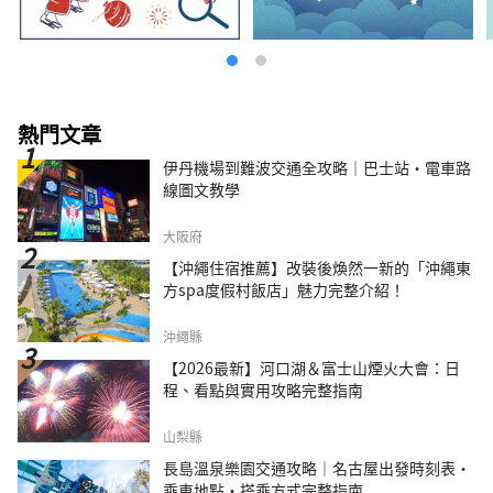
熱門文章
伊丹機場到難波交通全攻略｜巴士站・電車路
線圖文教學
大阪府
【沖繩住宿推薦】改裝後煥然一新的「沖繩東
方spa度假村飯店」魅力完整介紹！
沖繩縣
【2026最新】河口湖＆富士山煙火大會：日
程、看點與實用攻略完整指南
山梨縣
長島溫泉樂園交通攻略｜名古屋出發時刻表・
乘車地點・搭乘方式完整指南