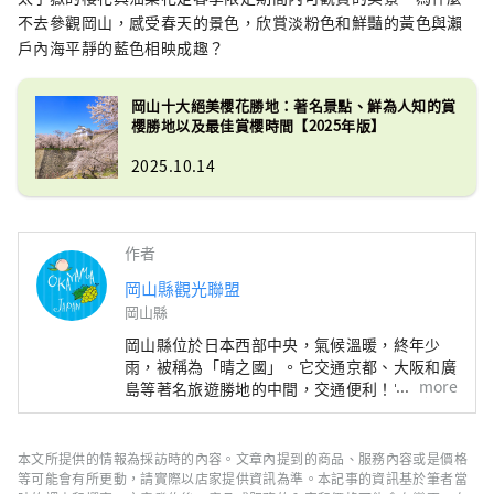
不去參觀岡山，感受春天的景色，欣賞淡粉色和鮮豔的黃色與瀨
戶內海平靜的藍色相映成趣？
岡山十大絕美櫻花勝地：著名景點、鮮為人知的賞
櫻勝地以及最佳賞櫻時間【2025年版】
2025.10.14
作者
岡山縣觀光聯盟
岡山縣
岡山縣位於日本西部中央，氣候溫暖​​，終年少
雨，被稱為「晴之國」。它交通京都、大阪和廣
more
島等著名旅遊勝地的中間，交通便利！它也是經
由瀨戶通往四國的門戶。 岡山縣也被稱為“水
果岡山”，在瀨戶內溫暖的氣候下，陽光照射的
水果，無論甜度、香氣還是風味，都是最高品質
本文所提供的情報為採訪時的內容。文章內提到的商品、服務內容或是價格
的。 您可以品嚐白桃、麝香葡萄、先鋒葡萄等
等可能會有所更動，請實際以店家提供資訊為準。本記事的資訊基於筆者當