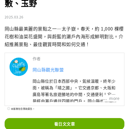
敷、玉野
2025.03.26
岡山縣最美麗的景點之一—太子嶽。春天，約 1,000 棵櫻
花樹和油菜花盛開，與蔚藍的瀨戶內海形成鮮明對比。介
紹推薦景點、最佳觀賞時間和如何交通！
作者
岡山縣觀光聯盟
岡山縣位於日本西部中央，氣候溫暖​​，終年少
雨，被稱為「晴之國」。它交通京都、大阪和
廣島等著名旅遊勝地的中間，交通便利！它也
more
是經由瀨戶通往四國的門戶。 岡山縣也被稱為
“水果岡山”，在瀨戶內溫暖的氣候下，陽光
本服務包含贊助廣告。
照射的水果，無論甜度、香氣還是風味，都是
最高品質的。 您可以品嚐白桃、麝香葡萄、先
看日文文章
鋒葡萄等當季水果！ 岡山還擁有世界級的旅遊