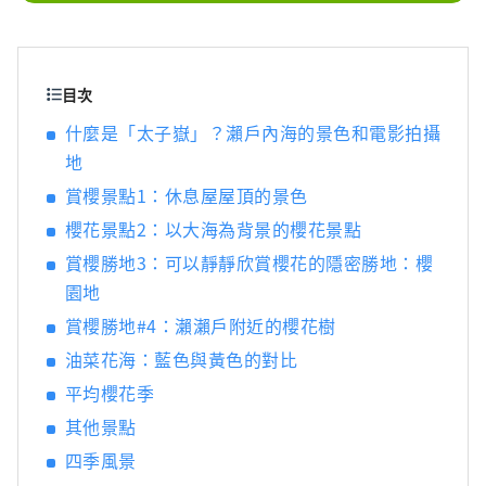
景點，包括岡山城、日本三大名園之一的岡山
後樂園以及擁有歷史、文化和藝術的倉敷美觀
地區！
目次
什麼是「太子嶽」？瀨戶內海的景色和電影拍攝
地
賞櫻景點1：休息屋屋頂的景色
櫻花景點2：以大海為背景的櫻花景點
賞櫻勝地3：可以靜靜欣賞櫻花的隱密勝地：櫻
園地
賞櫻勝地#4：瀨瀨戶附近的櫻花樹
油菜花海：藍色與黃色的對比
平均櫻花季
其他景點
四季風景