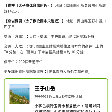
【賞櫻（太子嶽休息處附近）】
地址：岡山縣小島倉敷市小島唐
話1421-8
【奇岩概要（太子嶽公園中央附近）】
地點：岡山縣玉野市澀川
四丁目
交通（汽車）：大約。從瀨戶中央車道小島IC出發2​​5分鐘
交通（大眾）：從 JR岡山車站搭乘前往澀川方向的高速巴士約
70 分鐘，在「澀川」下車後搭乘計程車約 10 分鐘
停車位：200個普通車位
更多詳細資訊請點擊這裡：[在此處插入原始文章連結]
王子山岳
706-0028 岡山縣玉野市澀川4丁目
小字岳橫跨玉野市和倉敷市，是可以同
時觀賞瀨戶內海美景和雄偉的瀨戶大橋