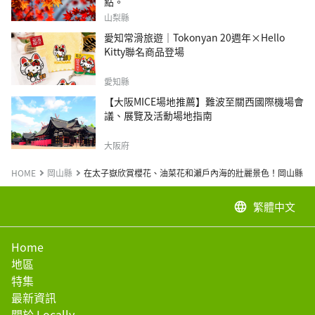
點。
山梨縣
愛知常滑旅遊｜Tokonyan 20週年×Hello
Kitty聯名商品登場
愛知縣
【大阪MICE場地推薦】難波至關西國際機場會
議、展覽及活動場地指南
大阪府
HOME
岡山縣
在太子嶽欣賞櫻花、油菜花和瀨戶內海的壯麗景色！岡山縣、
繁體中文
language
Home
地區
特集
最新資訊
關於 Locally