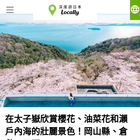
language
在太子嶽欣賞櫻花、油菜花和瀨
戶內海的壯麗景色！岡山縣、倉