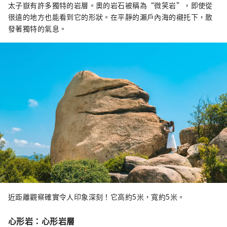
太子嶽有許多獨特的岩層。奧的岩石被稱為“微笑岩”，即使從
很遠的地方也能看到它的形狀。在平靜的瀨戶內海的襯托下，散
發著獨特的氣息。
近距離觀察確實令人印象深刻！它高約5米，寬約5米。
心形岩：心形岩層