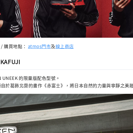
）/ 購買地點：
atmos門市
及
線上商店
AKAFUJI
EN UNEEK 的限量版配色型號。
源自於葛飾北齋的畫作《赤富士》，將日本自然的力量與寧靜之美