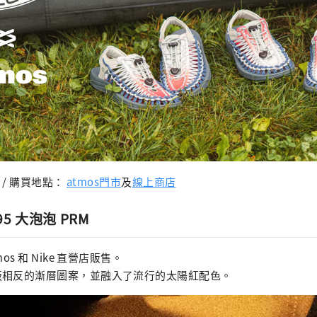
）/ 購買地點：
atmos門市
及
線上商店
X 95 大泡泡 PRM
os 和 Nike 直營店販售。
版相反的漸層圖案，並融入了流行的太陽紅配色。