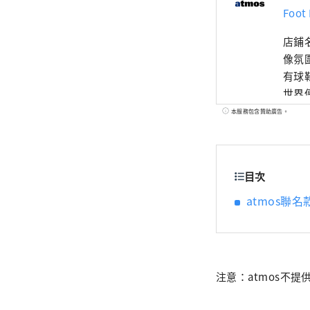
Foot
店鋪
像氛
有球
世界
本服務包含贊助廣告。
目次
atmos聯名
注意：atmos不