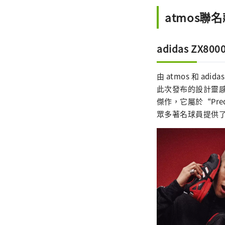
atmos聯
adidas ZX80
由 atmos 和 adi
此次發布的設計靈感源
傑作，它屬於“Pre
眾多著名球員提供