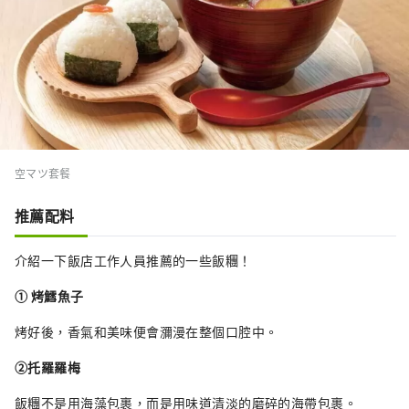
空マツ套餐
推薦配料
介紹一下飯店工作人員推薦的一些飯糰！
① 烤鱈魚子
烤好後，香氣和美味便會瀰漫在整個口腔中。
②托羅羅梅
飯糰不是用海藻包裹，而是用味道清淡的磨碎的海帶包裹。