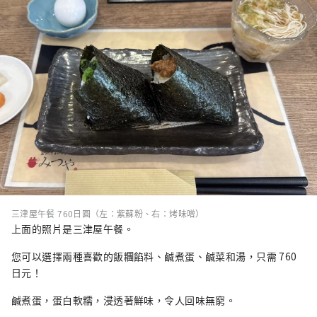
三津屋午餐 760日圓（左：紫蘇粉、右：烤味噌）
上面的照片是三津屋午餐。
您可以選擇兩種喜歡的飯糰餡料、鹹煮蛋、鹹菜和湯，只需 760
日元！
鹹煮蛋，蛋白軟糯，浸透著鮮味，令人回味無窮。