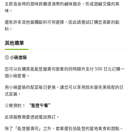
五郎島金時的甜味與鹽漬海帶的鹹味融合，形成甜鹹交織的美
味。
還有許多其他飯糰餡料可供選擇，因此請嘗試訂購您喜歡的餡
料。
其他選單
① 小碗套裝
您可以在購買能能登握壽司套餐的同時額外支付 500 日元訂購一
個小碗套餐。
用小碗盛裝的配菜每日更換，讓您可以享用與米飯完美搭配的日
式菜餚。
②需預約！
“能登午餐”
此項服務需要透過電話預訂。
除了「能登握壽司」之外，套餐還包括能登的當地美食和甜點。