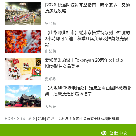
[2026]德島阿波舞完整指南：時間安排、交通
及遊玩攻略
德島縣
【山梨縣北杜市】從東京搭乘特急列車梓號約
2小時即可到達！秋季紅葉美景及推薦觀光景
點。
山梨縣
愛知常滑旅遊｜Tokonyan 20週年×Hello
Kitty聯名商品登場
愛知縣
【大阪MICE場地推薦】難波至關西國際機場會
議、展覽及活動場地指南
大阪府
HOME
石川縣
[金澤] 經典日式料理！ 5家可以品嚐美味飯糰的餐廳
繁體中文
language