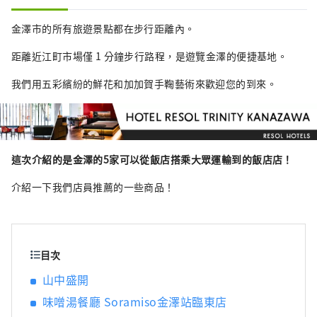
的金澤禦堂。 戰國時代，在大小枝氏的統治
下，工藝、表演藝術等傳統文化得到了發展。
金澤市的所有旅遊景點都在步行距離內。
金澤雷索爾三一酒店旨在傳達金澤獨特的魅
距離近江町市場僅 1 分鐘步行路程，是遊覽金澤的便捷基地。
力， 它的建立旨在成為文化傳承和城市發展的
樞紐。 金澤三一雷索爾酒店 (Hotel Resol
我們用五彩繽紛的鮮花和加加賀手鞠藝術來歡迎您的到來。
Trinity Kanazawa) 提供與傳統和文化的獨特連
接 請在金澤雷索爾三一飯店 (Hotel Resol
Trinity Kanazawa) 體驗充滿加賀百萬石藩邸輝
煌的美好時光。 名古屋雷索爾酒店 ～可以穿西
裝、運動鞋的飯店～ 這家以「西裝和運動鞋」
這次介紹的是金澤的5家可以從飯店搭乘大眾運輸到的飯店店！
為主題的都市美式飯店， 整棟建築中瀰漫著爵
介紹一下我們店員推薦的一些商品！
士樂的味道，這是一種全國獨有的音樂文化。
它在緊張和放鬆之間創造了完美的平衡。 空間
的設計注重細節，從材料到家具、物品和配
件。 它就像一個“成年人的聚會場所”，邀請
尋求真實性的旅行者享受深度放鬆的體驗。 名
目次
古屋雷索爾酒店是一個精緻的空間，您可以感
山中盛開
受到古老文化和智慧的氣息。 適合成年人放鬆
味噌湯餐廳 Soramiso金澤站臨東店
的飯店。 岐阜雷索爾飯店 ～用所有感官感受清