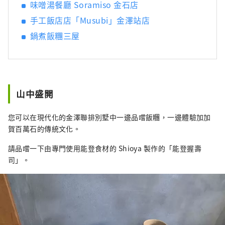
流孕育的文化與歷史～ 美麗、翠綠的山。清澈
味噌湯餐廳 Soramiso 金石店
的溪流似乎可以淨化你的靈魂。 岐阜市擁有美
手工飯店店「Musubi」金澤站店
麗的自然風光，是一座與水和諧相處、擁有悠
鍋煮飯糰三屋
久歷史的城市。 從飯店步行只需 20 分鐘，您就
會看到這座城市唯一的天然瀑布，其水源來自
桃岳的溪流。 春、夏、秋、冬四季景色各有不
同，每次來都有新的感受。 蘊含在水中的人們
的情感，以及由此孕育的產業與文化。 岐阜雷
山中盛開
索爾飯店重視人與水的關係。 里索爾酒店的故
事與小鎮和人民交織在一起。 請盡情享受。
您可以在現代化的金澤聯排別墅中一邊品嚐飯糰，一邊體驗加加
賀百萬石的傳統文化。
請品嚐一下由專門使用能登食材的 Shioya 製作的「能登握壽
司」。