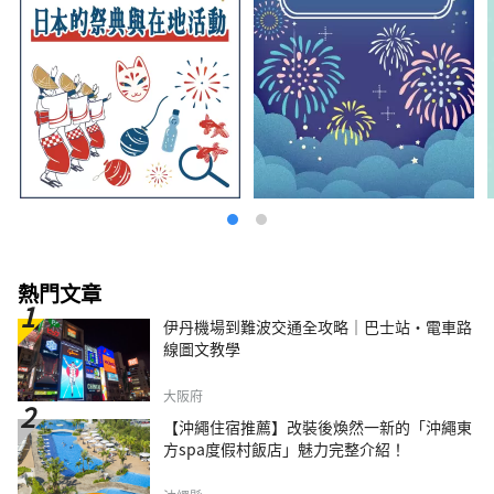
的旅行者享受深度放鬆的體驗。 名古屋雷索爾
酒店是一個精緻的空間，您可以感受到古老文化
和智慧的氣息。 適合成年人放鬆的飯店。 岐阜
雷索爾飯店 ～用所有感官感受清流孕育的文化
與歷史～ 美麗、翠綠的山。清澈的溪流似乎可
以淨化你的靈魂。 岐阜市擁有美麗的自然風
光，是一座與水和諧相處、擁有悠久歷史的城
市。 從飯店步行只需 20 分鐘，您就會看到這座
城市唯一的天然瀑布，其水源來自桃岳的溪流。
春、夏、秋、冬四季景色各有不同，每次來都有
新的感受。 蘊含在水中的人們的情感，以及由
此孕育的產業與文化。 岐阜雷索爾飯店重視人
與水的關係。 里索爾酒店的故事與小鎮和人民
交織在一起。 請盡情享受。
熱門文章
伊丹機場到難波交通全攻略｜巴士站・電車路
線圖文教學
大阪府
【沖繩住宿推薦】改裝後煥然一新的「沖繩東
方spa度假村飯店」魅力完整介紹！