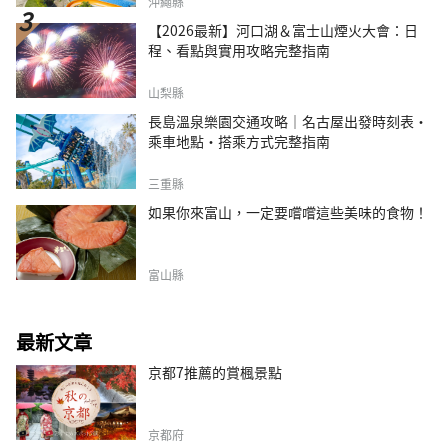
沖繩縣
【2026最新】河口湖＆富士山煙火大會：日
程、看點與實用攻略完整指南
山梨縣
長島溫泉樂園交通攻略｜名古屋出發時刻表・
乘車地點・搭乘方式完整指南
三重縣
如果你來富山，一定要嚐嚐這些美味的食物！
富山縣
最新文章
京都7推薦的賞楓景點
京都府