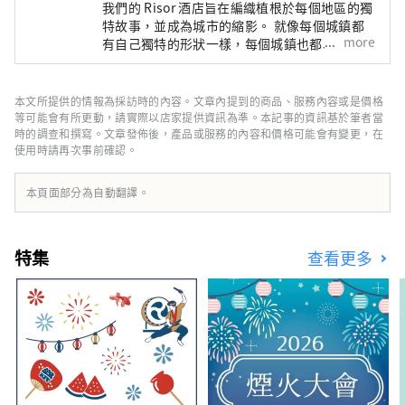
我們的 Risor 酒店旨在編織植根於每個地區的獨
特故事，並成為城市的縮影。 就像每個城鎮都
more
有自己獨特的形狀一樣，每個城鎮也都以自己獨
特的面貌迎接遊客。 金澤雷索爾三一飯店 ～只
有在這個城鎮才能享受到的時光～ 金澤是北陸
地區最大的城市，也被稱為「百萬石加賀藩」。
本文所提供的情報為採訪時的內容。文章內提到的商品、服務內容或是價格
它的歷史始於1546年由一向宗信徒建造的金澤
等可能會有所更動，請實際以店家提供資訊為準。本記事的資訊基於筆者當
禦堂。 戰國時代，在大小枝氏的統治下，工
時的調查和撰寫。文章發佈後，產品或服務的內容和價格可能會有變更，在
使用時請再次事前確認。
藝、表演藝術等傳統文化得到了發展。 金澤雷
索爾三一酒店旨在傳達金澤獨特的魅力， 它的
建立旨在成為文化傳承和城市發展的樞紐。 金
本頁面部分為自動翻譯。
澤三一雷索爾酒店 (Hotel Resol Trinity
Kanazawa) 提供與傳統和文化的獨特連接 請在
金澤雷索爾三一飯店 (Hotel Resol Trinity
特集
查看更多
Kanazawa) 體驗充滿加賀百萬石藩邸輝煌的美
好時光。 名古屋雷索爾酒店 ～可以穿西裝、運
動鞋的飯店～ 這家以「西裝和運動鞋」為主題
的都市美式飯店， 整棟建築中瀰漫著爵士樂的
味道，這是一種全國獨有的音樂文化。 它在緊
張和放鬆之間創造了完美的平衡。 空間的設計
注重細節，從材料到家具、物品和配件。 它就
像一個“成年人的聚會場所”，邀請尋求真實性