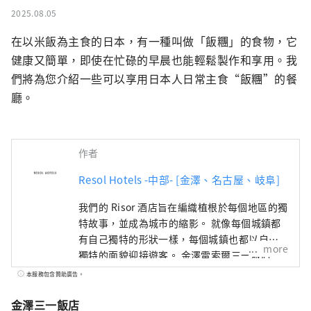
2025.08.05
在以米飯為主食的日本，有一種叫做「飯糰」的食物，它
健康又簡單，即使在忙碌的早晨也能輕鬆製作和享用。我
們將為您介紹一些可以享用日本人日常主食“飯糰”的餐
廳。
作者
Resol Hotels -中部- [金澤、名古屋、岐阜]
我們的 Risor 酒店旨在編織植根於每個地區的獨
特故事，並成為城市的縮影。 就像每個城鎮都
有自己獨特的形狀一樣，每個城鎮也都以自己
more
獨特的面貌迎接遊客。 金澤雷索爾三一飯店 ～
只有在這個城鎮才能享受到的時光～ 金澤是北
本服務包含贊助廣告。
陸地區最大的城市，也被稱為「百萬石加賀
藩」。 它的歷史始於1546年由一向宗信徒建造
金澤三一飯店