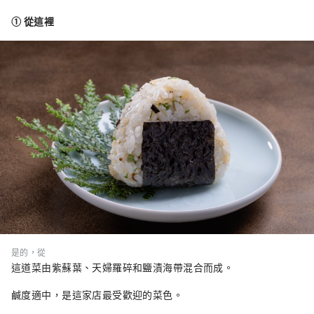
① 從這裡
是的，從
這道菜由紫蘇葉、天婦羅碎和鹽漬海帶混合而成。
鹹度適中，是這家店最受歡迎的菜色。