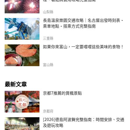
山梨縣
長島溫泉樂園交通攻略｜名古屋出發時刻表・
乘車地點・搭乘方式完整指南
三重縣
如果你來富山，一定要嚐嚐這些美味的食物！
富山縣
最新文章
京都7推薦的賞楓景點
京都府
[2026]德島阿波舞完整指南：時間安排、交通
及遊玩攻略