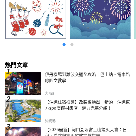
熱門文章
伊丹機場到難波交通全攻略｜巴士站・電車路
線圖文教學
大阪府
【沖繩住宿推薦】改裝後煥然一新的「沖繩東
方spa度假村飯店」魅力完整介紹！
沖繩縣
【2026最新】河口湖＆富士山煙火大會：日
程、看點與實用攻略完整指南