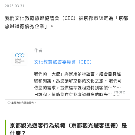
2025.03.31
我們文化教育旅遊協議會（CEC）被京都市認定為「京都
旅遊道德優秀企業」。
作者
文化教育旅遊委員會（CEC）
我們的「大使」將運用多種語言，結合自身經
驗和知識，為您講解京都的文化之旅。 我們可
依您的需求，提供標準課程或特別客製化的一
more
日課程，幫助您在京都度過難忘的時光。您將
有機會了解和體驗神社、寺廟、花園、現代建
本服務包含贊助廣告。
築、飲食文化、傳統表演藝術等，並結識當地
居民，留下美好的回憶。 除了導覽遊，我們還
提供各種特別體驗，從利用獨特場地舉辦的活
京都觀光遊客行為規範（京都觀光遊客道德）是
動，到讓您充分體驗四季京都文化的方案。
什麼？