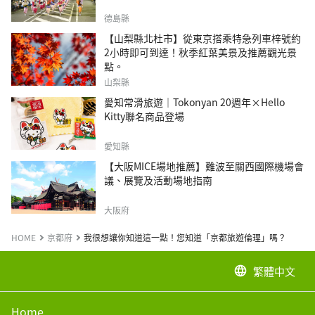
德島縣
【山梨縣北杜市】從東京搭乘特急列車梓號約
2小時即可到達！秋季紅葉美景及推薦觀光景
點。
山梨縣
愛知常滑旅遊｜Tokonyan 20週年×Hello
Kitty聯名商品登場
愛知縣
【大阪MICE場地推薦】難波至關西國際機場會
議、展覽及活動場地指南
大阪府
HOME
京都府
我很想讓你知道這一點！您知道「京都旅遊倫理」嗎？
繁體中文
language
Home