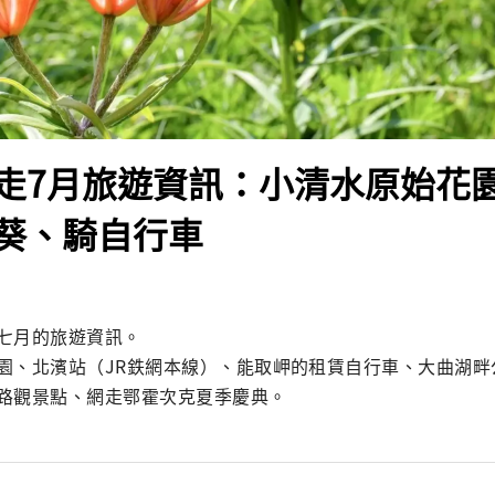
走7月旅遊資訊：小清水原始花
葵、騎自行車
七月的旅遊資訊。

園、北濱站（JR鉄網本線）、能取岬的租賃自行車、大曲湖畔
路觀景點、網走鄂霍次克夏季慶典。