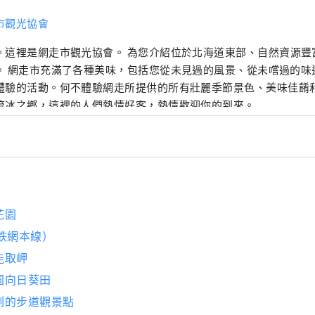
市觀光協會
。這裡是網走市觀光協會。 為您介紹位於北海道東部、自然資源豐
味道以及在其他地方
體驗的活動。何不體驗網走所提供的所有壯麗季節景色、美味佳餚
流冰之鄉，這裡的人們熱情好客，熱情歡迎你的到來。
花園
鉄網本線）
能取岬
園向日葵田
刻的步道觀景點