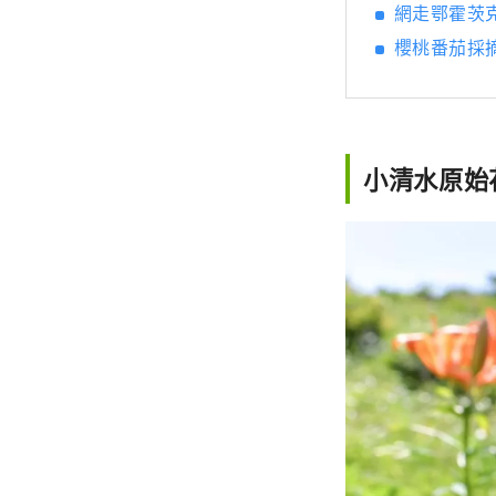
網走鄂霍茨
櫻桃番茄採
小清水原始