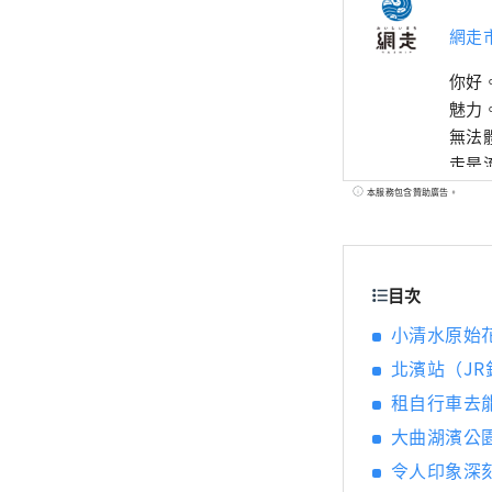
網走
你好
魅力。 網走市充滿了各種美味，包括您從未見過的風景、從未嚐過的
無法
走是
本服務包含贊助廣告。
目次
小清水原始
北濱站（JR
租自行車去
大曲湖濱公
令人印象深