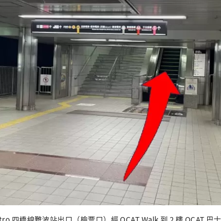
etro 四橋線難波站出口（檢票口）經 OCAT Walk 到 2 樓 OCAT