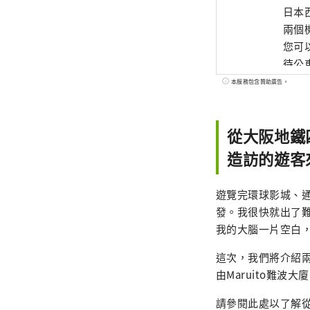
日本
兩個
您可
待公
場」
本服務包含贊助廣告。
收眼
從大阪地鐵
造訪的遊客
遊覽完環球影城、
發。我很快就出了難
我的大腦一片空白
這次，我們將介紹兩條
由Maruito難波大
請參閱此處以了解從