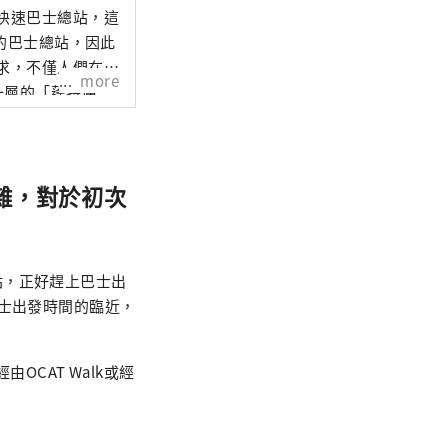
快速巴士總站，這
場的巴士總站，因此
求，不僅人們在等
more
一層的「蓬特廣
開闊，藍天白雲盡
雜，對於初次
站，正好趕上巴士出
巴士出發時間的臨近，
OCAT Walk或經