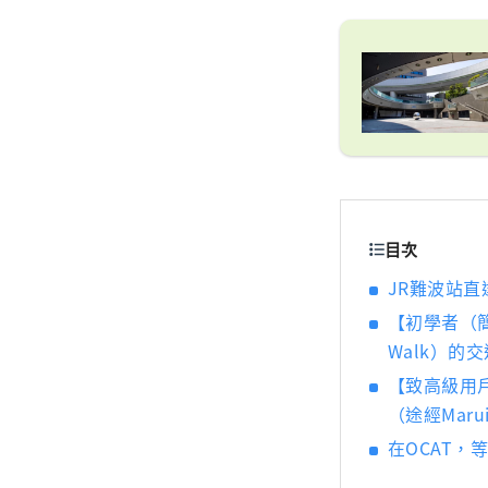
目次
JR難波站直
【初學者（簡
Walk）的
【致高級用戶
（途經Mar
在OCAT，