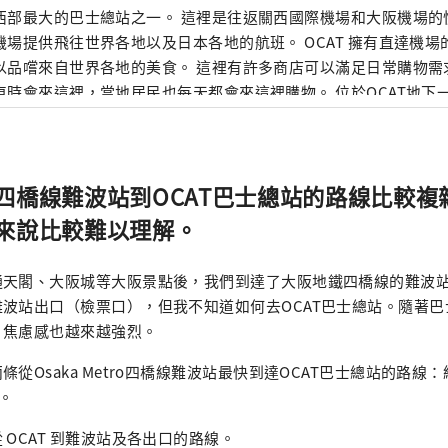
西部最大的巴士總站之一。 這裡是往返關西國際機場和大阪機場的
機場提供飛往世界各地以及日本各地的航班。 OCAT 擁有直達機
以品嚐來自世界各地的美食。 這裡有許多商店可以滿足日常購物需
車時會來這裡，當地居民也每天都會來這裡購物。 位於OCAT地下
以一個巨大的球體為特色，在陽光下熠熠生輝。這片露天空間視野
底，是各年齡層人們休閒放鬆的理想場所。
四橋線難波站到OCAT巴士總站的路線比較複
來說比較難以理解。
通天閣、大阪城等大阪景點後，我們到達了大阪地鐵四橋線的難波
波站出口（檢票口），但我不知道如何去OCAT巴士總站。隨著
，焦慮感也越來越強烈。
從Osaka Metro四橋線難波站最快到達OCAT巴士總站的路線：經由
廈。
 OCAT 到難波站及各出口的路線。