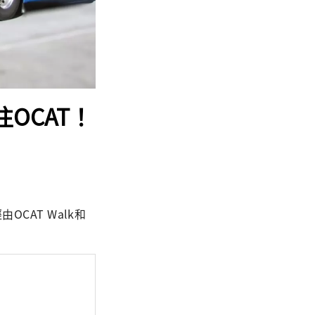
往OCAT！
OCAT Walk和