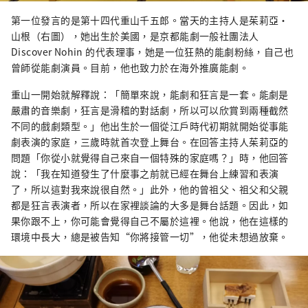
第一位發言的是第十四代重山千五郎。當天的主持人是茱莉亞·
山根（右圖），她出生於美國，是京都能劇一般社團法人
Discover Nohin 的代表理事，她是一位狂熱的能劇粉絲，自己也
曾師從能劇演員。目前，他也致力於在海外推廣能劇。
重山一開始就解釋說：「簡單來說，能劇和狂言是一套。能劇是
嚴肅的音樂劇，狂言是滑稽的對話劇，所以可以欣賞到兩種截然
不同的戲劇類型。」他出生於一個從江戶時代初期就開始從事能
劇表演的家庭，三歲時就首次登上舞台。在回答主持人茱莉亞的
問題「你從小就覺得自己來自一個特殊的家庭嗎？」時，他回答
說：「我在知道發生了什麼事之前就已經在舞台上練習和表演
了，所以這對我來說很自然。」此外，他的曾祖父、祖父和父親
都是狂言表演者，所以在家裡談論的大多是舞台話題。因此，如
果你跟不上，你可能會覺得自己不屬於這裡。他說，他在這樣的
環境中長大，總是被告知“你將接管一切”，他從未想過放棄。