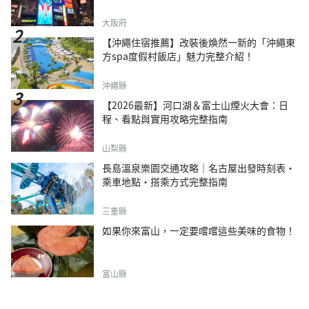
大阪府
【沖繩住宿推薦】改裝後煥然一新的「沖繩東
方spa度假村飯店」魅力完整介紹！
沖繩縣
【2026最新】河口湖＆富士山煙火大會：日
程、看點與實用攻略完整指南
山梨縣
長島溫泉樂園交通攻略｜名古屋出發時刻表・
乘車地點・搭乘方式完整指南
三重縣
如果你來富山，一定要嚐嚐這些美味的食物！
富山縣