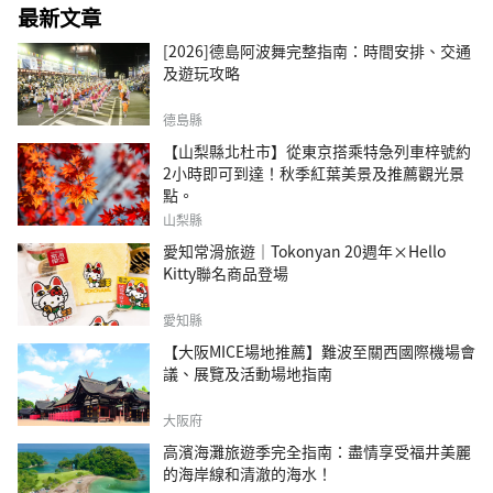
最新文章
[2026]德島阿波舞完整指南：時間安排、交通
及遊玩攻略
德島縣
【山梨縣北杜市】從東京搭乘特急列車梓號約
2小時即可到達！秋季紅葉美景及推薦觀光景
點。
山梨縣
愛知常滑旅遊｜Tokonyan 20週年×Hello
Kitty聯名商品登場
愛知縣
【大阪MICE場地推薦】難波至關西國際機場會
議、展覽及活動場地指南
大阪府
高濱海灘旅遊季完全指南：盡情享受福井美麗
的海岸線和清澈的海水！