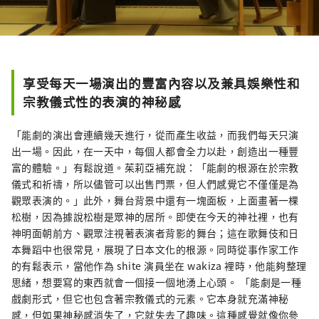
享受每天一場演出的豐富內容以及兼具娛樂性和
宗教儀式性的表演的神秘感
「能劇的演出會連續幾天進行，從而產生收益，而我們每天只演
出一場。因此，在一天中，每個人都會全力以赴，創造出一種豐
富的體驗。」有鬆說道。茱莉亞補充說：「能劇的根源在於宗教
儀式和祈禱，所以儘管可以出售門票，但人們感覺它不僅僅是為
觀眾表演的。」此外，舞台背景中還有一塊面板，上面畫著一棵
松樹，因為據說松樹是眾神的居所。即使在今天的神社裡，也有
神明面朝前方、觀眾注視著表演者背影的舞台；這在歌舞伎和日
本舞蹈中也很常見，展現了日本文化的根源。同時從事作家工作
的有鬆表示，當他作為 shite 演員坐在 wakiza 裡時，他能夠整理
思緒，想要寫的東西就會一個接一個地湧上心頭。 「能劇是一種
戲劇形式，但它也包含著宗教儀式的元素。它本身就充滿神秘
感，但如果神秘感消失了，它就失去了趣味。這種感覺就像你參