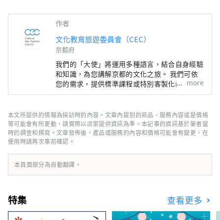
作者
文化教育旅遊委員會（CEC）
京都府
我們的「大使」將運用多種語言，結合自身經驗
和知識，為您講解京都的文化之旅。 我們可依
more
您的需求，提供標準課程或特別客製化的一日課
程，幫助您在京都度過難忘的時光。您將有機會
了解和體驗神社、寺廟、花園、現代建築、飲食
文化、傳統表演藝術等，並結識當地居民，留下
本文所提供的情報為採訪時的內容。文章內提到的商品、服務內容或是價格
美好的回憶。 除了導覽遊，我們還提供各種特
等可能會有所更動，請實際以店家提供資訊為準。本記事的資訊基於筆者當
別體驗，從利用獨特場地舉辦的活動，到讓您充
時的調查和撰寫。文章發佈後，產品或服務的內容和價格可能會有變更，在
使用時請再次事前確認。
分體驗四季京都文化的方案。
本頁面部分為自動翻譯。
特集
查看更多