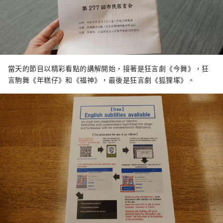
當天的節目以精彩看點的講解開始，接著是狂言劇《今舞》，狂
言駒舞《年糕仔》和《福神》，最後是狂言劇《狐狸塚》。