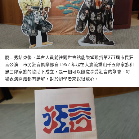
脫口秀結束後，與會人員前往觀世會館能樂堂觀賞第277屆市民狂
言公演。市民狂言俱樂部自 1957 年起在大倉流重山千五郎家族和
忠三郎家族的協助下成立，是一個可以隨意享受狂言的聚會。每
場表演開始都有講解，對於初學者來說很放心。