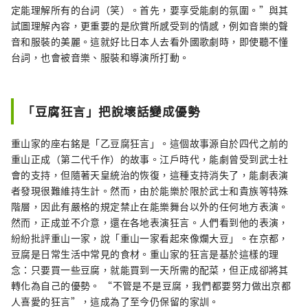
定能理解所有的台詞（笑）。首先，要享受能劇的氛圍。”與其
試圖理解內容，更重要的是欣賞所感受到的情感，例如音樂的聲
音和服裝的美麗。這就好比日本人去看外國歌劇時，即使聽不懂
台詞，也會被音樂、服裝和導演所打動。
「豆腐狂言」把說壞話變成優勢
重山家的座右銘是「乙豆腐狂言」。這個故事源自於四代之前的
重山正成（第二代千作）的故事。江戶時代，能劇曾受到武士社
會的支持，但隨著天皇統治的恢復，這種支持消失了，能劇表演
者發現很難維持生計。然而，由於能樂於限於武士和貴族等特殊
階層，因此有嚴格的規定禁止在能樂舞台以外的任何地方表演。
然而，正成並不介意，還在各地表演狂言。人們看到他的表演，
紛紛批評重山一家，說「重山一家看起來像爛大豆」。在京都，
豆腐是日常生活中常見的食材。重山家的狂言是基於這樣的理
念：只要買一些豆腐，就能買到一天所需的配菜，但正成卻將其
轉化為自己的優勢。 “不管是不是豆腐，我們都要努力做出京都
人喜愛的狂言”，這成為了至今仍保留的家訓。