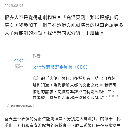
2025.08.06
很多人不是覺得能劇和狂言「高深莫測，難以理解」嗎？
這次，我參加了一個旨在透過與能劇演員的脫口秀讓更多
人了解能劇的活動。我們想向您介紹一下細節。
作者
文化教育旅遊委員會（CEC）
我們的「大使」將運用多種語言，結合自身經
驗和知識，為您講解京都的文化之旅。 我們可
依您的需求，提供標準課程或特別客製化的一
more
日課程，幫助您在京都度過難忘的時光。您將
有機會了解和體驗神社、寺廟、花園、現代建
本服務包含贊助廣告。
築、飲食文化、傳統表演藝術等，並結識當地
居民，留下美好的回憶。 除了導覽遊，我們還
當天登台表演的有兩位能劇演員，分別是大倉流狂言的第十四代
提供各種特別體驗，從利用獨特場地舉辦的活
重山千五郎和高安流配角的有鬆良一。脫口秀節目是在品嚐以豆