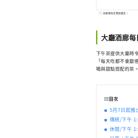
本服務包含贊助廣告。
大廳酒廊每
下午茶提供大量時令
「每天吃都不會厭倦的
喝與甜點搭配的茶
目次
5月7日起推
傳統/下午 1:0
休閒/下午 1: