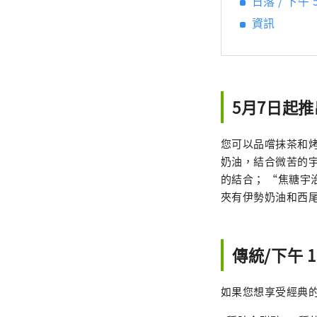
日落 / 下午 5
資訊
5月7日起
您可以品嚐抹茶和
奶油，結合微苦的
的結合； “焦糖
夾有伊勢奶油和西
傳統/下午 1:
如果您想享受經典