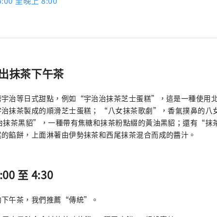
:00 至晚上 8:00
推出抹茶下午茶
烤宇治等日式甜點，例如“宇治治抹茶芝士蛋糕”，這是一種使用
宇治抹茶製成的順滑芝士蛋糕； “八女抹茶歌劇”，香氣撲鼻的八
宇治抹茶黑貂”，一種帶有焦糖和抹茶粉點綴的黃油黑貂；還有“抹
尾的餡餅，上面淋著由伊勢抹茶和西尾抹茶混合而成的醬汁。
00 至 4:30
的下午茶，我們推薦“傳統”。