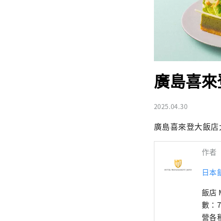
廣島喜來
2025.04.30
廣島喜來登大飯店大
作者
日本
飯店 
數：
營各