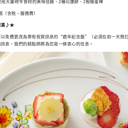
使用大量時令食材的美味佳餚、2種司康餅、2根蜂蜜棒
0日圓（含稅、服務費）
驚喜♪★
可以免費更改為帶有祝賀訊息的“週年紀念盤”（必須在前一天預
的訊息，我們的糕點師將為您寫一條衷心的信息。