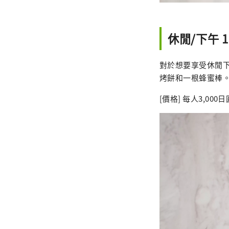
休閒/下午 1:
對於想要享受休閒
烤餅和一根蜂蜜棒
[價格] 每人3,00