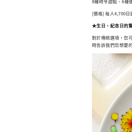
8種時令甜點、6種
[價格] 每人4,70
★生日、紀念日的
對於傳統選項，您
時告訴我們您想要