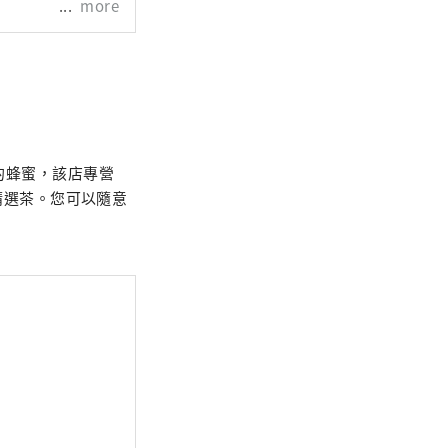
more
 的蜂蜜，該店專營
種精選茶。您可以隨意