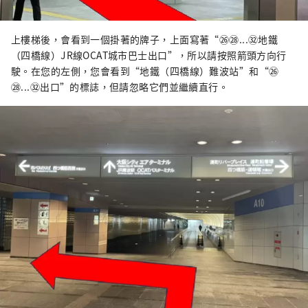
上樓梯後，會看到一個掛著的牌子，上面寫著“㉖㉘...㉜地鐵
（四橋線）JR線OCAT城市巴士出口”，所以請按照箭頭方向行
駛。在您的左側，您會看到“地鐵（四橋線）難波站”和“㉖
㉘...㉜出口”的標誌，但請忽略它們並繼續直行。