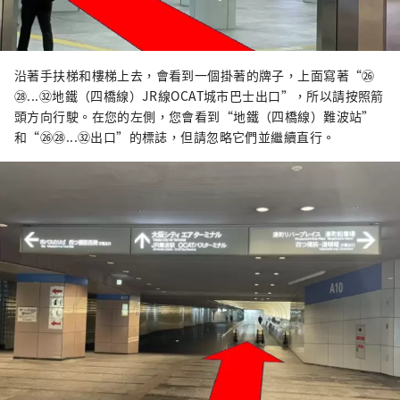
沿著手扶梯和樓梯上去，會看到一個掛著的牌子，上面寫著“㉖
㉘...㉜地鐵（四橋線）JR線OCAT城市巴士出口”，所以請按照箭
頭方向行駛。在您的左側，您會看到“地鐵（四橋線）難波站”
和“㉖㉘...㉜出口”的標誌，但請忽略它們並繼續直行。