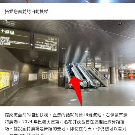
搭乘您面前的自動扶梯。
搭乘您面前的自動扶梯。直走的話就到達JR難波站。右側還有蓬
特廣場，2024 年巴黎奧運第四名花井茂基曾在這裡磨練舞蹈技
巧。據說龐特廣場是舞蹈的聖地，即使在今天，你仍然可以看到