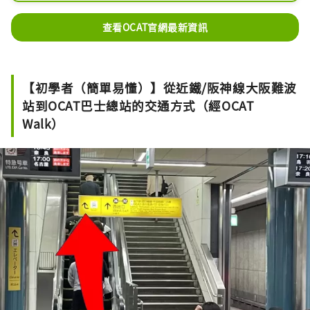
場巴士總站，並與JR難波站直通。六層
樓高的商業樓層還設有商店、餐廳和資
查看OCAT官網最新資訊
訊中心。 OCAT也是音樂表演的常客，
而戶外的Ponte廣場則是大阪年輕街舞
愛好者練習和交流的場所。
【初學者（簡單易懂）】從近鐵/阪神線大阪難波
站到OCAT巴士總站的交通方式（經OCAT
Walk）