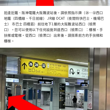
抵達近鐵、阪神電鐵大阪難波站後，請依照指示牌（㉖…㉜西口
地鐵（四橋線、千日前線） JR線 OCAT（夜間特快巴士、機場巴
士） 市巴士 四橋筋）前往地下1層的大阪難波站西口（檢票
口）。您可以使用以下任何設施到達西口（檢票口）：樓梯、手
扶梯或電梯。從西口（檢票口）出來後，請搭乘前方的手扶梯和
樓梯。