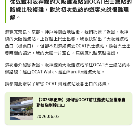
從近鐵和阪神線的大阪難波站到OCAT巴士總站的
巨大的球體為特色，在陽光下熠熠生輝。這片
路線比較複雜，對於初次造訪的遊客來說很難理
露天空間視野開闊，藍天白雲盡收眼底，是各
解。
年齡層人們休閒放鬆的理想場所。
遊覽完奈良、京都、神戶等關西地區後，我們抵達了近鐵、阪神
線的大阪難波站，正好趕上巴士出發。我很快就出了大阪難波站
西口（檢票口），但卻不知道如何去OCAT巴士總站。隨著巴士出
發時間的臨近，我的大腦一片空白，焦慮感也越來越強烈。
這次要介紹從近鐵、阪神線的大阪難波站前往OCAT巴士總站的兩
條路線：經由OCAT Walk、經由Maruito難波大廈。
請參閱此處以了解從 OCAT 到難波站及各出口的路線。
【2026年更新】如何從OCAT前往難波站並搭乘自
動扶梯到達出口
2026.06.02