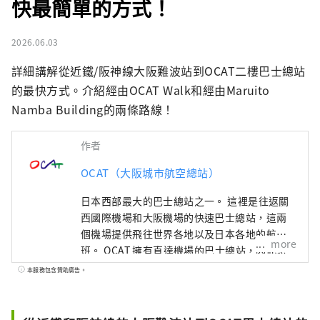
快最簡單的方式！
2026.06.03
詳細講解從近鐵/阪神線大阪難波站到OCAT二樓巴士總站
的最快方式。介紹經由OCAT Walk和經由Maruito 
Namba Building的兩條路線！
作者
OCAT（大阪城市航空總站）
日本西部最大的巴士總站之一。 這裡是往返關
西國際機場和大阪機場的快速巴士總站，這兩
個機場提供飛往世界各地以及日本各地的航
more
班。 OCAT 擁有直達機場的巴士總站，因此您
可以品嚐來自世界各地的美食。 這裡有許多商
本服務包含贊助廣告。
店可以滿足日常購物需求，不僅人們在等待公
車時會來這裡，當地居民也每天都會來這裡購
物。 位於OCAT地下一層的「蓬特廣場」以一個