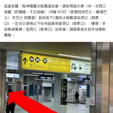
抵達近鐵、阪神電鐵大阪難波站後，請依照指示牌（㉖…㉜西口
地鐵（四橋線、千日前線） JR線 OCAT（夜間特快巴士、機場巴
士） 市巴士 四橋筋）前往地下1層的大阪難波站西口（檢票
口）。您可以使用以下任何設施到達西口（檢票口）：樓梯、手
扶梯或電梯。從西口（檢票口）出來後，請搭乘前方的手扶梯和
樓梯。