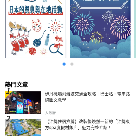
熱門文章
伊丹機場到難波交通全攻略｜巴士站・電車路
線圖文教學
大阪府
【沖繩住宿推薦】改裝後煥然一新的「沖繩東
方spa度假村飯店」魅力完整介紹！