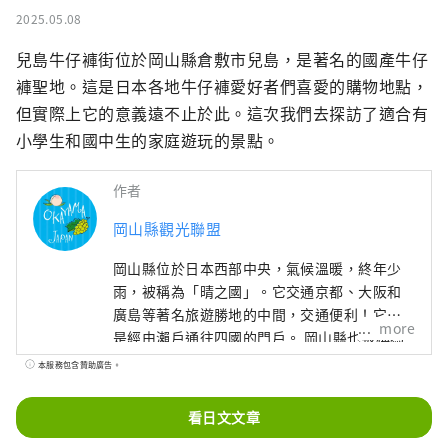
2025.05.08
兒島牛仔褲街位於岡山縣倉敷市兒島，是著名的國產牛仔
褲聖地。這是日本各地牛仔褲愛好者們喜愛的購物地點，
但實際上它的意義遠不止於此。這次我們去探訪了適合有
小學生和國中生的家庭遊玩的景點。
作者
岡山縣觀光聯盟
岡山縣位於日本西部中央，氣候溫暖​​，終年少
雨，被稱為「晴之國」。它交通京都、大阪和
廣島等著名旅遊勝地的中間，交通便利！它也
more
是經由瀨戶通往四國的門戶。 岡山縣也被稱為
“水果岡山”，在瀨戶內溫暖的氣候下，陽光
本服務包含贊助廣告。
照射的水果，無論甜度、香氣還是風味，都是
最高品質的。 您可以品嚐白桃、麝香葡萄、先
看日文文章
鋒葡萄等當季水果！ 岡山還擁有世界級的旅遊