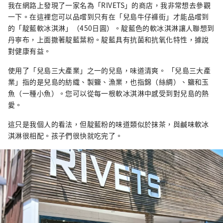
我在網路上發現了一家名為「RIVETS」的商店，我非常想去參觀
一下。在這裡您可以品嚐到只有在「兒島牛仔褲街」才能品嚐到
的「靛藍軟冰淇淋」（450日圓）。靛藍色的軟冰淇淋讓人聯想到
丹寧布，上面撒著靛藍葉粉。靛藍具有抗菌和抗氧化特性，據說
對健康有益。
使用了「兒島三大產業」之一的兒島，味道清爽。 「兒島三大產
業」指的是兒島的紡織、製鹽、漁業，也指錦（絲綢）、鹽和玉
魚（一種小魚）。您可以從每一根軟冰淇淋中感受到對兒島的熱
愛。
這只是我個人的看法，但靛藍粉的味道類似於抹茶，與鹹味軟冰
淇淋很相配。孩子們很快就吃完了。