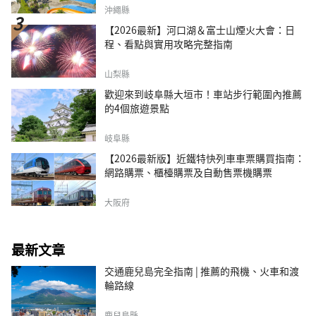
沖繩縣
【2026最新】河口湖＆富士山煙火大會：日
程、看點與實用攻略完整指南
山梨縣
歡迎來到岐阜縣大垣市！車站步行範圍內推薦
的4個旅遊景點
岐阜縣
【2026最新版】近鐵特快列車車票購買指南：
網路購票、櫃檯購票及自動售票機購票
大阪府
最新文章
交通鹿兒島完全指南 | 推薦的飛機、火車和渡
輪路線
鹿兒島縣