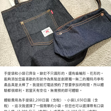
手提袋和小袋已齊全。鉚釘不只圓形的，還有齒輪形、花形的。
能夠添加您最喜歡的形狀作為焦點並創建獨一無二的獨特丹寧布
產品真是太棒了。我提前打電話預約了想要參加的時間，所以體
驗都很順利。若當天有空位，無需預約即可體驗。
體驗費用為手提袋2,200日圓（含稅）、小袋1,650日圓（含
稅）。這次我選擇了一個簡單的小袋，但您也可以選擇帶有口袋