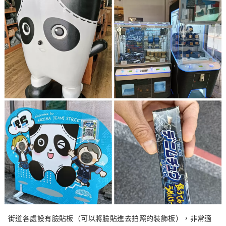
街道各處設有臉貼板（可以將臉貼進去拍照的裝飾板），非常適