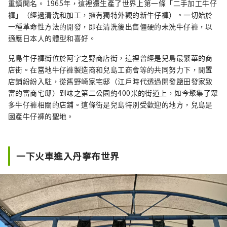
重鎮聞名。 1965年，這裡還生產了世界上第一條「二手加工牛仔
褲」（經過清洗和加工，擁有獨特外觀的新牛仔褲）。一切始於
一種革命性方法的開發，即在清洗後出售僵硬的未洗牛仔褲，以
適應日本人的體型和喜好。
兒島牛仔褲街位於阿字之野商店街，這裡曾經是兒島最繁華的商
店街。在當地牛仔褲製造商和兒島工商會等的共同努力下，閒置
店鋪紛紛入駐，從舊野崎家宅邸（江戶時代透過開發鹽田發家致
富的富商宅邸）到味之第二公園約400米的街道上，如今聚集了眾
多牛仔褲相關的店鋪。這條街是兒島特別受歡迎的地方，兒島是
國產牛仔褲的聖地。
一下火車進入丹寧布世界