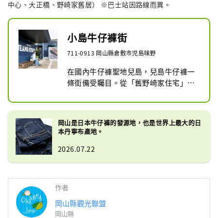
中心、大正橋、野崎家舊居） ※巴士站因路線而異。
小島牛仔褲街
711-0913 岡山縣倉敷市児島味野
在國內牛仔褲聖地兒島，兒島牛仔褲一
條街備受矚目。從「舊野崎家住宅」到
野崎紀念碑的約400m的街道上，當地
的牛仔褲製造商鱗次櫛比。最近，許多
海外遊客來到這裡，因為他們可以購買
岡山是日本牛仔褲的發源地，也是世界上最大的日
世界著名的日本牛仔品牌的原創牛仔
本丹寧布產地。
褲。週邊地區遍布迷人的商店和咖啡
2026.07.22
館，出售除牛仔褲以外的所有商品，是
您可以享受一整天的地方。
作者
岡山縣觀光聯盟
岡山縣