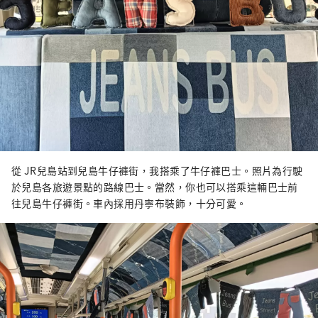
從 JR兒島站到兒島牛仔褲街，我搭乘了牛仔褲巴士。照片為行駛
於兒島各旅遊景點的路線巴士。當然，你也可以搭乘這輛巴士前
往兒島牛仔褲街。車內採用丹寧布裝飾，十分可愛。