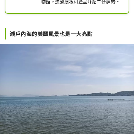
物館。透過展板和產品介紹牛仔褲的歷
史和製造過程，並展出許多有價值的物
品，包括100多年前製作的複製品和當
時使用的縫紉機。您也可以訂購原創牛
仔褲（需預約）。工匠們使用傳統的切
瀨戶內海的美麗風景也是一大亮點
割和縫紉技術來製作作品。這裡設有牛
仔褲製作體驗工作坊和直銷店，是牛仔
褲愛好者必去的地方。