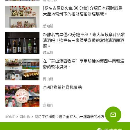
[從名古屋搭火車 30 分鐘] 介紹日本招財貓最
大產地常滑市的招財貓招財貓展覽。
愛知縣
距離名古屋僅30分鐘車程！來大垣岐阜縣品嚐
清酒吧！這裡有三家備受喜愛的當地清酒釀酒
廠。
岐阜縣
在“蒜山澤西牧場”享用珍稀的澤西牛肉和濃
鬱的軟冰淇淋。
岡山縣
京都7推薦的賞楓景點
京都府
HOME
岡山縣
兒島牛仔褲街：適合全家大小一起遊玩的地方