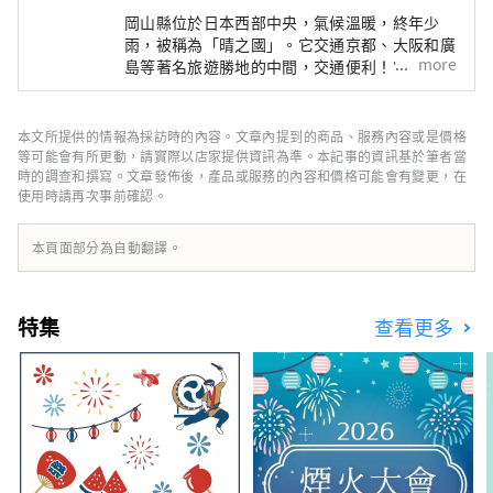
岡山縣位於日本西部中央，氣候溫暖​​，終年少
雨，被稱為「晴之國」。它交通京都、大阪和廣
more
島等著名旅遊勝地的中間，交通便利！它也是經
由瀨戶通往四國的門戶。 岡山縣也被稱為“水
果岡山”，在瀨戶內溫暖的氣候下，陽光照射的
水果，無論甜度、香氣還是風味，都是最高品質
本文所提供的情報為採訪時的內容。文章內提到的商品、服務內容或是價格
的。 您可以品嚐白桃、麝香葡萄、先鋒葡萄等
等可能會有所更動，請實際以店家提供資訊為準。本記事的資訊基於筆者當
當季水果！ 岡山還擁有世界級的旅遊景點，包
時的調查和撰寫。文章發佈後，產品或服務的內容和價格可能會有變更，在
使用時請再次事前確認。
括岡山城、日本三大名園之一的岡山後樂園以及
擁有歷史、文化和藝術的倉敷美觀地區！
本頁面部分為自動翻譯。
特集
查看更多