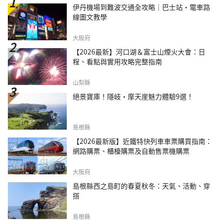
伊丹機場到難波交通全攻略｜巴士站・電車路
線圖文教學
大阪府
【2026最新】河口湖＆富士山煙火大會：日
程、看點與實用攻略完整指南
山梨縣
絕景寶庫！隱岐・摩天崖魅力體驗9選！
島根縣
【2026最新版】近鐵特快列車車票購買指南：
網路購票、櫃檯購票及自動售票機購票
大阪府
島根縣西之島町的春夏秋冬：天氣、活動、穿
搭
島根縣