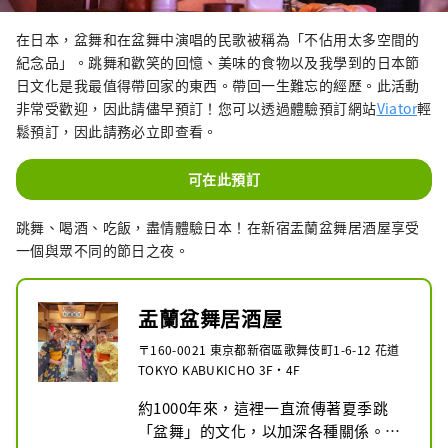
在日本，盆舞和在盆舞中演唱的民歌被稱為「不佔用太多空間的
紀念品」。跳舞和歡笑的回憶、美味的食物以及我學到的日本節
日文化是我最值得帶回家的東西。帶回一生難忘的經歷。此活動
非常受歡迎，因此請儘早預訂！您可以透過體驗預訂網站
Viator
輕
鬆預訂，因此請務必立即查看。
可在此預訂
跳舞、喝酒、吃飯，盡情體驗日本！在新宿盂蘭盆舞居酒屋享受
一個與眾不同的節日之夜。
盂蘭盆舞居酒屋
〒160-0021 東京都新宿區歌舞伎町1-6-12 花道
TOKYO KABUKICHO 3F・4F
約1000年來，這裡一直流傳著夏季跳
「盆舞」的文化，以加深各種關係。
