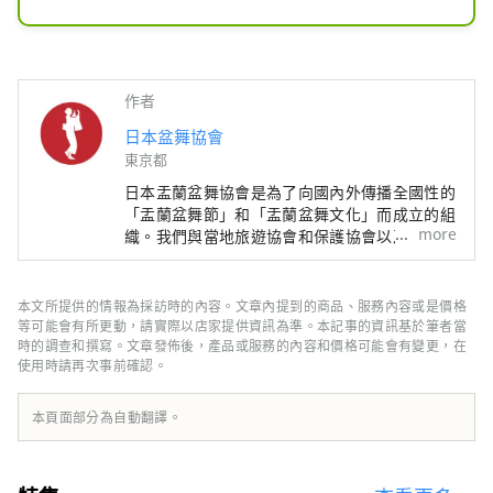
在可以全年體驗日本傳統文化的新型娛
樂餐廳“盂蘭盆舞居酒屋”，您可以一
邊享用日本料理，一邊觀看盂蘭盆舞表
作者
演並跟著跳舞。
日本盆舞協會
東京都
日本盂蘭盆舞協會是為了向國內外傳播全國性的
「盂蘭盆舞節」和「盂蘭盆舞文化」而成立的組
more
織。我們與當地旅遊協會和保護協會以及各種公
司和組織合作。
本文所提供的情報為採訪時的內容。文章內提到的商品、服務內容或是價格
等可能會有所更動，請實際以店家提供資訊為準。本記事的資訊基於筆者當
時的調查和撰寫。文章發佈後，產品或服務的內容和價格可能會有變更，在
使用時請再次事前確認。
本頁面部分為自動翻譯。