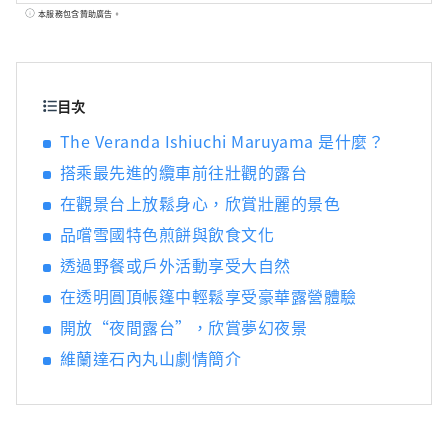
麗景色、雪國特有的飲食文化等。 這種只有在
本服務包含贊助廣告。
這裡才能找到的特殊體驗，一如既往地受到許
多雪山愛好者的喜愛。 近年來，我們在保留傳
統的同時，引進了最先進的組合纜車「Sunrise
Express」等設備，即使是初學者也能安心地遊
目次
覽雪山。 我們提供結合傳統與現代舒適的雪山
The Veranda Ishiuchi Maruyama 是什麼？
新魅力，以滿足時代的需求。 此外，從 2022
搭乘最先進的纜車前往壯觀的露台
年夏季開始，它將發展成為全年開放的戶外度
假村，名為 The Veranda Ishiuchi
在觀景台上放鬆身心，欣賞壯麗的景色
Maruyama。 在美麗的風景和豐富的自然環境
品嚐雪國特色煎餅與飲食文化
環繞下的豪華位置，每次您造訪石打丸山都會
有新的發現。
透過野餐或戶外活動享受大自然
在透明圓頂帳篷中輕鬆享受豪華露營體驗
開放“夜間露台”，欣賞夢幻夜景
維蘭達石內丸山劇情簡介