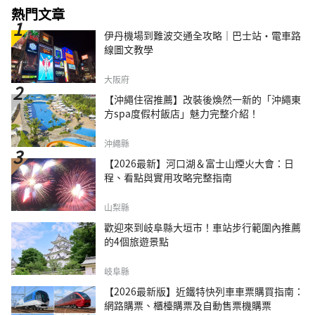
熱門文章
伊丹機場到難波交通全攻略｜巴士站・電車路
線圖文教學
大阪府
【沖繩住宿推薦】改裝後煥然一新的「沖繩東
方spa度假村飯店」魅力完整介紹！
沖繩縣
【2026最新】河口湖＆富士山煙火大會：日
程、看點與實用攻略完整指南
山梨縣
歡迎來到岐阜縣大垣市！車站步行範圍內推薦
的4個旅遊景點
岐阜縣
【2026最新版】近鐵特快列車車票購買指南：
網路購票、櫃檯購票及自動售票機購票