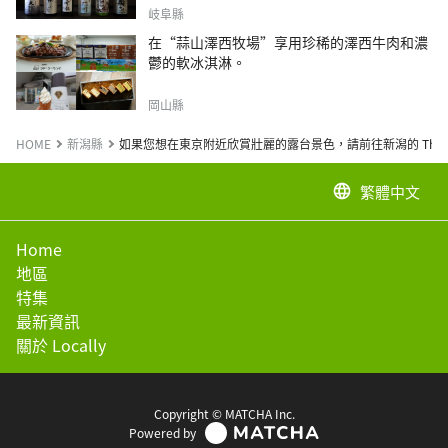
岐阜縣
在“蒜山澤西牧場”享用珍稀的澤西牛肉和濃
鬱的軟冰淇淋。
岡山縣
HOME
新潟縣
如果您想在東京附近欣賞壯麗的露台景色，請前往新潟的 The Veranda
繁體中文
language
Home
地區
特集
最新資訊
關於 Locally
Copyright © MATCHA Inc.
Powered by