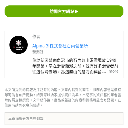
訪問官方網站▶
作者
Alpina BI株式會社石內營業所
新潟縣
位於新潟縣南魚沼市的石內丸山滑雪場於 1949
年開業，早在滑雪熱潮之前，就有許多滑雪者前
more
往這個滑雪場，為這座山的魅力而興奮不已。
豐富的天然雪、魚沼平原和越後山脈的壯麗景
色、雪國特有的飲食文化等。 這種只有在這裡
才能找到的特殊體驗，一如既往地受到許多雪山
本文所提供的情報為採訪時的內容。文章內提到的商品、服務內容或是價格
愛好者的喜愛。 近年來，我們在保留傳統的同
等可能會有所更動，請實際以店家提供資訊為準。本記事的資訊基於筆者當
時，引進了最先進的組合纜車「Sunrise
時的調查和撰寫。文章發佈後，產品或服務的內容和價格可能會有變更，在
使用時請再次事前確認。
Express」等設備，即使是初學者也能安心地遊
覽雪山。 我們提供結合傳統與現代舒適的雪山
新魅力，以滿足時代的需求。 此外，從 2022 年
本頁面部分為自動翻譯。
夏季開始，它將發展成為全年開放的戶外度假