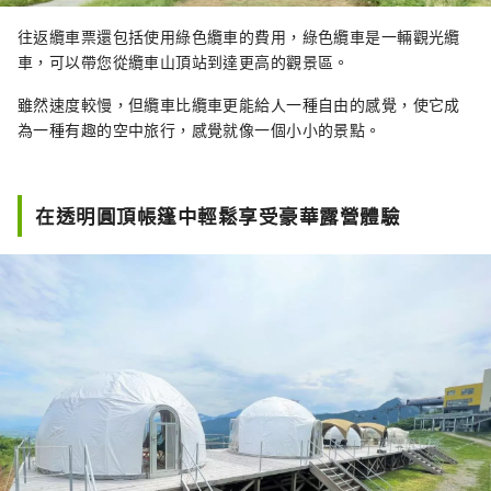
往返纜車票還包括使用綠色纜車的費用，綠色纜車是一輛觀光纜
車，可以帶您從纜車山頂站到達更高的觀景區。
雖然速度較慢，但纜車比纜車更能給人一種自由的感覺，使它成
為一種有趣的空中旅行，感覺就像一個小小的景點。
在透明圓頂帳篷中輕鬆享受豪華露營體驗