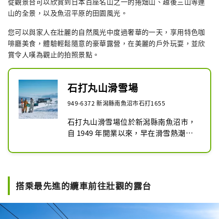
從觀景台可以欣賞到日本百座名山之一的捲畑山、越後三山等連
山的全景，以及魚沼平原的田園風光。
您可以與家人在壯麗的自然風光中度過奢華的一天，享用特色咖
啡廳美食，體驗輕鬆隨意的豪華露營，在美麗的戶外玩耍，並欣
賞令人嘆為觀止的拍照景點。
石打丸山滑雪場
949-6372 新潟縣南魚沼市石打1655
石打丸山滑雪場位於新潟縣南魚沼市，
自 1949 年開業以來，早在滑雪熱潮之
前，許多滑雪者就瞄準了這個滑雪場，
並為這座山的魅力所興奮。

豐富的天然雪、魚沼平原和越後山脈的
壯麗景色、雪國特有的飲食文化等。

搭乘最先進的纜車前往壯觀的露台
這種只有在這裡才能找到的特殊體驗，
一如既往地受到許多雪山愛好者的喜
愛。
