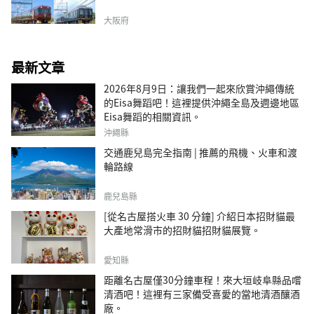
大阪府
最新文章
2026年8月9日：讓我們一起來欣賞沖繩傳統
的Eisa舞蹈吧！這裡提供沖繩全島及週邊地區
Eisa舞蹈的相關資訊。
沖繩縣
交通鹿兒島完全指南 | 推薦的飛機、火車和渡
輪路線
鹿兒島縣
[從名古屋搭火車 30 分鐘] 介紹日本招財貓最
大產地常滑市的招財貓招財貓展覽。
愛知縣
距離名古屋僅30分鐘車程！來大垣岐阜縣品嚐
清酒吧！這裡有三家備受喜愛的當地清酒釀酒
廠。