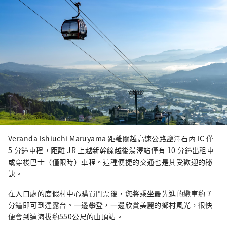
在保留傳統的同時，近年來我們引進了
最先進的組合纜車“Sunrise 
Express”等設備，讓初次來雪山的客
人也能安心入住，將傳統與現代的舒適
融為一體適應時代的需要，我們提出了
雪山的新訴求。

此外，從 2022 年夏季開始，它將發展
成為全年開放的戶外度假村，名為 The 
Veranda Ishiuchi Maruyama。

您可以在美麗的風景和豐富的自然環境
中享受奢華的時光。

一年四季，每次來訪都能發現新的石內
Veranda Ishiuchi Maruyama 距離關越高速公路鹽澤石內 IC 僅
丸山。
5 分鐘車程，距離 JR 上越新幹線越後湯澤站僅有 10 分鐘出租車
或穿梭巴士（僅限時）車程。這種便捷的交通也是其受歡迎的秘
訣。
在入口處的度假村中心購買門票後，您將乘坐最先進的纜車約 7
分鐘即可到達露台。一邊攀登，一邊欣賞美麗的鄉村風光，很快
便會到達海拔約550公尺的山頂站。