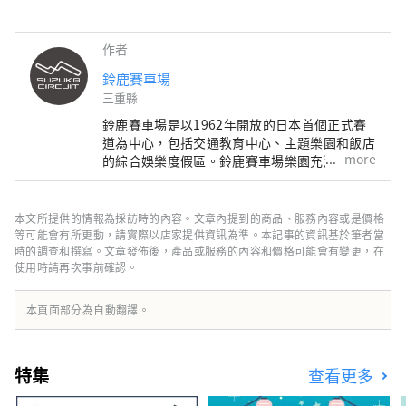
如果不參加比賽就不會變得更好」，它
於 1962 年作為日本第一個全面賽車場
作者
開業。該設施以藤澤武夫的理念為基
礎，還設有一個汽車遊樂園，顧客可以
鈴鹿賽車場
自己駕駛汽車，該設施已有 60 年的歷
三重縣
史。目前，我們透過產學官合作開發產
鈴鹿賽車場是以1962年開放的日本首個正式賽
品並利用當地的傳統和材料為當地經濟
道為中心，包括交通教育中心、主題樂園和飯店
做出貢獻。

more
的綜合娛樂度假區。鈴鹿賽車場樂園充滿了各個
年齡層的人都可以享受的景點，從0歲兒童可以
乘坐和3歲兒童可以自己操作的遊樂設施，到成
鈴鹿賽車場樂園有適合各年齡層的遊樂
人可以體驗正式動力運動遊樂設施的設施，應有
本文所提供的情報為採訪時的內容。文章內提到的商品、服務內容或是價格
設施，從0歲兒童可以乘坐的遊樂設
盡有。此外，在鈴鹿賽車場酒店，您可以體驗結
等可能會有所更動，請實際以店家提供資訊為準。本記事的資訊基於筆者當
施，到3歲兒童可以自行操作的遊樂設
合當地食材和傳統烹飪方法的餐廳、使用三重縣
時的調查和撰寫。文章發佈後，產品或服務的內容和價格可能會有變更，在
施，甚至還有成人可以體驗正式動力運
使用時請再次事前確認。
木材和當地特色的天然溫泉，您可以使用這些設
動刺激的設施。三重縣、以交通工具為
施放鬆身心；還有以交通工具為主題的各種客
家庭露營的各種客房類型，以及即使是
房；甚至還有家庭露營體驗，即使是第一次來的
本頁面部分為自動翻譯。
遊客也可以安心享受。來鈴鹿賽車場，盡情享受
第一次入住的人也可以安心享受的鈴鹿
交通工具文化和日本中部的魅力吧！
賽車場酒店，是您緩解旅途疲勞的放鬆
之所。歡迎來到鈴鹿賽車場，感受交通
特集
查看更多
工具的文化和日本中部的魅力。