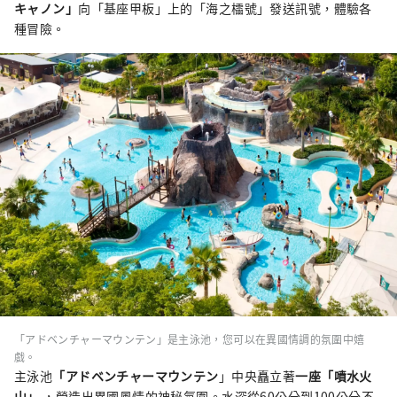
キャノン」
向「基座甲板」上的「海之櫺號」發送訊號，體驗各
種冒險。
「アドベンチャーマウンテン」是主泳池，您可以在異國情調的氛圍中嬉
戲。
主泳池
「アドベンチャーマウンテン
」中央矗立著
一座「噴水火
山」
，營造出異國風情的神秘氛圍。水深從60公分到100公分不