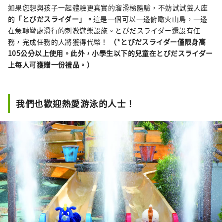
如果您想與孩子一起體驗更真實的溜滑梯體驗，不妨試試雙人座
的
「とびだスライダー」。
這是一個可以一邊俯瞰火山島，一邊
在急轉彎處滑行的刺激遊樂設施。とびだスライダー還設有任
務，完成任務的人將獲得代幣！
（*とびだスライダー僅限身高
105公分以上使用。此外，小學生以下的兒童在とびだスライダー
上每人可獲贈一份禮品。）
我們也歡迎熱愛游泳的人士！