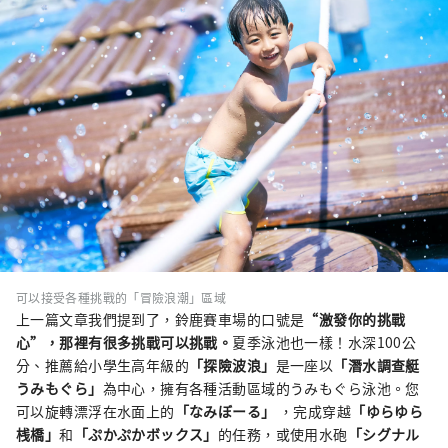
可以接受各種挑戰的「冒險浪潮」區域
上一篇文章我們提到了，鈴鹿賽車場的口號是
“激發你的挑戰
心”，那裡有很多挑戰可以挑戰。
夏季泳池也一樣！水深100公
分、推薦給小學生高年級的
「探險波浪」
是一座以
「潛水調查艇
うみもぐら」
為中心，擁有各種活動區域的うみもぐら泳池。您
可以旋轉漂浮在水面上的
「なみぼーる」
，完成穿越
「ゆらゆら
桟橋」
和
「ぷかぷかボックス
」
的任務，或使用水砲
「シグナル