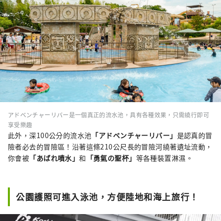
アドベンチャーリバー是一個真正的流水池，具有各種效果，只需繞行即可
享受樂趣
此外，深100公分的流水池
「アドベンチャーリバー」
是認真的冒
險者必去的冒險區！沿著這條210公尺長的冒險河繞著遺址流動，
你會被
「あばれ噴水」
和
「勇氣の聖杯」
等各種裝置淋濕。
公園護照可進入泳池，方便陸地和海上旅行！