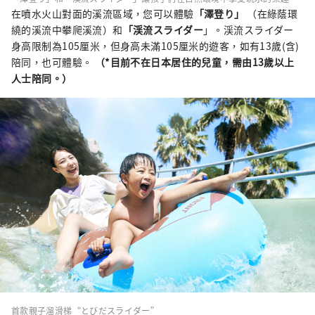
在噴水火山對面的溪流區域，您可以體驗
「澤登り」
（在綠蔭環
繞的溪流中攀爬溪流）和
「渓流スライダー
」。渓流スライダー
身高限制為105厘米，但身高未滿105厘米的遊客，如有13歲(含)
陪同，也可體驗。
（*目前不在日本居住的兒童，需由13歲以上
人士陪同。）
首款親子溜滑梯“とびだスライダー”