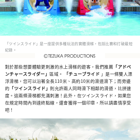
「ツインスライド」是一座提供多種玩法的實體滑梯，包括比賽和打破最短
紀錄。
對於那些想要體驗更刺激的水上滑梯的遊客，我們推薦
「アドベ
ンチャースライダー」
區域。
「チューブライド
」是一條雙人漂
浮滑梯，您可以沿著全長110米、高約10米的滑道滑下；而旁邊
的
「ツインスライド」
則允許兩人同時滑下相鄰的滑道，比拼速
度。這兩條滑梯都充滿刺激！此外，在ツインスライド，如果您
在規定時間內到達終點線，還會獲得一個印章，所以請盡情享受
吧！