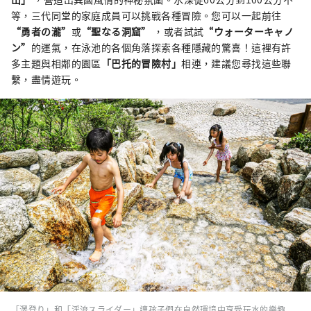
等，三代同堂的家庭成員可以挑戰各種冒險。您可以一起前往
“勇者の瀧”
或
“聖なる洞窟”
，或者試試
“ウォーターキャノ
ン”
的運氣，在泳池的各個角落探索各種隱藏的驚喜！這裡有許
多主題與相鄰的園區
「巴托的冒險村」
相連，建議您尋找這些聯
繫，盡情遊玩。
「澤登り」和「渓流スライダー」讓孩子們在自然環境中享受玩水的樂趣