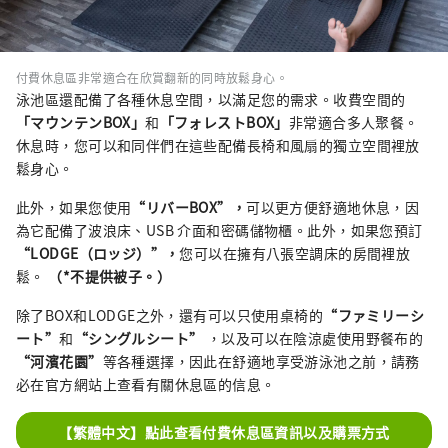
付費休息區非常適合在欣賞翻新的同時放鬆身心。
泳池區還配備了各種休息空間，以滿足您的需求。收費空間的
「マウンテンBOX」
和
「フォレストBOX」
非常適合多人聚餐。
休息時，您可以和同伴們在這些配備長椅和風扇的獨立空間裡放
鬆身心。
此外，如果您使用
“リバーBOX”，
可以更方便舒適地休息，因
為它配備了波浪床、USB 介面和密碼儲物櫃。此外，如果您預訂
“LODGE（ロッジ）”，
您可以在擁有八張空調床的房間裡放
鬆。
（*不提供被子。）
除了BOX和LODGE之外，還有可以只使用桌椅的
“ファミリーシ
ート”
和
“シングルシート”
，以及可以在陰涼處使用野餐布的
“河濱花園”
等各種選擇，因此在舒適地享受游泳池之前，請務
必在官方網站上查看有關休息區的信息。
【繁體中文】點此查看付費休息區資訊以及購票方式