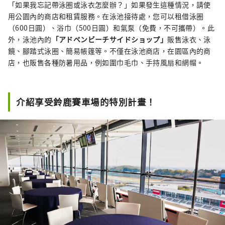
「如果我忘記帶泳圈或泳衣怎麼辦？」如果發生這種情況，請使
用公園內的商店和租賃服務。在泳池接待處，您可以租借泳圈
（600日圓）、浴巾（500日圓）和氣泵（免費，不可攜帶）。此
外，泳池內的
「アドベンビーチサイドショップ」
販售泳衣、泳
鏡、腳踏式泳圈、簡易帳篷等。不僅在泳池商店，在園區內的商
店，也販售各種防暑用品，例如圍巾毛巾、手持風扇和網帽。
介紹享受鈴鹿賽車場的特別計畫！