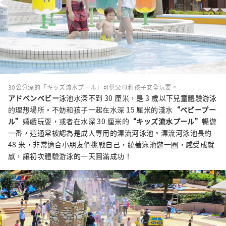
30公分深的「キッズ流水プール」可供父母和孩子安全玩耍。
アドベンベビー
泳池水深不到 30 厘米，是 3 歲以下兒童體驗游泳
的理想場所。不妨和孩子一起在水深 15 厘米的淺水
“ベビープー
ル”
嬉戲玩耍，或者在水深 30 厘米的
“キッズ流水プール”
暢遊
一番，這通常被認為是成人專用的漂流河泳池。漂流河泳池長約
48 米，非常適合小朋友們挑戰自己，繞著泳池遊一圈，感受成就
感，讓初次體驗游泳的一天圓滿成功！