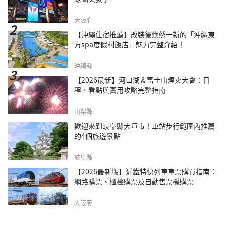
大阪府
【沖繩住宿推薦】改裝後煥然一新的「沖繩東
方spa度假村飯店」魅力完整介紹！
沖繩縣
【2026最新】河口湖＆富士山煙火大會：日
程、看點與實用攻略完整指南
山梨縣
歡迎來到岐阜縣大垣市！車站步行範圍內推薦
的4個旅遊景點
岐阜縣
【2026最新版】近鐵特快列車車票購買指南：
網路購票、櫃檯購票及自動售票機購票
大阪府