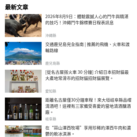
最新文章
2026年8月9日：體驗震撼人心的鬥牛與精湛
的技巧！沖繩鬥牛錦標賽日程表訊息
沖繩縣
交通鹿兒島完全指南 | 推薦的飛機、火車和渡
輪路線
鹿兒島縣
[從名古屋搭火車 30 分鐘] 介紹日本招財貓最
大產地常滑市的招財貓招財貓展覽。
愛知縣
距離名古屋僅30分鐘車程！來大垣岐阜縣品嚐
清酒吧！這裡有三家備受喜愛的當地清酒釀酒
廠。
岐阜縣
在“蒜山澤西牧場”享用珍稀的澤西牛肉和濃
鬱的軟冰淇淋。