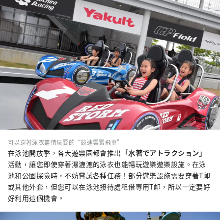
可以穿著泳衣盡情玩耍的“競速雲霄飛車”
在泳池開放季，各大遊樂園都會推出
「水著でアトラクション」
活動，讓您即使穿著濕漉漉的泳衣也能暢玩遊樂遊樂設施。在泳
池和公園探險時，不妨嘗試各種任務！部分遊樂設施需要穿著T卹
或其他外套，但您可以在泳池接待處租借專用T卹，所以一定要好
好利用這個機會。