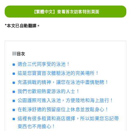
到成人可以體驗正式動力運動遊樂設施的設
施，應有盡有。此外，在鈴鹿賽車場酒店，您
【繁體中文】查看首次訪客特別頁面
可以體驗結合當地食材和傳統烹飪方法的餐
廳、使用三重縣木材和當地特色的天然溫泉，
*本文已自動翻譯。
您可以使用這些設施放鬆身心；還有以交通工
具為主題的各種客房；甚至還有家庭露營體
驗，即使是第一次來的遊客也可以安心享受。
來鈴鹿賽車場，盡情享受交通工具文化和日本
目次
中部的魅力吧！
適合三代同享受的泳池！
這是您寶寶首次體驗泳池的完美場所！
充滿挑戰的精神，讓您在泳池中盡情馳騁！
我們也歡迎熱愛游泳的人士！
公園護照可進入泳池，方便陸地和海上旅行！
在乾淨舒適的預留座位上休息並放鬆身心！
這裡有很多租賃和商店選擇，所以如果您忘記帶
東西也不用擔心！