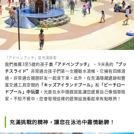
「アドベンプッチ」區充滿探索
我們推薦3至5歲的孩子
去「アドベンプッチ」
。 9米長的
“プッ
チスライド”
非常適合孩子們第一次體驗水滑梯。它擁有四條滑
道，非常適合親朋好友一起滑下來。此外，在充滿隱藏遺跡和豐
富交通工具空間的
「キッズアイランドプール」
和
「ビーチロー
ドプール」中玩耍，
光是在水中嬉戲就能讓您感覺自己像個冒險
家。不知不覺中，您會發現這裡的遊樂設施看起來有點眼熟！
充滿挑戰的精神，讓您在泳池中盡情馳騁！