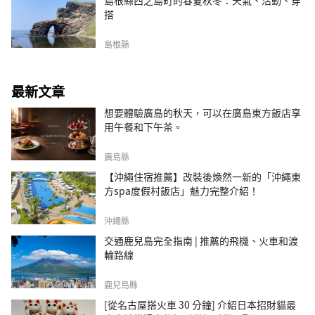
島根縣西之島町的春夏秋冬：天氣、活動、穿
搭
島根縣
最新文章
想要體驗廣島的秋天，可以在廣島東方飯店享
用午餐和下午茶。
廣島縣
【沖繩住宿推薦】改裝後煥然一新的「沖繩東
方spa度假村飯店」魅力完整介紹！
沖繩縣
交通鹿兒島完全指南 | 推薦的飛機、火車和渡
輪路線
鹿兒島縣
[從名古屋搭火車 30 分鐘] 介紹日本招財貓最