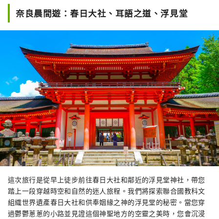
奈良晨間遊：春日大社、耳語之道、浮見堂
這次旅行是從早上徒步前往春日大社和鄰近的浮見堂神社，帶您
踏上一段穿越時空和自然的迷人旅程。我們將探索聯合國教科文
組織世界遺產春日大社和供奉姻緣之神的浮見堂的秘密。當您穿
過鬱鬱蔥蔥的小路並見證這個神聖地方的空靈之美時，您會沉浸