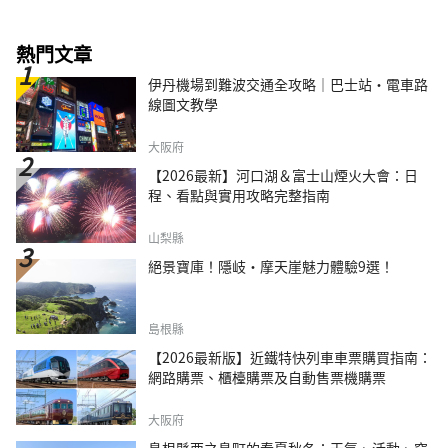
熱門文章
伊丹機場到難波交通全攻略｜巴士站・電車路
線圖文教學
大阪府
【2026最新】河口湖＆富士山煙火大會：日
程、看點與實用攻略完整指南
山梨縣
絕景寶庫！隱岐・摩天崖魅力體驗9選！
島根縣
【2026最新版】近鐵特快列車車票購買指南：
網路購票、櫃檯購票及自動售票機購票
大阪府