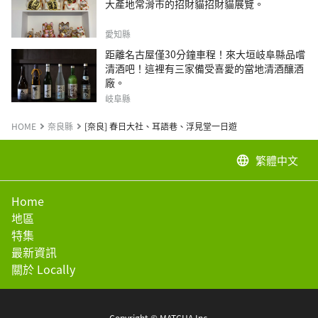
大產地常滑市的招財貓招財貓展覽。
愛知縣
距離名古屋僅30分鐘車程！來大垣岐阜縣品嚐
清酒吧！這裡有三家備受喜愛的當地清酒釀酒
廠。
岐阜縣
HOME
奈良縣
[奈良] 春日大社、耳語巷、浮見堂一日遊
繁體中文
language
Home
地區
特集
最新資訊
關於 Locally
Copyright © MATCHA Inc.