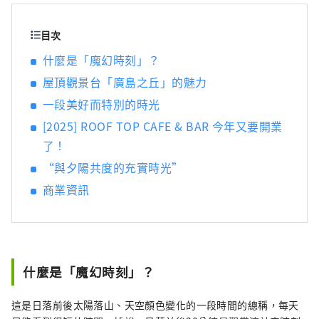
中。此外，一樓還設有販售當地喜愛的產品的
物產店和可品嚐廣島食材的咖啡廳。
目次
什麼是「魔幻時刻」？
屋頂觀景台「廣島之丘」的魅力
一段美好而特別的時光
[2025] ROOF TOP CAFE & BAR 今年又要開業
了！
“與夕陽共度的充實時光”
商業資訊
什麼是「魔幻時刻」？
這是日落前後太陽落山、天空顏色變化的一段時間的總稱，每天