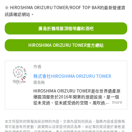
※ HIROSHIMA ORIZURU TOWER/ROOF TOP BAR的最新營運資
訊請確認網站。
廣島折鶴塔屋頂咖啡廳和酒吧
HIROSHIMA ORIZURU TOWER官方網站
作者
株式會社HIROSHIMA ORIZURU TOWER
廣島縣
HIROSHIMA ORIZURU TOWER是在世界遺產原
爆圓頂屋旁於2016年開業的旅遊設施，是一個
more
從未見過、從未感受過的空間。風吹過屋頂的展
望台，可以看到和平紀念公園、原子彈爆炸圓頂
屋，天氣好的時候甚至可以看到宮島的彌山。在
12樓的折鶴廣場，可以嘗試用特殊的摺紙折出
本文所提供的情報為採訪時的內容。文章內提到的商品、服務內容或是價格
一隻鶴，放入約50m高的玻璃折鶴牆中。此
等可能會有所更動，請實際以店家提供資訊為準。本記事的資訊基於筆者當
外，一樓還設有販售當地喜愛的產品的物產店和
時的調查和撰寫。文章發佈後，產品或服務的內容和價格可能會有變更，在