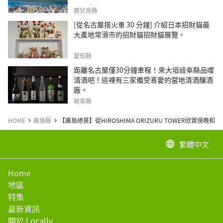
鹿兒島縣
[從名古屋搭火車 30 分鐘] 介紹日本招財貓最
大產地常滑市的招財貓招財貓展覽。
愛知縣
距離名古屋僅30分鐘車程！來大垣岐阜縣品嚐
清酒吧！這裡有三家備受喜愛的當地清酒釀酒
廠。
岐阜縣
HOME
廣島縣
【廣島絕景】從HIROSHIMA ORIZURU TOWER欣賞傍晚和
繁體中文
language
Home
地區
特集
最新資訊
關於 Locally