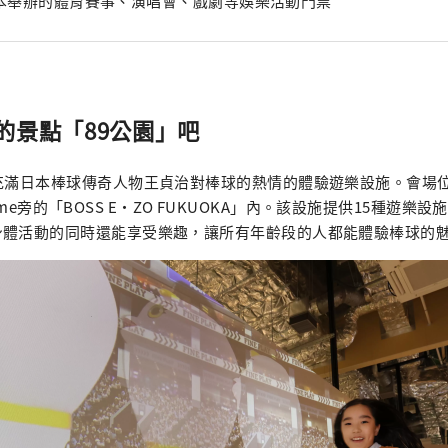
本舉辦的體育賽事、演唱會、戲劇等娛樂活動門票
的景點「89公園」吧
座充滿日本棒球傳奇人物王貞治對棒球的熱情的體驗遊樂設施。會場
ay Dome旁的「BOSS E・ZO FUKUOKA」內。該設施提供15種遊
身體活動的同時還能享受樂趣，讓所有年齡段的人都能體驗棒球的