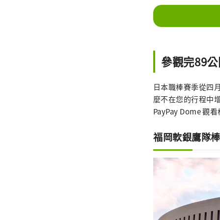
參觀完89
日本職棒賽季從四
麼不在您的行程中增
PayPay Dome 
福岡軟銀鷹隊棒球比