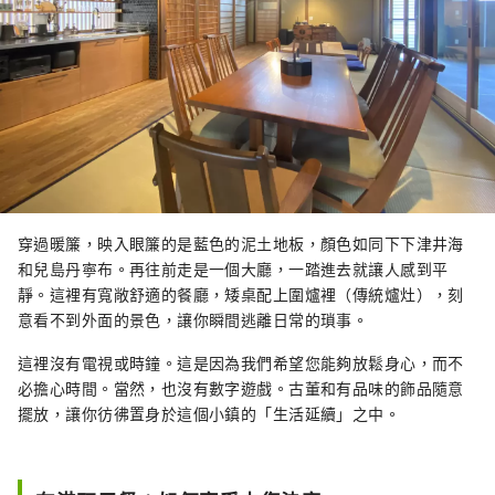
穿過暖簾，映入眼簾的是藍色的泥土地板，顏色如同下下津井海
和兒島丹寧布。再往前走是一個大廳，一踏進去就讓人感到平
靜。這裡有寬敞舒適的餐廳，矮桌配上圍爐裡（傳統爐灶），刻
意看不到外面的景色，讓你瞬間逃離日常的瑣事。
這裡沒有電視或時鐘。這是因為我們希望您能夠放鬆身心，而不
必擔心時間。當然，也沒有數字遊戲。古董和有品味的飾品隨意
擺放，讓你彷彿置身於這個小鎮的「生活延續」之中。