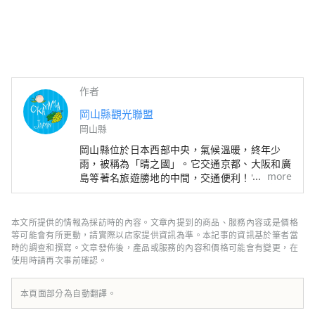
作者
岡山縣觀光聯盟
岡山縣
岡山縣位於日本西部中央，氣候溫暖​​，終年少
雨，被稱為「晴之國」。它交通京都、大阪和廣
more
島等著名旅遊勝地的中間，交通便利！它也是經
由瀨戶通往四國的門戶。 岡山縣也被稱為“水
果岡山”，在瀨戶內溫暖的氣候下，陽光照射的
水果，無論甜度、香氣還是風味，都是最高品質
本文所提供的情報為採訪時的內容。文章內提到的商品、服務內容或是價格
的。 您可以品嚐白桃、麝香葡萄、先鋒葡萄等
等可能會有所更動，請實際以店家提供資訊為準。本記事的資訊基於筆者當
當季水果！ 岡山還擁有世界級的旅遊景點，包
時的調查和撰寫。文章發佈後，產品或服務的內容和價格可能會有變更，在
使用時請再次事前確認。
括岡山城、日本三大名園之一的岡山後樂園以及
擁有歷史、文化和藝術的倉敷美觀地區！
本頁面部分為自動翻譯。