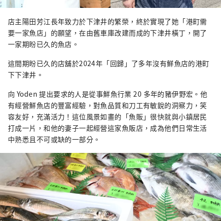
店主陽田芳江長年致力於下津井的繁榮，終於實現了她「港町需
要一家魚店」的願望，在由舊車庫改建而成的下津井橫丁，開了
一家期盼已久的魚店。
這間期盼已久的店舖於2024年「回歸」了多年沒有鮮魚店的港町
下下津井。
向 Yoden 提出要求的人是從事鮮魚行業 20 多年的豬伊野宏。他
有經營鮮魚店的豐富經驗，對魚品質和刀工有敏銳的洞察力，笑
容友好，充滿活力！這位風景如畫的「魚販」很快就與小鎮居民
打成一片，和他的妻子一起經營這家魚販店，成為他們日常生活
中熟悉且不可或缺的一部分。