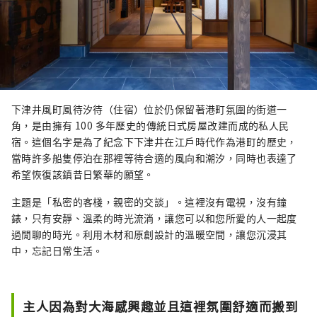
下津井風町風待汐待（住宿）位於仍保留著港町氛圍的街道一
角，是由擁有 100 多年歷史的傳統日式房屋改建而成的私人民
宿。這個名字是為了紀念下下津井在江戶時代作為港町的歷史，
當時許多船隻停泊在那裡等待合適的風向和潮汐，同時也表達了
希望恢復該鎮昔日繁華的願望。
主題是「私密的客棧，親密的交談」。這裡沒有電視，沒有鐘
錶，只有安靜、溫柔的時光流淌，讓您可以和您所愛的人一起度
過閒聊的時光。利用木材和原創設計的溫暖空間，讓您沉浸其
中，忘記日常生活。
主人因為對大海感興趣並且這裡氛圍舒適而搬到