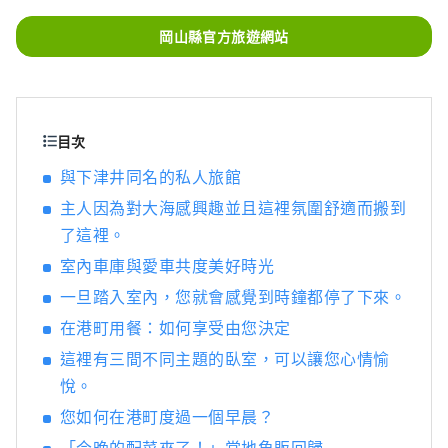
照射的水果，無論甜度、香氣還是風味，都是
最高品質的。 您可以品嚐白桃、麝香葡萄、先
岡山縣官方旅遊網站
鋒葡萄等當季水果！ 岡山還擁有世界級的旅遊
景點，包括岡山城、日本三大名園之一的岡山
後樂園以及擁有歷史、文化和藝術的倉敷美觀
地區！
目次
與下津井同名的私人旅館
主人因為對大海感興趣並且這裡氛圍舒適而搬到
了這裡。
室內車庫與愛車共度美好時光
一旦踏入室內，您就會感覺到時鐘都停了下來。
在港町用餐：如何享受由您決定
這裡有三間不同主題的臥室，可以讓您心情愉
悅。
您如何在港町度過一個早晨？
「今晚的配菜來了！」當地魚販回歸