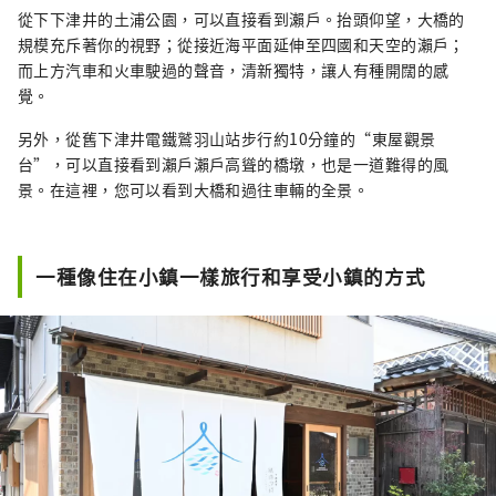
從下下津井的土浦公園，可以直接看到瀨戶。抬頭仰望，大橋的
規模充斥著你的視野；從接近海平面延伸至四國和天空的瀨戶；
而上方汽車和火車駛過的聲音，清新獨特，讓人有種開闊的感
覺。
另外，從舊下津井電鐵鷲羽山站步行約10分鐘的“東屋觀景
台”，可以直接看到瀨戶瀨戶高聳的橋墩，也是一道難得的風
景。在這裡，您可以看到大橋和過往車輛的全景。
一種像住在小鎮一樣旅行和享受小鎮的方式