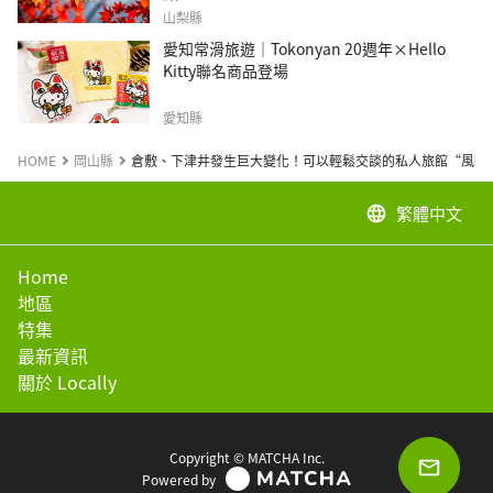
山梨縣
愛知常滑旅遊｜Tokonyan 20週年×Hello
Kitty聯名商品登場
愛知縣
HOME
岡山縣
倉敷、下津井發生巨大變化！可以輕鬆交談的私人旅館“風町
繁體中文
language
Home
地區
特集
最新資訊
關於 Locally
Copyright © MATCHA Inc.
Powered by