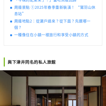
周邊景點 ①2025年春季重新裝潢！ “鷲羽山休
息站”
周邊地點2：從瀨戶過來？從下面？先選哪一
個？
一種像住在小鎮一樣旅行和享受小鎮的方式
與下津井同名的私人旅館