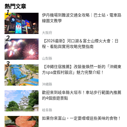
熱門文章
伊丹機場到難波交通全攻略｜巴士站・電車路
線圖文教學
大阪府
【2026最新】河口湖＆富士山煙火大會：日
程、看點與實用攻略完整指南
山梨縣
【沖繩住宿推薦】改裝後煥然一新的「沖繩東
方spa度假村飯店」魅力完整介紹！
沖繩縣
歡迎來到岐阜縣大垣市！車站步行範圍內推薦
的4個旅遊景點
岐阜縣
如果你來富山，一定要嚐嚐這些美味的食物！