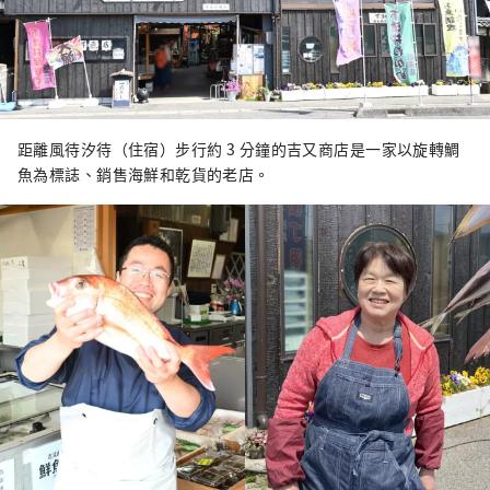
距離風待汐待（住宿）步行約 3 分鐘的吉又商店是一家以旋轉鯛
魚為標誌、銷售海鮮和乾貨的老店。