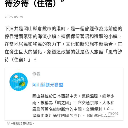
待汐待（住宿）”
2025.05.29
下津井是岡山縣倉敷市的港町，是一個曾經作為北前船的
停靠港而繁榮的海濱小鎮。這個保留著昭和遺蹟的小鎮，
在當地居民和移民的努力下，文化和新思想不斷融合，正
在發生巨大的變化。象徵這改變的就是私人旅館「風待汐
待（住宿）」。
作者
岡山縣觀光聯盟
岡山縣位於日本西部中央，氣候溫暖​​，終年少
雨，被稱為「晴之國」。它交通京都、大阪和
廣島等著名旅遊勝地的中間，交通便利！它也
more
是經由瀨戶通往四國的門戶。 岡山縣也被稱為
“水果岡山”，在瀨戶內溫暖的氣候下，陽光
本服務包含贊助廣告。