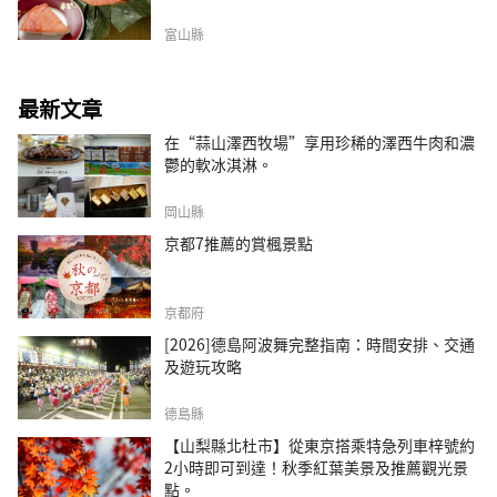
富山縣
最新文章
在“蒜山澤西牧場”享用珍稀的澤西牛肉和濃
鬱的軟冰淇淋。
岡山縣
京都7推薦的賞楓景點
京都府
[2026]德島阿波舞完整指南：時間安排、交通
及遊玩攻略
德島縣
【山梨縣北杜市】從東京搭乘特急列車梓號約
2小時即可到達！秋季紅葉美景及推薦觀光景
點。