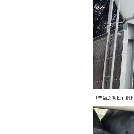
「幸福之香松」飼