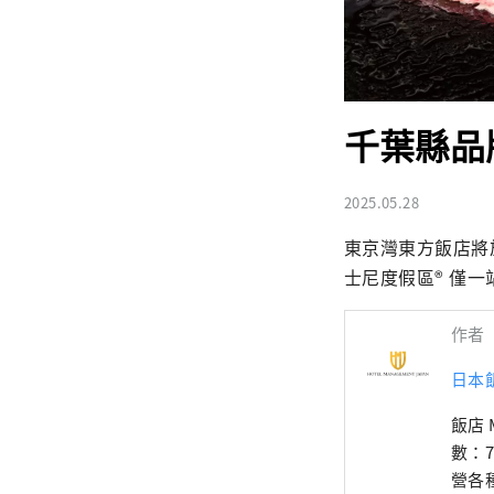
千葉縣品
2025.05.28
東京灣東方飯店將於
士尼度假區® 僅
作者
日本
飯店 
數：
營各