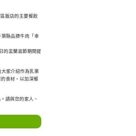
這家社區飯店的主要餐飲
千葉縣品牌牛肉「幸
17 日的盂蘭盆節期間提
向大家介紹作為乳業
單的食材，以加深餐
。
念品。請與您的家人、