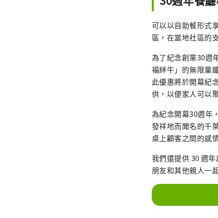
30週年餐
可以以自助餐形式享用
區，在當地社區的
為了紀念創業30
福絆牛」的無限量
此優惠將於開幕紀念日 
供，以便家人可以
為紀念開幕30週
發祥地而聞名的千
桌上顧客之間的感
我們還提供 30 
朋友和其他親人一