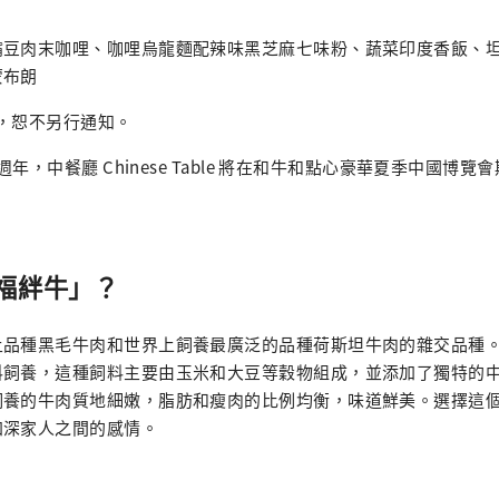
嘴豆肉末咖哩、咖哩烏龍麵配辣味黑芝麻七味粉、蔬菜印度香飯、
蒙布朗
，恕不另行通知。
 週年，中餐廳 Chinese Table 將在和牛和點心豪華夏季中國博
福絆牛」？
土品種黑毛牛肉和世界上飼養最廣泛的品種荷斯坦牛肉的雜交品種
飼養，這種飼料主要由玉米和大豆等穀物組成，並添加了獨特的中
飼養的牛肉質地細嫩，脂肪和瘦肉的比例均衡，味道鮮美。選擇這
加深家人之間的感情。