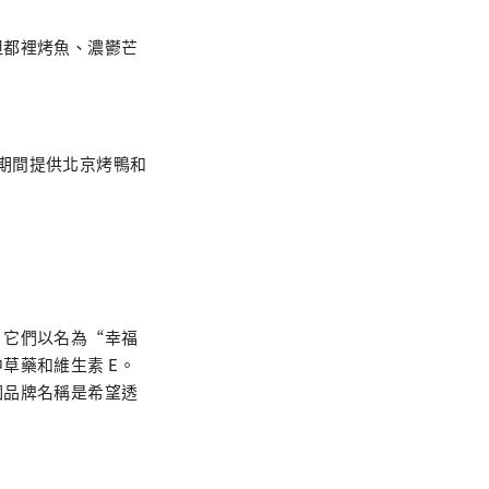
坦都裡烤魚、濃鬱芒
覽會期間提供北京烤鴨和
。它們以名為“幸福
草藥和維生素 E。
個品牌名稱是希望透