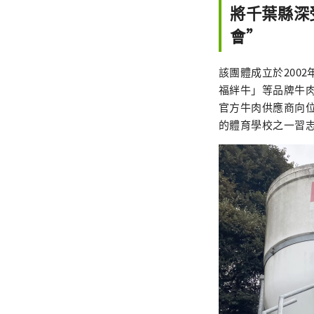
將千葉縣深
會”
該團體成立於200
福絆牛」等品牌牛肉
官方牛肉供應商向
的體育學校之一習志