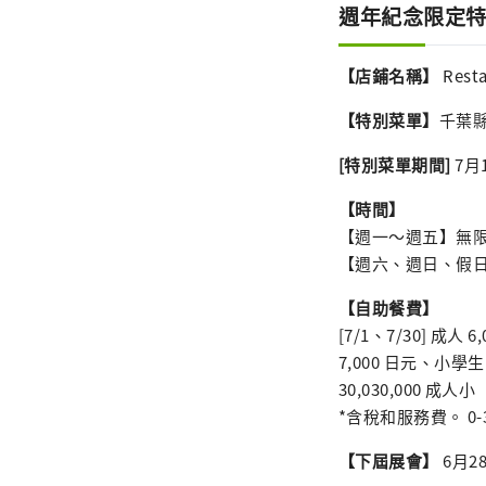
週年紀念限定
【店鋪名稱】
Resta
【特別菜單】
千葉
[特別菜單期間]
7月
【時間】
【週一～週五】無限量 
【週六、週日、假日】1
【自助餐費】
[7/1、7/30] 成人 
7,000 日元、小學生 4
30,030,000 成人小
*含稅和服務費。 0
【下屆展會】
6月2