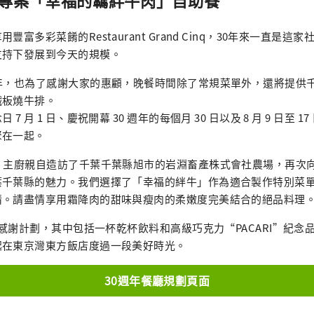
廳專案「幸福的羈絆牛肉」自助餐
豐富多彩菜餚的Restaurant Grand Cinq，30年來一直是
支持下發展到今天的規模。
週年，也為了感謝大家的惠顧，晚餐時間除了常規菜單外，還將提供
鐵板燒牛排。
7 月 1 日、慶祝開幕 30 週年的每個月 30 日以及 8 月 9 日至 
聚在一起。
年，主廚親自造訪了千葉千葉縣旭市的岩淵畜產株式會社農場，再次
葉千葉縣的魅力。我們選擇了「幸福的絆牛」作為適合製作特別菜
情。請盡情享用霜降肉的甜味與瘦肉的柔嫩度完美結合的絕品料理
週年感謝計劃，其中包括一杯乾杯飲料和高級巧克力“PACARI”紀
起在東京灣東方飯店度過一段美好時光。
30週年餐廳規劃頁面