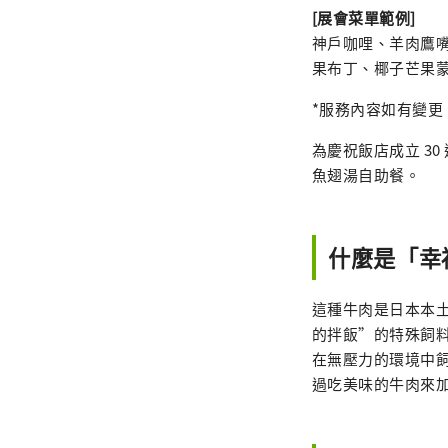
[展會菜單範例]
神戶咖哩、羊肉鷹
果布丁、椰子芒果
*服務內容如有變更
為慶祝飯店成立 30
魚翅湯自助餐。
什麼是「幸
這種牛肉是日本本
的拌飯”的特殊飼料
在無壓力的環境中
過吃美味的牛肉來