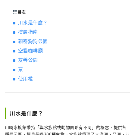
都市，這裡有匯集日本主要店舖的購物中心，
也有當地人聚集的繁華鬧區，可以體驗到真正
目次
的日本都市生活。 這座城市以夜間工廠景觀而
川水是什麼？
聞名，該景觀誕生於支撐日本經濟快速增長的
樓層指南
工業區，但它也作為東海道五十三次之一而繁
榮起來。 東海道是東京到京都的主要幹道，由
親密狗狗公園
江戶幕府的幕府將軍開發。專門紀念人氣動漫
空貓咖啡廳
《哆啦 A 夢》的博物館也很受歡迎。 我們會介
紹一些受歡迎的旅遊景點和活動。 ◇ 川崎市的
友善公園
工廠夜景 支撐日本經濟高度成長時期的工業
票
區。工廠每天24小時運轉，晚上工作燈亮起，
使用權
讓這裡變成鑲滿寶石的奇幻世界。您可以搭乘
巴士遊覽或遊船遊覽來體驗這種「工廠夜
景」。 ◇生田綠地 雖然它位於距離東京僅幾分
鐘路程的城市，但卻擁有壯觀的自然風光，包
括成排的水杉樹。在日本民居博物館，您可以
川水是什麼？
體驗25座被指定為文化財產的古民居，可以體
驗當地傳統的藍染工藝，還有一座專門紀念人
川崎水族館秉持「與水族館或動物園略有不同」的概念，提供各
氣前衛藝術家岡本太郎的博物館。春天還可以
種展示區，棲息超過300種生物。水族館重現了大洋洲、亞洲、非