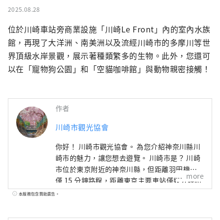
2025.08.28
位於川崎車站旁商業設施「川崎Le Front」內的室內水族
館，再現了大洋洲、南美洲以及流經川崎市的多摩川等世
界頂級水岸景觀，展示著種類繁多的生物。此外，您還可
以在「寵物狗公園」和「空貓咖啡館」與動物親密接觸！
作者
川崎市觀光協會
你好！ 川崎市觀光協會。 為您介紹神奈川縣川
崎市的魅力，讓您想去遊覽。 川崎市是？ 川崎
市位於東京附近的神奈川縣，但距離羽田機場
more
僅 15 分鐘路程，距離東京主要車站僅幾分鐘路
程，而且靠近橫濱、鎌倉和箱根，是一個人口
本服務包含贊助廣告。
達 154 萬的熱門通勤城鎮。雖然距離東京、橫
濱較近，但這裡卻是一座只有內行人知道的大