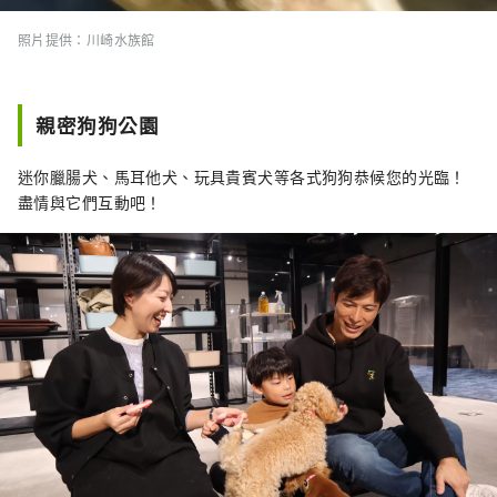
照片提供：川崎水族館
親密狗狗公園
迷你臘腸犬、馬耳他犬、玩具貴賓犬等各式狗狗恭候您的光臨！
盡情與它們互動吧！