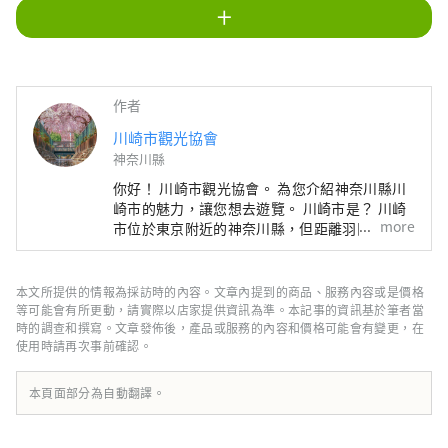
十
作者
川崎市觀光協會
神奈川縣
你好！ 川崎市觀光協會。 為您介紹神奈川縣川
崎市的魅力，讓您想去遊覽。 川崎市是？ 川崎
more
市位於東京附近的神奈川縣，但距離羽田機場僅
15 分鐘路程，距離東京主要車站僅幾分鐘路
程，而且靠近橫濱、鎌倉和箱根，是一個人口達
154 萬的熱門通勤城鎮。雖然距離東京、橫濱較
本文所提供的情報為採訪時的內容。文章內提到的商品、服務內容或是價格
近，但這裡卻是一座只有內行人知道的大都市，
等可能會有所更動，請實際以店家提供資訊為準。本記事的資訊基於筆者當
這裡有匯集日本主要店舖的購物中心，也有當地
時的調查和撰寫。文章發佈後，產品或服務的內容和價格可能會有變更，在
使用時請再次事前確認。
人聚集的繁華鬧區，可以體驗到真正的日本都市
生活。 這座城市以夜間工廠景觀而聞名，該景
觀誕生於支撐日本經濟快速增長的工業區，但它
本頁面部分為自動翻譯。
也作為東海道五十三次之一而繁榮起來。 東海
道是東京到京都的主要幹道，由江戶幕府的幕府
將軍開發。專門紀念人氣動漫《哆啦 A 夢》的