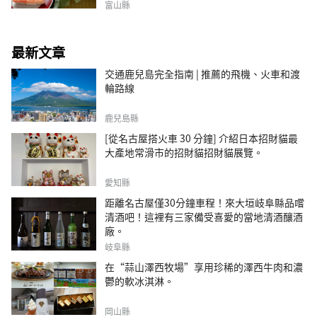
富山縣
最新文章
交通鹿兒島完全指南 | 推薦的飛機、火車和渡
輪路線
鹿兒島縣
[從名古屋搭火車 30 分鐘] 介紹日本招財貓最
大產地常滑市的招財貓招財貓展覽。
愛知縣
距離名古屋僅30分鐘車程！來大垣岐阜縣品嚐
清酒吧！這裡有三家備受喜愛的當地清酒釀酒
廠。
岐阜縣
在“蒜山澤西牧場”享用珍稀的澤西牛肉和濃
鬱的軟冰淇淋。
岡山縣