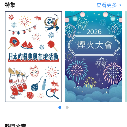
特集
查看更多
博物館也很受歡迎。 我們會介紹一些受歡迎的
旅遊景點和活動。 ◇ 川崎市的工廠夜景 支撐日
本經濟高度成長時期的工業區。工廠每天24小
時運轉，晚上工作燈亮起，讓這裡變成鑲滿寶石
的奇幻世界。您可以搭乘巴士遊覽或遊船遊覽來
體驗這種「工廠夜景」。 ◇生田綠地 雖然它位
於距離東京僅幾分鐘路程的城市，但卻擁有壯觀
的自然風光，包括成排的水杉樹。在日本民居博
物館，您可以體驗25座被指定為文化財產的古
民居，可以體驗當地傳統的藍染工藝，還有一座
專門紀念人氣前衛藝術家岡本太郎的博物館。春
天還可以欣賞櫻花。 ◇川崎市藤子·F·不二雄
博物館 館內展示著深受世界各地、尤其是亞洲
地區喜愛的漫畫《多啦 A 夢》的作者藤子·F·
不二雄的原畫以及藤子·F·不二雄曾經使用過
的桌子。設施內還設有真人大小的商品，並允許
遊客品嚐故事中的食物，讓人能夠沉浸在作品的
世界中。 ◇ 川崎山王節 這是川崎地區最大的節
日，每年八月在稻毛神社舉行，亮點是大型神轎
遊行。 ◇金馬拉節 金山神社的節慶是在四月第
一個星期日舉行的。人們會抬著形狀像陰莖的便
攜式神轎參加祭祀，該節日以祈求生育和找到伴
熱門文章