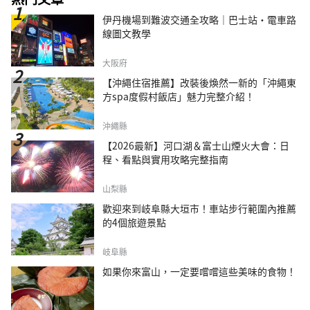
侶而聞名，吸引了許多外國遊客。
伊丹機場到難波交通全攻略｜巴士站・電車路
線圖文教學
大阪府
【沖繩住宿推薦】改裝後煥然一新的「沖繩東
方spa度假村飯店」魅力完整介紹！
沖繩縣
【2026最新】河口湖＆富士山煙火大會：日
程、看點與實用攻略完整指南
山梨縣
歡迎來到岐阜縣大垣市！車站步行範圍內推薦
的4個旅遊景點
岐阜縣
如果你來富山，一定要嚐嚐這些美味的食物！