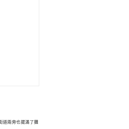
街道兩旁也擺滿了攤