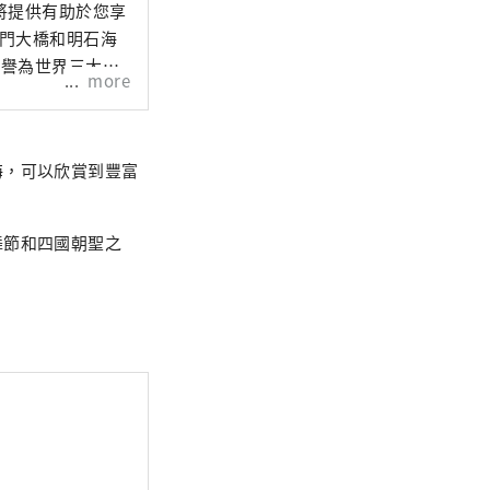
將提供有助於您享
鳴門大橋和明石海
被譽為世界三大水
more
海，可以欣賞到豐富
舞節和四國朝聖之