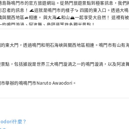
德島縣鳴門市的官方旅遊網站。從熱門旅遊景點到極客訊息，我們
影忍者的訊息！ 🌊這就是鳴門市的樣子🍠 四國的東入口。透過大
橋與關西地區🚙相連。 與大海🌊和山🏔一起享受大自然！ 這裡有
一的鳴門漩渦、阿波舞、參拜道等許多觀光景點！
國的東大門，透過鳴門和明石海峽與關西地區相連。鳴門市有山有
遊景點，包括據說是世界三大鳴門漩渦之一的鳴門漩渦，以及阿波
辦的鳴鳴門市Naruto Awaodori。
waodori什麼？