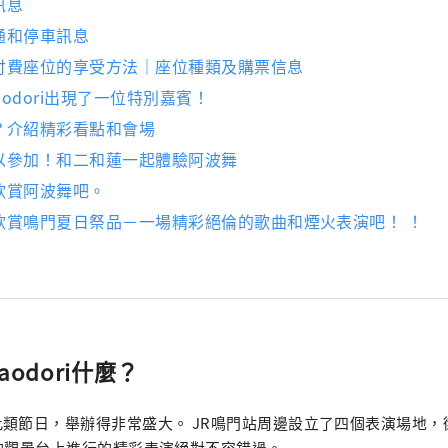
訊息
通和停車訊息
付費座位的享受方法｜座位種類及購票信息
Awaodori出現了一位特別嘉賓！
？介紹精彩看點和會場
以參加！和二和蓮一起體驗阿波舞
欣賞阿波舞吧。
欣賞鳴門夏日祭品－一場精彩絕倫的歌曲和煙火表演吧！ ！
waodori什麼？
類節日，舉辦得非常盛大。 JR鳴門站周邊設立了四個表演場地，
的觀景台上進行的精彩表演絕對不容錯過。