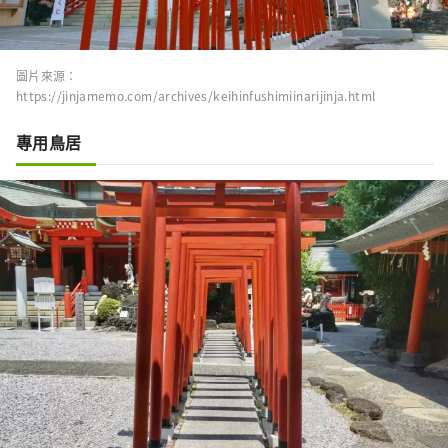
圖片來源：
https://jinjamemo.com/archives/keihinfushimiinarijinja.html
專用鳥居