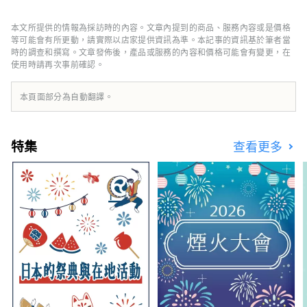
程，而且靠近橫濱、鎌倉和箱根，是一個人口達
154 萬的熱門通勤城鎮。雖然距離東京、橫濱較
本文所提供的情報為採訪時的內容。文章內提到的商品、服務內容或是價格
近，但這裡卻是一座只有內行人知道的大都市，
等可能會有所更動，請實際以店家提供資訊為準。本記事的資訊基於筆者當
這裡有匯集日本主要店舖的購物中心，也有當地
時的調查和撰寫。文章發佈後，產品或服務的內容和價格可能會有變更，在
使用時請再次事前確認。
人聚集的繁華鬧區，可以體驗到真正的日本都市
生活。 這座城市以夜間工廠景觀而聞名，該景
觀誕生於支撐日本經濟快速增長的工業區，但它
本頁面部分為自動翻譯。
也作為東海道五十三次之一而繁榮起來。 東海
道是東京到京都的主要幹道，由江戶幕府的幕府
將軍開發。專門紀念人氣動漫《哆啦 A 夢》的
特集
查看更多
博物館也很受歡迎。 我們會介紹一些受歡迎的
旅遊景點和活動。 ◇ 川崎市的工廠夜景 支撐日
本經濟高度成長時期的工業區。工廠每天24小
時運轉，晚上工作燈亮起，讓這裡變成鑲滿寶石
的奇幻世界。您可以搭乘巴士遊覽或遊船遊覽來
體驗這種「工廠夜景」。 ◇生田綠地 雖然它位
於距離東京僅幾分鐘路程的城市，但卻擁有壯觀
的自然風光，包括成排的水杉樹。在日本民居博
物館，您可以體驗25座被指定為文化財產的古
民居，可以體驗當地傳統的藍染工藝，還有一座
專門紀念人氣前衛藝術家岡本太郎的博物館。春
天還可以欣賞櫻花。 ◇川崎市藤子·F·不二雄