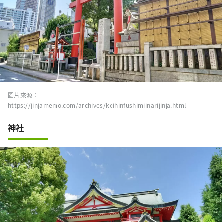
圖片來源：
https://jinjamemo.com/archives/keihinfushimiinarijinja.html
神社