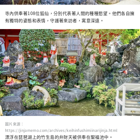
寺內供奉著108位狐仙，分別代表著人間的種種慾望。他們各自擁
有獨特的姿態和表情，守護著來訪者，寓意深遠。
圖片來源：
https://jinjamemo.com/archives/keihinfushimiinarijinja.html
漂浮在琵琶湖上的竹生島的弁財天被供奉在聖福池中。