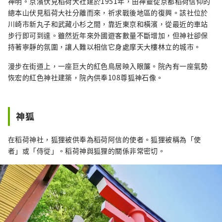
神明。京濱伏見稻荷大社建於1951年，由神靈從京都稻荷信仰的
驗當地傳統的藍染工藝，還有一座專門紀念人
總本山伏見稻荷大社分離而來，祈求戰後地區的復興。該社位於
氣前衛藝術家岡本太郎的博物館。春天還可以
川崎市新丸子和武藏小杉之間，靠近東京和橫濱，從最近的車站
欣賞櫻花。 ◇川崎市藤子·F·不二雄博物館
步行即可到達。雖然近年來外國遊客數量不斷增加，但神社卻保
館內展示著深受世界各地、尤其是亞洲地區喜
持著寧靜的氛圍，讓人難以相信它身處摩天大樓林立的城市。
愛的漫畫《多啦 A 夢》的作者藤子·F·不二雄
漫步在街道上，一座巨大的紅色鳥居映入眼簾。院內有一座氣勢
的原畫以及藤子·F·不二雄曾經使用過的桌
恢宏的紅色神社建築，院內供奉108尊狐神石像。
子。設施內還設有真人大小的商品，並允許遊
客品嚐故事中的食物，讓人能夠沉浸在作品的
世界中。 ◇ 川崎山王節 這是川崎地區最大的節
日，每年八月在稻毛神社舉行，亮點是大型神
神狐
轎遊行。 ◇金馬拉節 金山神社的節慶是在四月
第一個星期日舉行的。人們會抬著形狀像陰莖
在稻荷神社，狐狸被供奉為稻荷阿信的使者。狐狸被稱為「使
的便攜式神轎參加祭祀，該節日以祈求生育和
者」或「侍從」。稻荷神與狐狸的關係非常密切。
找到伴侶而聞名，吸引了許多外國遊客。