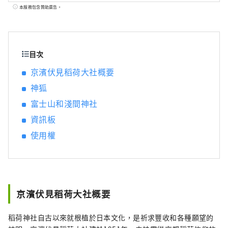
程，而且靠近橫濱、鎌倉和箱根，是一個人口
本服務包含贊助廣告。
達 154 萬的熱門通勤城鎮。雖然距離東京、橫
濱較近，但這裡卻是一座只有內行人知道的大
都市，這裡有匯集日本主要店舖的購物中心，
也有當地人聚集的繁華鬧區，可以體驗到真正
目次
的日本都市生活。 這座城市以夜間工廠景觀而
京濱伏見稻荷大社概要
聞名，該景觀誕生於支撐日本經濟快速增長的
神狐
工業區，但它也作為東海道五十三次之一而繁
榮起來。 東海道是東京到京都的主要幹道，由
富士山和淺間神社
江戶幕府的幕府將軍開發。專門紀念人氣動漫
資訊板
《哆啦 A 夢》的博物館也很受歡迎。 我們會介
紹一些受歡迎的旅遊景點和活動。 ◇ 川崎市的
使用權
工廠夜景 支撐日本經濟高度成長時期的工業
區。工廠每天24小時運轉，晚上工作燈亮起，
讓這裡變成鑲滿寶石的奇幻世界。您可以搭乘
巴士遊覽或遊船遊覽來體驗這種「工廠夜
景」。 ◇生田綠地 雖然它位於距離東京僅幾分
京濱伏見稻荷大社概要
鐘路程的城市，但卻擁有壯觀的自然風光，包
括成排的水杉樹。在日本民居博物館，您可以
稻荷神社自古以來就根植於日本文化，是祈求豐收和各種願望的
體驗25座被指定為文化財產的古民居，可以體