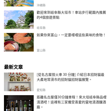
沖繩縣
歡迎來到岐阜縣大垣市！車站步行範圍內推薦
的4個旅遊景點
岐阜縣
如果你來富山，一定要嚐嚐這些美味的食物！
富山縣
最新文章
[從名古屋搭火車 30 分鐘] 介紹日本招財貓最
大產地常滑市的招財貓招財貓展覽。
愛知縣
距離名古屋僅30分鐘車程！來大垣岐阜縣品嚐
清酒吧！這裡有三家備受喜愛的當地清酒釀酒
廠。