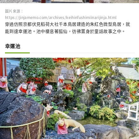
圖片來源：
https://jinjamemo.com/archives/keihinfushimiinarijinja.html
穿過仿照京都伏見稻荷大社千本鳥居建造的朱紅色微型鳥居，就
能到達幸運池。池中棲息著狐仙，彷彿置身於童話故事之中。
幸運池