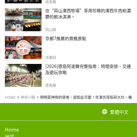
岐阜縣
在“蒜山澤西牧場”享用珍稀的澤西牛肉和濃
鬱的軟冰淇淋。
岡山縣
京都7推薦的賞楓景點
京都府
[2026]德島阿波舞完整指南：時間安排、交通
及遊玩攻略
德島縣
HOME
神奈川縣
明明是神明的使者，卻如此可愛！京濱伏見稻荷大社，偶遇
繁體中文
language
Home
地區