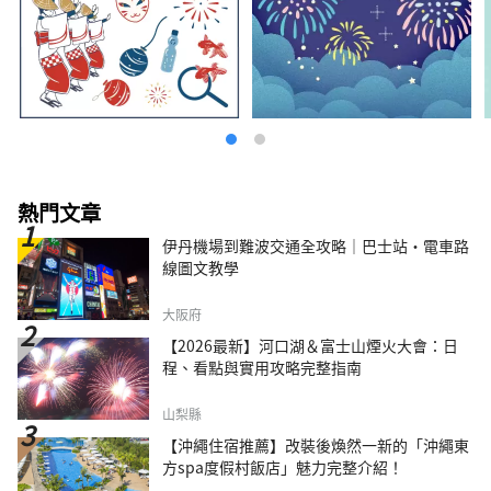
博物館 館內展示著深受世界各地、尤其是亞洲
地區喜愛的漫畫《多啦 A 夢》的作者藤子·F·
不二雄的原畫以及藤子·F·不二雄曾經使用過
的桌子。設施內還設有真人大小的商品，並允許
遊客品嚐故事中的食物，讓人能夠沉浸在作品的
世界中。 ◇ 川崎山王節 這是川崎地區最大的節
日，每年八月在稻毛神社舉行，亮點是大型神轎
遊行。 ◇金馬拉節 金山神社的節慶是在四月第
一個星期日舉行的。人們會抬著形狀像陰莖的便
攜式神轎參加祭祀，該節日以祈求生育和找到伴
熱門文章
侶而聞名，吸引了許多外國遊客。
伊丹機場到難波交通全攻略｜巴士站・電車路
線圖文教學
大阪府
【2026最新】河口湖＆富士山煙火大會：日
程、看點與實用攻略完整指南
山梨縣
【沖繩住宿推薦】改裝後煥然一新的「沖繩東
方spa度假村飯店」魅力完整介紹！