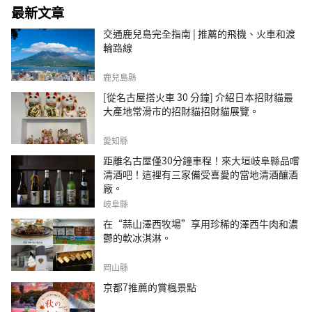
最新文章
交通鹿兒島完全指南 | 推薦的飛機、火車和渡
輪路線
鹿兒島縣
[從名古屋搭火車 30 分鐘] 介紹日本招財貓最
大產地常滑市的招財貓招財貓展覽。
愛知縣
距離名古屋僅30分鐘車程！來大垣岐阜縣品嚐
清酒吧！這裡有三家備受喜愛的當地清酒釀酒
廠。
岐阜縣
在“蒜山澤西牧場”享用珍稀的澤西牛肉和濃
鬱的軟冰淇淋。
岡山縣
京都7推薦的賞楓景點