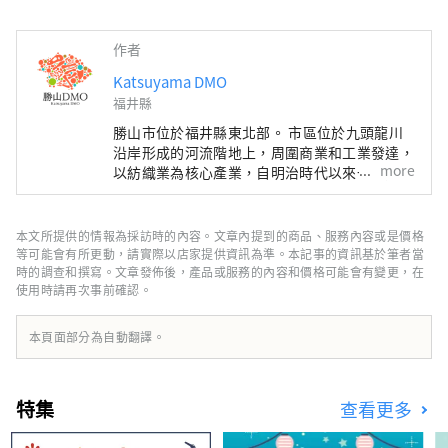
作者
Katsuyama DMO
福井縣
勝山市位於福井縣東北部。 市區位於九頭龍川
沿岸形成的河流階地上，周圍商業和工業發達，
more
以紡織業為核心產業，自明治時代以來一直是當
地產業，農村地區也如此水源充足，綠化豐富，
自古以來農業和林業就很活躍。 我們公司是一
家DMO（旅遊社區發展公司），與當地社區合
本文所提供的情報為採訪時的內容。文章內提到的商品、服務內容或是價格
作開發旅遊區。 勝山市是恐龍博物館、平泉寺
等可能會有所更動，請實際以店家提供資訊為準。本記事的資訊基於筆者當
等魅力旅遊景點的寶庫！針對來勝山的顧客，我
時的調查和撰寫。文章發佈後，產品或服務的內容和價格可能會有變更，在
使用時請再次事前確認。
們提供導覽服務，讓更多的人體驗勝山、位於恐
龍博物館停車場的「Geo Terminal」以及於
2017年開業的「路邊休息站恐龍谷勝山」的營
本頁面部分為自動翻譯。
運情況。年6月。 我們也積極迎接以旅遊業為中
心的新事業的挑戰，以振興勝勝山町。
特集
查看更多