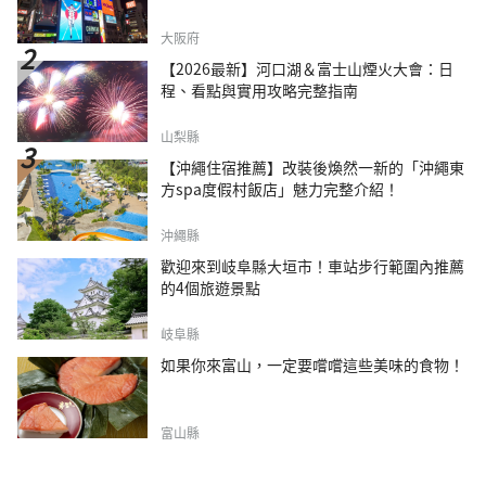
大阪府
【2026最新】河口湖＆富士山煙火大會：日
程、看點與實用攻略完整指南
山梨縣
【沖繩住宿推薦】改裝後煥然一新的「沖繩東
方spa度假村飯店」魅力完整介紹！
沖繩縣
歡迎來到岐阜縣大垣市！車站步行範圍內推薦
的4個旅遊景點
岐阜縣
如果你來富山，一定要嚐嚐這些美味的食物！
富山縣