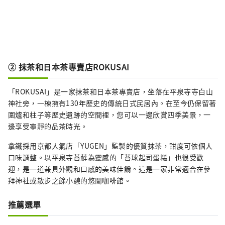
② 抹茶和日本茶專賣店ROKUSAI
「ROKUSAI」是一家抹茶和日本茶專賣店，坐落在平泉寺寺白山
神社旁，一棟擁有130年歷史的傳統日式民居內。在至今仍保留著
圍爐和柱子等歷史遺跡的空間裡，您可以一邊欣賞四季美景，一
邊享受寧靜的品茶時光。
拿鐵採用京都人氣店「YUGEN」監製的優質抹茶，甜度可依個人
口味調整。以平泉寺苔蘚為靈感的「苔球起司蛋糕」也很受歡
迎，是一道兼具外觀和口感的美味佳餚。這是一家非常適合在參
拜神社或散步之餘小憩的悠閒咖啡館。
推薦選單