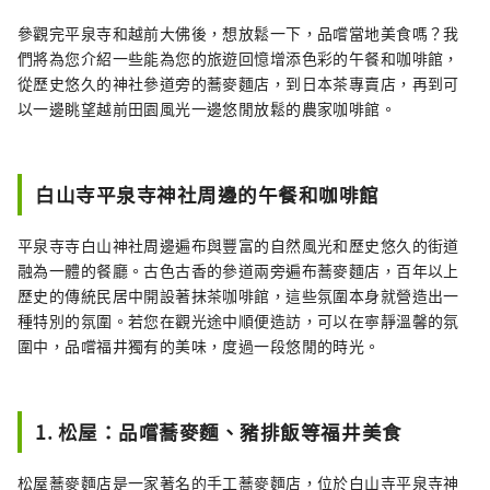
公司是一家DMO（旅遊社區發展公司），與當
地社區合作開發旅遊區。 勝山市是恐龍博物
參觀完平泉寺和越前大佛後，想放鬆一下，品嚐當地美食嗎？我
館、平泉寺等魅力旅遊景點的寶庫！針對來勝
們將為您介紹一些能為您的旅遊回憶增添色彩的午餐和咖啡館，
山的顧客，我們提供導覽服務，讓更多的人體
從歷史悠久的神社參道旁的蕎麥麵店，到日本茶專賣店，再到可
驗勝山、位於恐龍博物館停車場的「Geo
以一邊眺望越前田園風光一邊悠閒放鬆的農家咖啡館。
Terminal」以及於2017年開業的「路邊休息站
恐龍谷勝山」的營運情況。年6月。 我們也積極
迎接以旅遊業為中心的新事業的挑戰，以振興
白山寺平泉寺神社周邊的午餐和咖啡館
勝勝山町。
平泉寺寺白山神社周邊遍布與豐富的自然風光和歷史悠久的街道
融為一體的餐廳。古色古香的參道兩旁遍布蕎麥麵店，百年以上
歷史的傳統民居中開設著抹茶咖啡館，這些氛圍本身就營造出一
種特別的氛圍。若您在觀光途中順便造訪，可以在寧靜溫馨的氛
圍中，品嚐福井獨有的美味，度過一段悠閒的時光。
1. 松屋：品嚐蕎麥麵、豬排飯等福井美食
松屋蕎麥麵店是一家著名的手工蕎麥麵店，位於白山寺平泉寺神