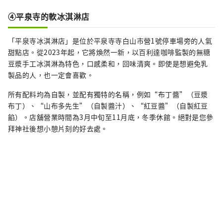
④平泉寺的軟冰淇淋店
「平泉寺冰淇淋店」是位於平泉寺寺白山市營1號停車場旁的人氣
甜點店。從2023年起，它將煥然一新，以百利達咖啡監製的無糖
豆漿手工冰淇淋為特色，口感柔和，回味清爽。即使是想避免乳
製品的人，也一定會喜歡。
所有配料均為自製，並配有獨特的名稱，例如“布丁醬”（豆漿
布丁）、“山布多先生”（自製醬汁）、“紅豆醬”（自製紅豆
餡）。店舖營業時間為3月中旬至11月底，冬季休館。絕對是您參
拜神社後想小憩片刻的好去處。