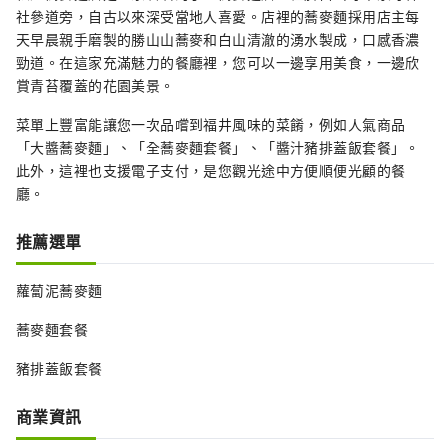
社參道旁，自古以來深受當地人喜愛。店裡的蕎麥麵採用店主每
天早晨親手磨製的勝山山蕎麥和白山清澈的湧水製成，口感香濃
勁道。在這家充滿魅力的餐廳裡，您可以一邊享用美食，一邊欣
賞青苔覆蓋的花園美景。
菜單上豐富能讓您一次品嚐到福井風味的菜餚，例如人氣商品
「大醬蕎麥麵」、「全蕎麥麵套餐」、「醬汁豬排蓋飯套餐」。
此外，這裡也支援電子支付，是您觀光途中方便順便光顧的餐
廳。
推薦選單
蘿蔔泥蕎麥麵
蕎麥麵套餐
豬排蓋飯套餐
商業資訊