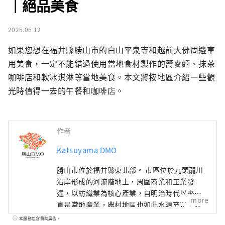
｜絕品美食
2025.06.12
如果您想在福井縣勝山市的白山平泉寺和越前大佛周邊享
用美食，一定不能錯過使用當地食材製作的蕎麥麵、抹茶
咖啡店和軟冰淇淋等當地美食。本文將按地區介紹一些觀
光時值得一去的午餐和咖啡店。
作者
Katsuyama DMO
勝山市位於福井縣東北部。 市區位於九頭龍川
沿岸形成的河流階地上，周圍商業和工業發
達，以紡織業為核心產業，自明治時代以來一
more
直是當地產業，農村地區也如此水源充足，綠
化豐富，自古以來農業和林業就很活躍。 我們
本服務包含贊助廣告。