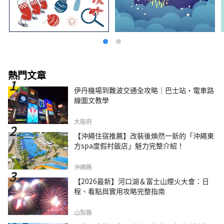
熱門文章
伊丹機場到難波交通全攻略｜巴士站・電車路
線圖文教學
大阪府
【沖繩住宿推薦】改裝後煥然一新的「沖繩東
方spa度假村飯店」魅力完整介紹！
沖繩縣
【2026最新】河口湖＆富士山煙火大會：日
程、看點與實用攻略完整指南
山梨縣