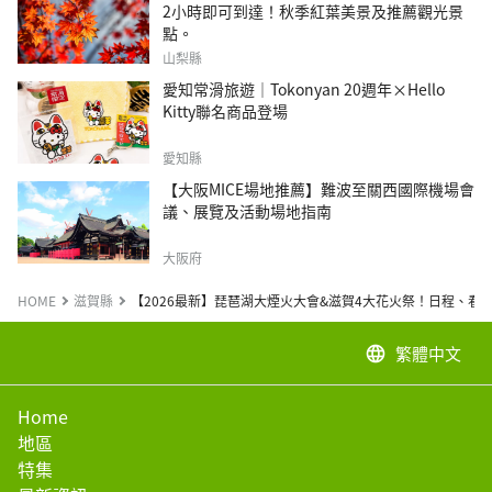
2小時即可到達！秋季紅葉美景及推薦觀光景
點。
山梨縣
愛知常滑旅遊｜Tokonyan 20週年×Hello
Kitty聯名商品登場
愛知縣
【大阪MICE場地推薦】難波至關西國際機場會
議、展覽及活動場地指南
大阪府
HOME
滋賀縣
【2026最新】琵琶湖大煙火大會&滋賀4大花火祭！日程、看
繁體中文
language
Home
地區
特集