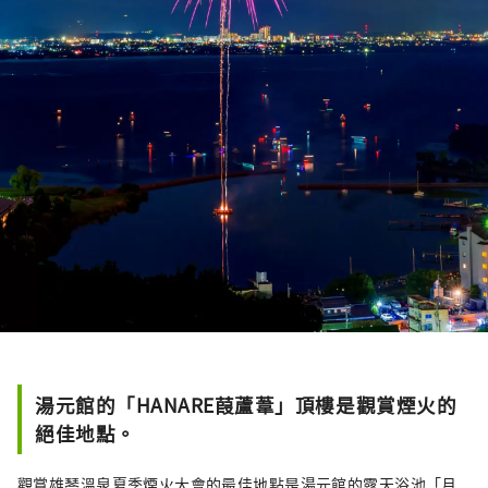
湯元館的「HANARE葭蘆葦」頂樓是觀賞煙火的
絕佳地點。
觀賞雄琴溫泉夏季煙火大會的最佳地點是湯元館的露天浴池「月