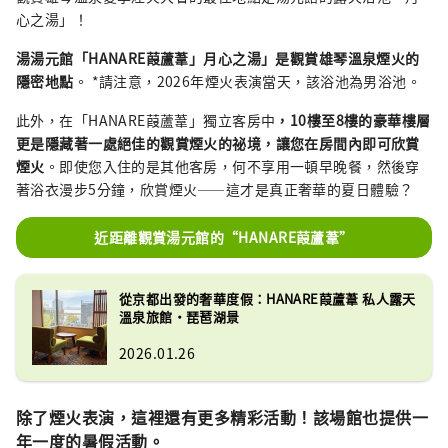
心之湯」！
湯湯元館「HANARE葭蘆葦」月心之湯」是觀賞雄琴溫泉煙火的
隱密地點
。 *請注意，2026年煙火表演當天，該浴池為男浴池。
此外，在「HANARE葭蘆葦」獨立客房中
，10樓至8樓的豪華樓層
更是隱藏著一處絕佳的觀賞煙火的祕境，讓您在房間內即可欣賞
煙火
。即使您入住的是其他客房，何不享用一頓早晚餐，然後穿
著浴衣漫步5分鐘，欣賞煙火——這才是真正奢華的夏日體驗？
近距離觀賞湯元館的“HANARE葭蘆葦”
從京都出發的奢華度假：HANARE葭蘆葦 私人露天
溫泉旅館・琵琶湖景
2026.01.26
除了煙火表演，這裡還有更多精彩活動！該場館也提供一
年一度的暑假活動。