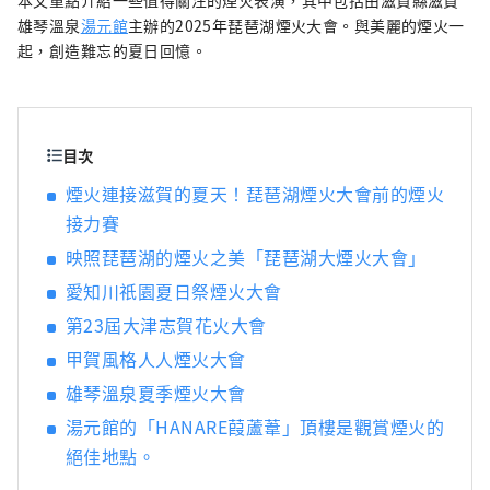
本文重點介紹一些值得關注的煙火表演，其中包括由滋賀縣滋賀
三大和牛品牌之一的“認證近江牛肉”在內的
雄琴溫泉
湯元館
主辦的2025年琵琶湖煙火大會。與美麗的煙火一
時令食材。雖然距離京都僅 20 分鐘的火車車
起，創造難忘的夏日回憶。
程，但旅館被琵琶湖和平良山脈所環繞，讓您
可以感受到大自然的溫暖和日本文化。
目次
煙火連接滋賀的夏天！琵琶湖煙火大會前的煙火
接力賽
映照琵琶湖的煙火之美「琵琶湖大煙火大會」
愛知川祇園夏日祭煙火大會
第23屆大津志賀花火大會
甲賀風格人人煙火大會
雄琴溫泉夏季煙火大會
湯元館的「HANARE葭蘆葦」頂樓是觀賞煙火的
絕佳地點。