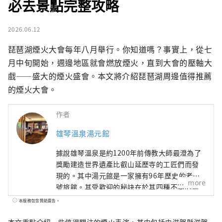
必去景點完整攻略
2026.06.12
琵琶湖煙火大會每年八月舉行。你知道嗎？事實上，從七
月中旬開始，週邊地區就會燃放煙火，直到大會的壓軸大
戲——盛大的煙火盛會。本文將介紹琵琶湖周邊值得推薦
的煙火大會。
作者
雄琴溫泉湯元館
據說雄琴溫泉是約1200年前傳教大師最澄為了
獎勵建造世界遺產比叡山延歷寺的工匠們而發
現的。其中湯元館是一家擁有96年歷史的老字
more
號旅館。其受歡迎的秘訣在於其四種不同的溫
泉，包括位於 11 樓可以俯瞰琵琶湖的露天浴池
本服務包含贊助廣告。
以及讓人感覺置身於森林溫泉的溫泉，以及其
京都風格的懷石料理，其中精心使用包括日本