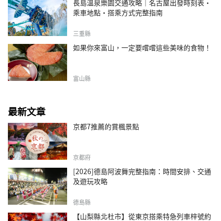
長島溫泉樂園交通攻略｜名古屋出發時刻表・
乘車地點・搭乘方式完整指南
三重縣
如果你來富山，一定要嚐嚐這些美味的食物！
富山縣
最新文章
京都7推薦的賞楓景點
京都府
[2026]德島阿波舞完整指南：時間安排、交通
及遊玩攻略
德島縣
【山梨縣北杜市】從東京搭乘特急列車梓號約