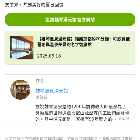
友前來，共創美好的夏日回憶。
造訪雄琴湯元館官方網站
【雄琴溫泉湯元館】距離京都約20分鐘！可欣賞琵
琶湖與溫泉美景的老字號旅館
2025.09.18
作者
雄琴溫泉湯元館
滋賀縣
據說雄琴溫泉是約1200年前傳教大師最澄為了
獎勵建造世界遺產比叡山延歷寺的工匠們而發現
more
的。其中湯元館是一家擁有96年歷史的老字號
旅館。其受歡迎的秘訣在於其四種不同的溫泉，
包括位於 11 樓可以俯瞰琵琶湖的露天浴池以及
讓人感覺置身於森林溫泉的溫泉，以及其京都風
本文所提供的情報為採訪時的內容。文章內提到的商品、服務內容或是價格