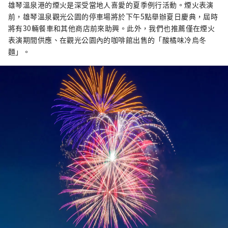
雄琴溫泉港的煙火是深受當地人喜愛的夏季例行活動。煙火表演
前，雄琴溫泉觀光公園的停車場將於下午5點舉辦夏日慶典，屆時
將有30輛餐車和其他商店前來助興。此外，我們也推薦僅在煙火
表演期間供應、在觀光公園內的咖啡館出售的「酸橘味冷烏冬
麵」。