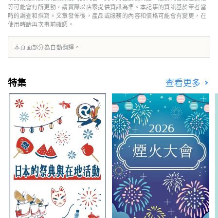
格的懷石料理，其中精心使用包括日本三大和牛
等可能會有所更動，請實際以店家提供資訊為準。本記事的資訊基於筆者當
品牌之一的“認證近江牛肉”在內的時令食材。
時的調查和撰寫。文章發佈後，產品或服務的內容和價格可能會有變更，在
使用時請再次事前確認。
雖然距離京都僅 20 分鐘的火車車程，但旅館被
琵琶湖和平良山脈所環繞，讓您可以感受到大自
然的溫暖和日本文化。
本頁面部分為自動翻譯。
特集
查看更多