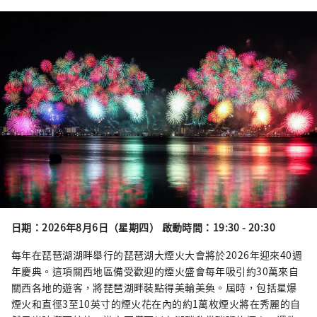
日期：2026年8月6日（星期四） 啟動時間：19:30 - 20:30
每年在琵琶湖湖畔舉行的琵琶湖大煙火大會將於2026年迎來40週
年慶典。這項關西地區備受歡迎的煙火盛會每年吸引約30萬來自
關西各地的遊客，將琵琶湖畔裝點得美輪美奐。屆時，包括星爆
煙火和直徑3至10英寸的煙火花在內的約1萬枚煙火將在秀麗的自