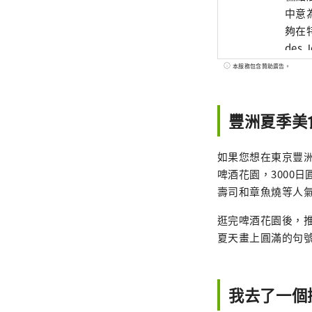
中意
夠在
de
以在
本服務包含贊助廣告。
口感
標是
豐洲夏季美食
糕）
天早
來，
如果您想在東京豐洲享
統的
啤酒花園，3000
壽司和章魚燒等人
逛完啤酒花園後，推薦
夏天畫上圓滿的句
我去了一個