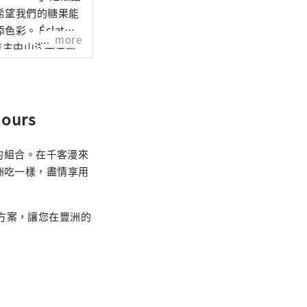
希望我們的糖果能
Éclat
more
。店主中山洋平主廚
且易於食用的食物
 我們的目
ets（整個蛋
urs
和餅乾）、麵包（如每
克力和果醬。 未
 我們珍惜法國傳
s的組合。在千客漫來
糕點店。
洲吃一樣，盡情享用
一個方案，讓您在豐洲的