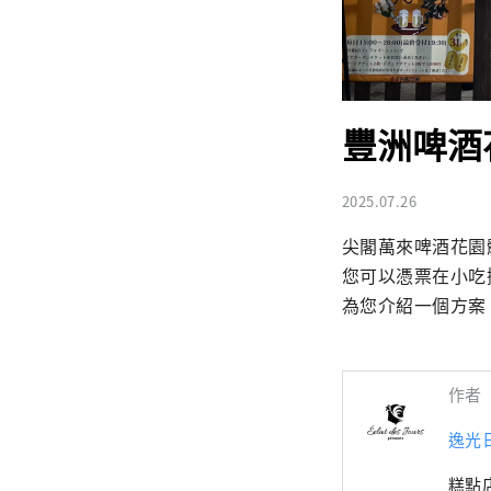
豐洲啤酒
2025.07.26
尖閣萬來啤酒花園
您可以憑票在小吃
為您介紹一個方案，
作者
逸光
糕點店