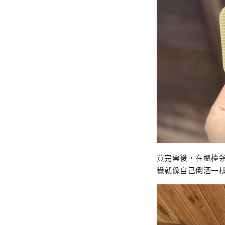
買完票後，在櫃檯
覺就像自己倒酒一