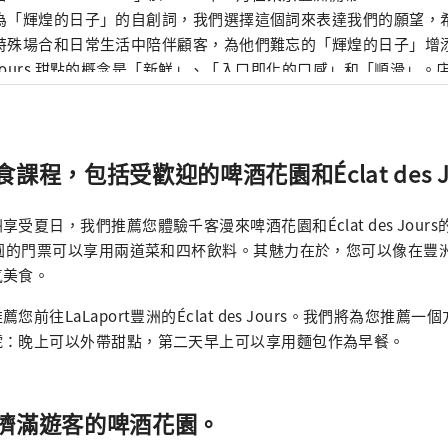
為「輝煌的日子」的自創詞，我們選擇這個詞來表達我們的願望，
特殊場合和日常生活中陪伴顧客，為他們難忘的「輝煌的日子」增添色彩。 
s Jours 甜點的概念是「新鮮」、「入口即化的口感」和「順滑」
法國研修時學到的技術和口味為基礎，非常注重創造出日本人熟悉
。我的目標是在簡單的構圖中增加對比度，並發揮出原料本身的最佳風味。
成為一家綜合性的糕點店。 我們提供各種各樣的產品，包括 entrem
課程，包括受歡迎的啤酒花園和Éclat des Jo
、petit gateaux（單個蛋糕）、烘焙食品（如黃油瑪德琳蛋糕
上在店內烘焙的法式長棍麵包和羊角麵包）以及裝飾我們展示櫃的巧
我們計劃擴大產品陣容，包括可以用作小禮物或在家中放鬆的物品。
受夏日，我們推薦您體驗千客漫來啤酒花園和Éclat des Jour
同時，也不斷挑戰新的口味，希望能夠長久地成為深受顧客喜愛的
日圓的門票可以享用兩道菜和四杯飲料。其魅力在於，您可以像在豐
氣美食。
您前往LaLaport豐洲的Éclat des Jours。我們將為您推薦
號：晚上可以外帶甜點，第二天早上可以享用麵包作為早餐。
擠滿遊客的啤酒花園。