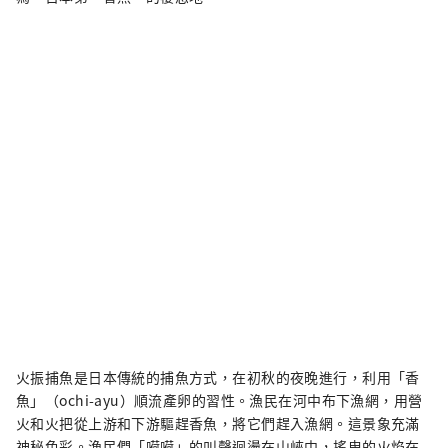
火振捕魚是日本傳統的捕魚方式，在初秋的夜晚進行，利用「香
魚」（ochi-ayu）順流產卵的習性。漁民在河中布下漁網，用營
火和火把從上游和下游驅趕香魚，將它們趕入漁網。這景象充滿
神秘色彩。漁民們「嗬嗬」的叫聲迴盪在山峽中，搖曳的火焰在