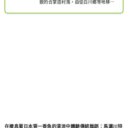
貌的合掌造村落，由從白川鄉等地移築
而來的10棟合掌屋所構成。這裡展示了
飛驒地區的生活文化與四季變化的魅
力。

村內還設有體驗設施，提供下列活動：

・和紙繪畫體驗

・陶器彩繪體驗

・陶藝體驗
在棲息著日本第一香魚的清流中體驗傳統舞蹈：馬瀨川特