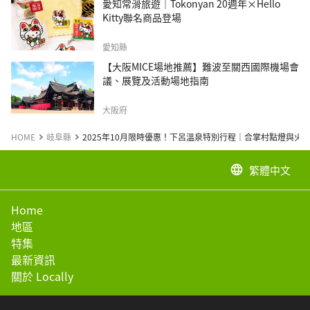
愛知常滑旅遊｜Tokonyan 20週年×Hello
Kitty聯名商品登場
愛知縣
【大阪MICE場地推薦】難波至關西國際機場會
議、展覽及活動場地指南
大阪府
HOME
岐阜縣
2025年10月限時優惠！下呂溫泉特別行程｜合掌村點燈與火
繁體中文
language
Home
地區
特集
最新資訊
關於 Locally