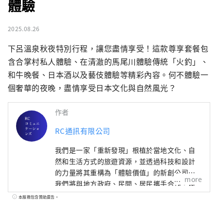
體驗
2025.08.26
下呂溫泉秋夜特別行程，讓您盡情享受！這款尊享套餐包
含合掌村私人體驗、在清澈的馬尾川體驗傳統「火釣」、
和牛晚餐、日本酒以及藝伎體驗等精彩內容。何不體驗一
個奢華的夜晚，盡情享受日本文化與自然風光？
作者
RC通訊有限公司
我們是一家「重新發現」根植於當地文化、自
然和生活方式的旅遊資源，並透過科技和設計
的力量將其重構為「體驗價值」的新創公司。
more
我們將與地方政府、民間、居民攜手合作，建
立創造區域新經濟和新循環的機制。
本服務包含贊助廣告。