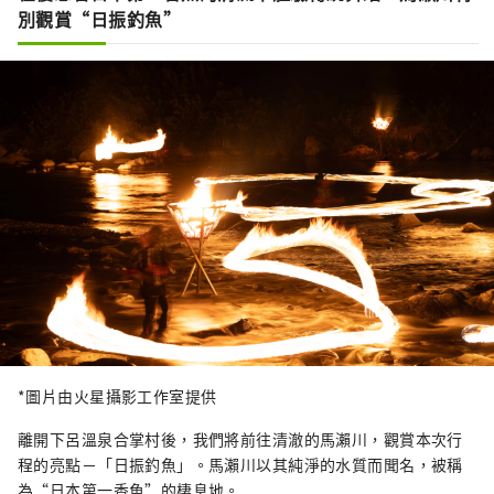
別觀賞“日振釣魚”
*圖片由火星攝影工作室提供
離開下呂溫泉合掌村後，我們將前往清澈的馬瀨川，觀賞本次行
程的亮點－「日振釣魚」。馬瀨川以其純淨的水質而聞名，被稱
為“日本第一香魚”的棲息地。