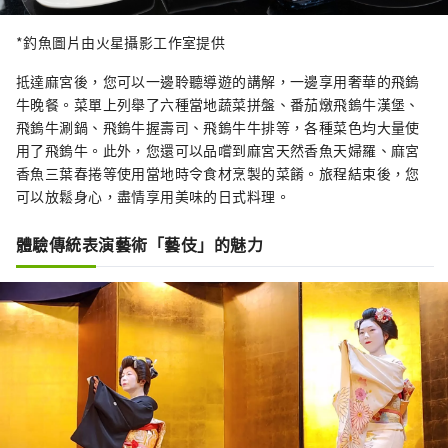
*釣魚圖片由火星攝影工作室提供
抵達麻宮後，您可以一邊聆聽導遊的講解，一邊享用奢華的飛鎢
牛晚餐。菜單上列舉了六種當地蔬菜拼盤、番茄燉飛鎢牛漢堡、
飛鎢牛涮鍋、飛鎢牛握壽司、飛鎢牛牛排等，各種菜色均大量使
用了飛鎢牛。此外，您還可以品嚐到麻宮天然香魚天婦羅、麻宮
香魚三葉春捲等使用當地時令食材烹製的菜餚。旅程結束後，您
可以放鬆身心，盡情享用美味的日式料理。
體驗傳統表演藝術「藝伎」的魅力