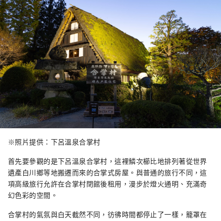
※照片提供：下呂溫泉合掌村
首先要參觀的是下呂溫泉合掌村，這裡鱗次櫛比地排列著從世界
遺產白川鄉等地搬遷而來的合掌式房屋。與普通的旅行不同，這
項高級旅行允許在合掌村閉館後租用，漫步於燈火通明、充滿奇
幻色彩的空間。
合掌村的氣氛與白天截然不同，彷彿時間都停止了一樣，籠罩在