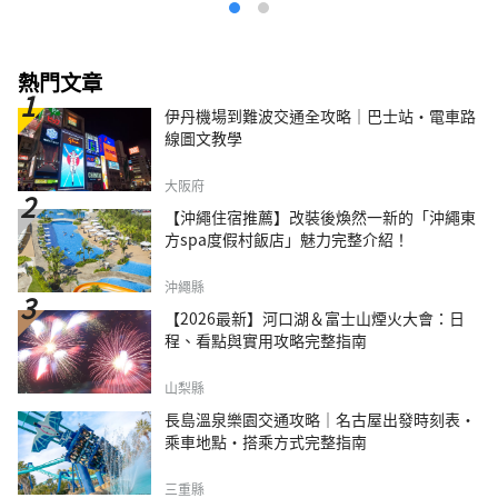
熱門文章
伊丹機場到難波交通全攻略｜巴士站・電車路
線圖文教學
大阪府
【沖繩住宿推薦】改裝後煥然一新的「沖繩東
方spa度假村飯店」魅力完整介紹！
沖繩縣
【2026最新】河口湖＆富士山煙火大會：日
程、看點與實用攻略完整指南
山梨縣
長島溫泉樂園交通攻略｜名古屋出發時刻表・
乘車地點・搭乘方式完整指南
三重縣