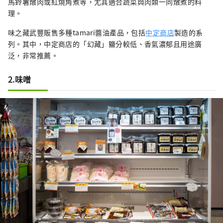
馬鈴薯燉肉或紅燒角煮等，尤其適合蔬菜與肉類一同燉煮的料
理。
味之藏武豐販售多種tamari醬油產品，包括
中定商店
製造的系
列。其中，中定商店的「幻藏」鹽分較低、香氣濃郁且用途廣
泛，非常推薦。
2.味噌