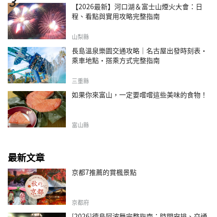
【2026最新】河口湖＆富士山煙火大會：日
程、看點與實用攻略完整指南
山梨縣
長島溫泉樂園交通攻略｜名古屋出發時刻表・
乘車地點・搭乘方式完整指南
三重縣
如果你來富山，一定要嚐嚐這些美味的食物！
富山縣
最新文章
京都7推薦的賞楓景點
京都府
[2026]德島阿波舞完整指南：時間安排、交通