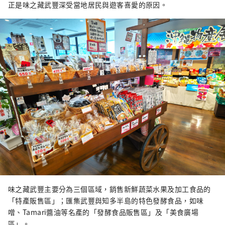
正是味之藏武豐深受當地居民與遊客喜愛的原因。
味之藏武豐主要分為三個區域，銷售新鮮蔬菜水果及加工食品的
「特產販售區」；匯集武豐與知多半島的特色發酵食品，如味
噌、Tamari醬油等名產的「發酵食品販售區」及「美食廣場
區」。