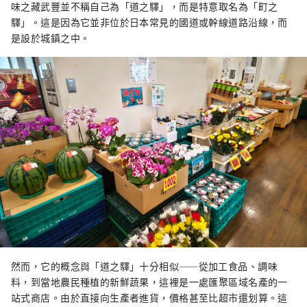
味之藏武豐並不稱自己為「道之驛」，而是特意取名為「町之
驛」。這是因為它並非位於日本常見的國道或幹線道路沿線，而
是設於城鎮之中。
然而，它的概念與「道之驛」十分相似——從加工食品、調味
料，到當地農民種植的新鮮蔬果，這裡是一處匯聚區域名產的一
站式商店。由於直接向生產者進貨，價格甚至比超市還划算。這