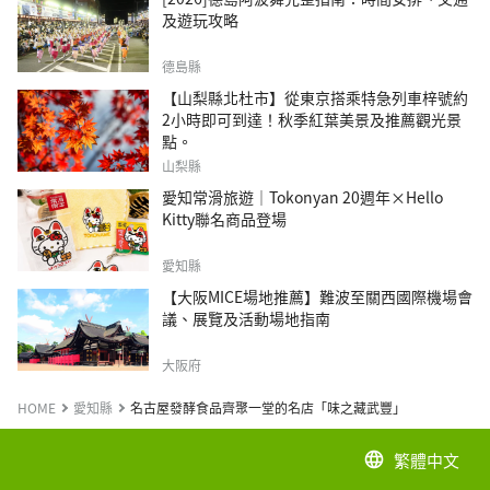
及遊玩攻略
德島縣
【山梨縣北杜市】從東京搭乘特急列車梓號約
2小時即可到達！秋季紅葉美景及推薦觀光景
點。
山梨縣
愛知常滑旅遊｜Tokonyan 20週年×Hello
Kitty聯名商品登場
愛知縣
【大阪MICE場地推薦】難波至關西國際機場會
議、展覽及活動場地指南
大阪府
HOME
愛知縣
名古屋發酵食品齊聚一堂的名店「味之藏武豐」
繁體中文
language