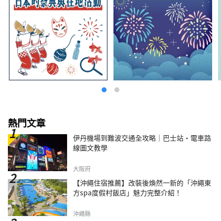
熱門文章
伊丹機場到難波交通全攻略｜巴士站・電車路
線圖文教學
大阪府
【沖繩住宿推薦】改裝後煥然一新的「沖繩東
方spa度假村飯店」魅力完整介紹！
沖繩縣