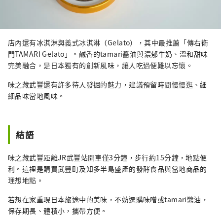
店內還有冰淇淋與義式冰淇淋（Gelato），其中最推薦「傳右衛
門TAMARI Gelato」。鹹香的tamari醬油與濃郁牛奶、溫和甜味
完美融合，是日本獨有的創新風味，讓人吃過便難以忘懷。
味之藏武豐還有許多待人發掘的魅力，建議預留時間慢慢逛、細
細品味當地風味。
結語
味之藏武豐距離JR武豐站開車僅3分鐘，步行約15分鐘，地點便
利。這裡是購買武豐町及知多半島盛產的發酵食品與當地商品的
理想地點。
若想在家重現日本旅途中的美味，不妨選購味噌或tamari醬油，
保存期長、體積小，攜帶方便。