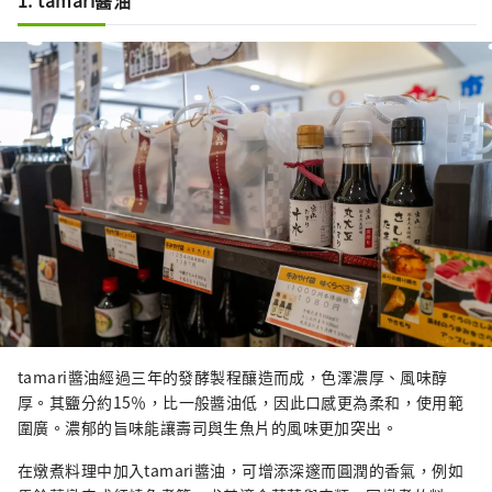
1. tamari醬油
tamari醬油經過三年的發酵製程釀造而成，色澤濃厚、風味醇
厚。其鹽分約15％，比一般醬油低，因此口感更為柔和，使用範
圍廣。濃郁的旨味能讓壽司與生魚片的風味更加突出。
在燉煮料理中加入tamari醬油，可增添深邃而圓潤的香氣，例如