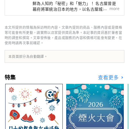
鮮為人知的「秘密」和「魅力」！ 名古屋曾是
與麵包等豐富的在地與季節風味商品。

more
幕府將軍統治日本的地方，以名古屋城和吉卜力
在美食區，您可以享用以武豐町味噌與
公園而聞名，但它實際上是美食文化的寶庫，孕
tamari酱油製成的御手洗團子、炒麵等
育了“鮮味”，即日本料理的精髓。 ■什麼是
HAKKO？ HAKKO技術在決定日本料理口味的調
輕食，還有使用知多半島新鮮漁獲製作
本文所提供的情報為採訪時的內容。文章內提到的商品、服務內容或是價格
味料生產以及風靡全球的清酒釀造中發揮著至關
等可能會有所更動，請實際以店家提供資訊為準。本記事的資訊基於筆者當
的各式海鮮料理。
重要的作用。 ■名古屋是什麼樣的？ 名古屋位
時的調查和撰寫。文章發佈後，產品或服務的內容和價格可能會有變更，在
使用時請再次事前確認。
於日本中部，是航空和陸路交通樞紐。得天獨厚
的自然環境和氣候孕育了獨特的發酵食品文化。
知多半島被伊勢灣和三河灣環繞，風景優美，自
本頁面部分為自動翻譯。
古以來，清酒、醋、味噌、醬油等釀造業便蓬勃
發展。西川是德川家康的故鄉，以「八丁味噌」
和「白醬油」等獨特的發酵調味料而聞名。
特集
查看更多