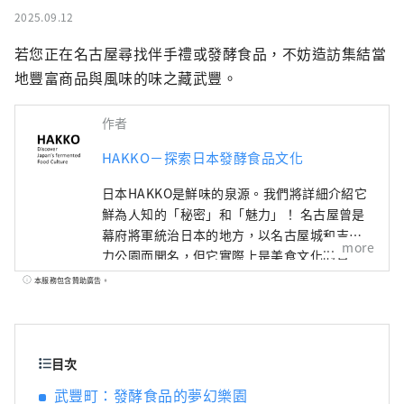
2025.09.12
若您正在名古屋尋找伴手禮或發酵食品，不妨造訪集結當
地豐富商品與風味的味之藏武豐。
作者
HAKKO－探索日本發酵食品文化
日本HAKKO是鮮味的泉源。我們將詳細介紹它
鮮為人知的「秘密」和「魅力」！ 名古屋曾是
幕府將軍統治日本的地方，以名古屋城和吉卜
more
力公園而聞名，但它實際上是美食文化的寶
庫，孕育了“鮮味”，即日本料理的精髓。 ■
本服務包含贊助廣告。
什麼是HAKKO？ HAKKO技術在決定日本料理
口味的調味料生產以及風靡全球的清酒釀造中
發揮著至關重要的作用。 ■名古屋是什麼樣
的？ 名古屋位於日本中部，是航空和陸路交通
目次
樞紐。得天獨厚的自然環境和氣候孕育了獨特
武豐町：發酵食品的夢幻樂園
的發酵食品文化。知多半島被伊勢灣和三河灣