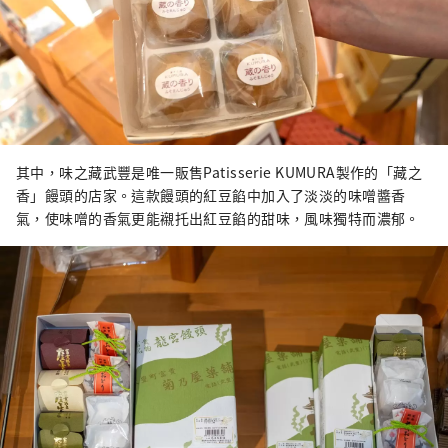
其中，味之藏武豐是唯一販售Patisserie KUMURA製作的「藏之
香」饅頭的店家。這款饅頭的紅豆餡中加入了淡淡的味噌醬香
氣，使味噌的香氣更能襯托出紅豆餡的甜味，風味獨特而濃郁。