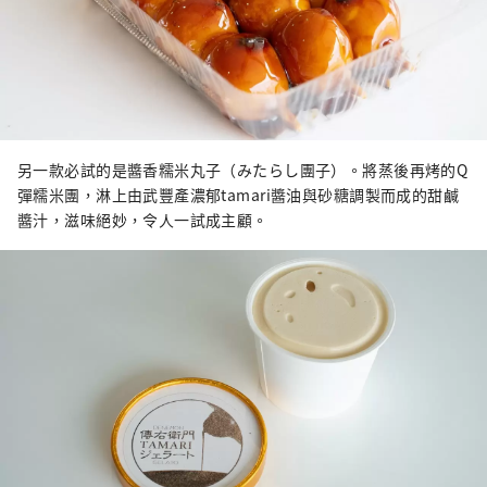
另一款必試的是醬香糯米丸子（みたらし團子）。將蒸後再烤的Q
彈糯米團，淋上由武豐產濃郁tamari醬油與砂糖調製而成的甜鹹
醬汁，滋味絕妙，令人一試成主顧。