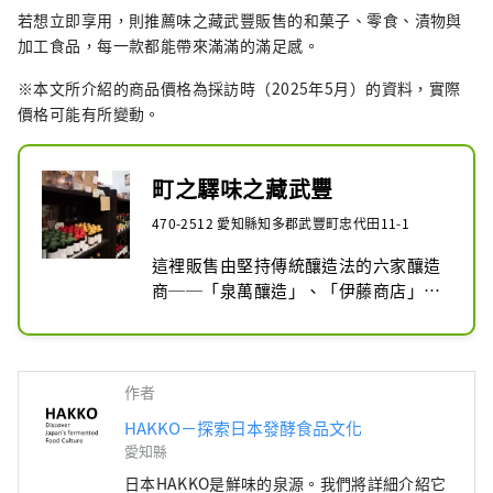
若想立即享用，則推薦味之藏武豐販售的和菓子、零食、漬物與
加工食品，每一款都能帶來滿滿的滿足感。
※本文所介紹的商品價格為採訪時（2025年5月）的資料，實際
價格可能有所變動。
町之驛味之藏武豐
470-2512 愛知縣知多郡武豐町忠代田11-1
這裡販售由堅持傳統釀造法的六家釀造
商──「泉萬釀造」、「伊藤商店」、
「丸又商店」、「中定商店」、「角藤
釀造」、「南藏商店」所製作、以味噌
與tamari酱油為主的各式商品。

在漫步味噌釀造之町、親身感受當地釀
作者
造歷史之後，不妨選擇這些蘊含歷史風
HAKKO－探索日本發酵食品文化
味的商品作為伴手禮帶回家。

愛知縣
此外，還有販售當地生產的蔬菜、水
日本HAKKO是鮮味的泉源。我們將詳細介紹它
果、稻米，以及傳統和菓子、自創甜點