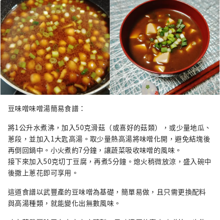
豆味噌味噌湯簡易食譜：
將1公升水煮沸，加入50克滑菇（或喜好的菇類），或少量地瓜、
蔥段，並加入1大匙高湯。取少量熱高湯將味噌化開，避免結塊後
再倒回鍋中。小火煮約7分鐘，讓蔬菜吸收味噌的風味。
接下來加入50克切丁豆腐，再煮5分鐘。熄火稍微放涼，盛入碗中
後撒上蔥花即可享用。
這道食譜以武豐產的豆味噌為基礎，簡單易做，且只需更換配料
與高湯種類，就能變化出無數風味。