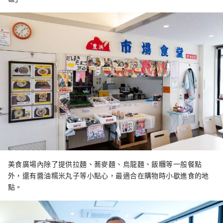
美食廣場內除了提供拉麵、蕎麥麵、烏龍麵、飯糰等一般餐點
外，還有醬油糯米丸子等小點心，最適合在購物時小歇進食的地
點。