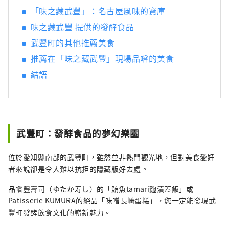
「味之藏武豐」：名古屋風味的寶庫
環繞，風景優美，自古以來，清酒、醋、味
噌、醬油等釀造業便蓬勃發展。西川是德川家
味之藏武豐 提供的發酵食品
康的故鄉，以「八丁味噌」和「白醬油」等獨
武豐町的其他推薦美食
特的發酵調味料而聞名。
推薦在「味之藏武豐」現場品嚐的美食
結語
武豐町：發酵食品的夢幻樂園
位於愛知縣南部的武豐町，雖然並非熱門觀光地，但對美食愛好
者來說卻是令人難以抗拒的隱藏版好去處。
品嚐豐壽司（ゆたか寿し）的「鮪魚tamari麴漬蓋飯」或
Patisserie KUMURA的絕品「味噌長崎蛋糕」，您一定能發現武
豐町發酵飲食文化的嶄新魅力。