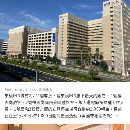
Picture courtesy of 東橫INN
東橫INN擁有2,274間客房，是東橫INN旗下最大的飯店。 1號樓
面向散客，2號樓面向國內外團體旅客。飯店還配備多語種工作人
員。 1號樓和2號樓之間的立體停車場可容納約1,000輛車，目前
正在進行240小時1,000日圓的優惠活動（需遵守相關條款）。