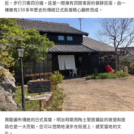
近，步行只需四分鐘。這是一間擁有四間客房的僻靜民宿，由一
棟擁有150多年歷史的傳統日式房屋精心翻修而成。
周圍遍布傳統的日式房屋，明治時期用陶土管道鋪設的坡道和道
路也是一大亮點。您可以悠閒地漫步在街道上，感受當地的文
化。