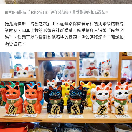
巨大的招財貓「Tokonyan」存在感很強，是受歡迎的拍照景點。
托孔庵位於「陶藝之路」上，這條路保留著昭和初期繁榮的製陶
業遺跡，因其上鏡的形像在社群媒體上廣受歡迎。沿著“陶藝之
路”，您還可以欣賞到其他獨特的景觀，例如磚砌煙囪、窯爐和
陶管坡道。