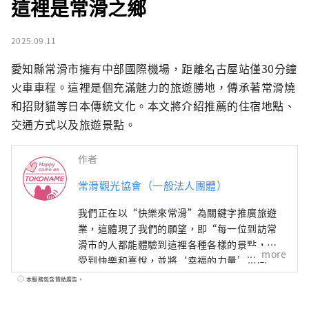
這裡是常滑之鄉
2025.09.11
愛知縣常滑市擁有中部國際機場，距離名古屋站僅30分鐘
火車車程。這裡是個充滿魅力的旅遊勝地，傳承著常滑燒
和招財貓等日本傳統文化。本文將介紹推薦的住宿地點、
交通方式以及旅遊景點。
作者
常滑觀光協會（一般法人團體）
我們正在以“快樂來常滑”為關鍵字推廣旅遊
業，這體現了我們的願望，即“每一位到訪常
滑市的人都能體驗到這裡各種各樣的景點，感
more
受到快樂和喜悅，並將‘幸福的力量’帶回
家，為明天注入活力。”
本服務包含贊助廣告。