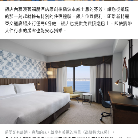
飯店內瀰漫著福朋酒店原創柑橘波本威士忌的芬芳，讓您從抵達
的那一刻起就擁有特別的住宿體驗。飯店位置便利，距離新特麗
亞交通廣場步行僅需6分鐘。飯店也提供免費接送巴士，即使攜帶
大件行李的房客也能安心搭乘。
房間配有舒適、寬敞的床，並享有美麗的海景（高級特大床房）。