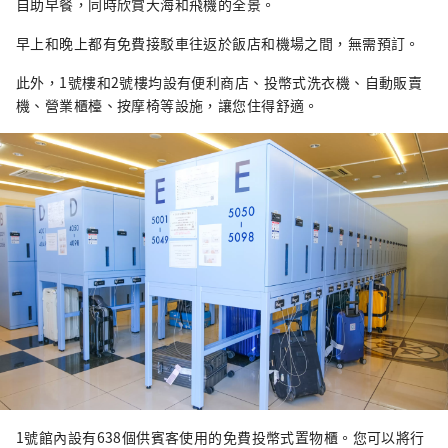
自助早餐，同時欣賞大海和飛機的全景。
早上和晚上都有免費接駁車往返於飯店和機場之間，無需預訂。
此外，1號樓和2號樓均設有便利商店、投幣式洗衣機、自動販賣
機、營業櫃檯、按摩椅等設施，讓您住得舒適。
1號館內設有638個供賓客使用的免費投幣式置物櫃。您可以將行