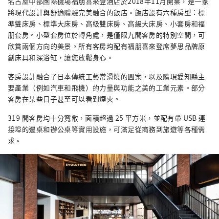
名古屋中部國際機場福朋喜來登酒店於2018年11月開業，是一家
將現代設計與舒適體驗完美融合的飯店。飯店設有六種房型：標
準雙床房、標準大床房、高級雙床房、高級大床房、小套房和福
朋套房。小型套房位於轉角處，是僅限九間客房的特別空間，可
欣賞兩個方向的美景。所有客房均配有福朋喜來登席夢思品牌原
創床具和深浴缸，讓您放鬆身心。
客房設計融合了日本傳統工藝常滑燒的圖案，以及體現愛知縣主
要產業（例如汽車和飛機）的力量與功能之美的工業元素。部分
客房在某些日子甚至可以看到煙火。
319 間客房均十分寬敞，面積超過 25 平方米，並配有帶 USB 連
接埠的邊桌和辦公桌等實用設施，可滿足從商務到旅遊等各種需
求。