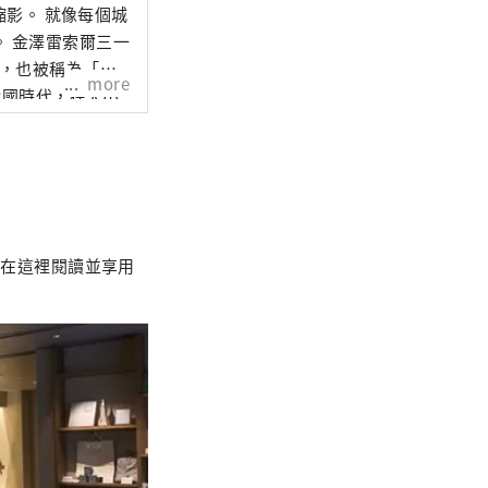
縮影。 就像每個城
一
more
戰國時代，在大小
請在金澤雷索爾三一飯店
古屋雷索
 它在緊張和放鬆
可以在這裡閱讀並享用
雷索爾
年人放鬆的飯店。
諧相處、擁有悠久
在水中
關係。 里索