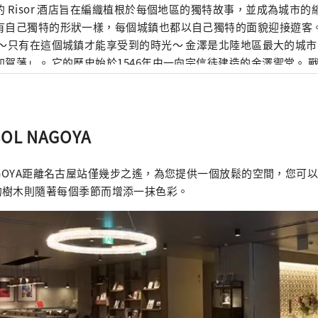
的 Risor 酒店旨在編織植根於每個地區的獨特故事，並成為城市的
自己獨特的形狀一樣，每個城鎮也都以自己獨特的面貌迎接遊客。 金澤雷索爾三
有在這個城鎮才能享受到的時光～ 金澤是北陸地區最大的城市，也被稱為「百
加賀藩」。 它的歷史始於1546年由一向宗信徒建造的金澤禦堂。 
治下，工藝、表演藝術等傳統文化得到了發展。 金澤雷索爾三一酒店旨在傳達金
的魅力， 它的建立旨在成為文化傳承和城市發展的樞紐。 金澤三一雷索爾酒店
tel Resol Trinity Kanazawa) 提供與傳統和文化的獨特連接 
SOL NAGOYA
el Resol Trinity Kanazawa) 體驗充滿加賀百萬石藩邸輝煌的美好時光。 名
可以穿西裝、運動鞋的飯店～ 這家以「西裝和運動鞋」為主題的都市美式飯
 整棟建築中瀰漫著爵士樂的味道，這是一種全國獨有的音樂文化。
L NAGOYA距離名古屋站僅幾步之遙，為您提供一個放鬆的空間，您
平衡。 空間的設計注重細節，從材料到家具、物品和配件。 它就像一
的樹木則隨著每個季節而增添一抹色彩。
年人的聚會場所”，邀請尋求真實性的旅行者享受深度放鬆的體驗。 名古屋
是一個精緻的空間，您可以感受到古老文化和智慧的氣息。 適合成
索爾飯店 ～用所有感官感受清流孕育的文化與歷史～ 美麗、翠綠的山。清澈的溪
乎可以淨化你的靈魂。 岐阜市擁有美麗的自然風光，是一座與水和
 分鐘，您就會看到這座城市唯一的天然瀑布，其水源來
的溪流。 春、夏、秋、冬四季景色各有不同，每次來都有新的感受。 蘊含
們的情感，以及由此孕育的產業與文化。 岐阜雷索爾飯店重視人與水的