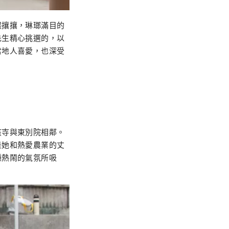
熙攘攘，琳瑯滿目的
先生精心挑選的，以
當地人喜愛，也深受
該寺與東別院相鄰。
是她和熱愛農業的丈
種熱鬧的氣氛所吸