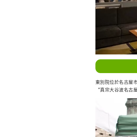
爾酒
東別院位於名古屋
“真宗大谷波名古