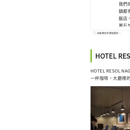
我們
鎮都有
飯店 ～只
萬石
枝氏的統
本服務包含贊助廣告。
澤獨特
(Ho
HOTEL RE
(Hot
爾酒店 ～
店，
HOTEL RESO
之間創造了完美的
一杯咖啡，大廳裡
個“成
酒店
岐阜雷
流似
歷史的城市。 從飯店步行只需 20
自桃岳
的人